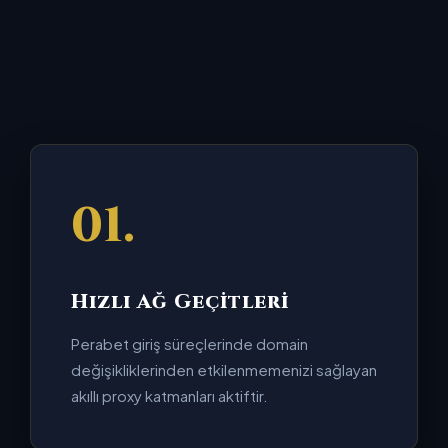
01.
Hızlı Ağ Geçitleri
Perabet giriş süreçlerinde domain
değişikliklerinden etkilenmemenizi sağlayan
akıllı proxy katmanları aktiftir.