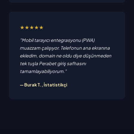
★★★★★
"Mobil tarayıcı entegrasyonu (PWA)
muazzam çalışıyor. Telefonun ana ekranına
ekledim, domain ne oldu diye düşünmeden
tek tuşla Perabet giriş safhasını
tamamlayabiliyorum."
— Burak T., İstatistikçi