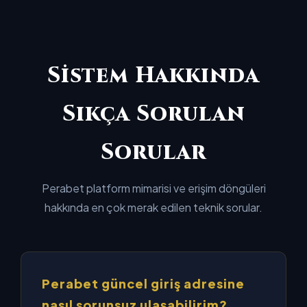
Sistem Hakkında
Sıkça Sorulan
Sorular
Perabet platform mimarisi ve erişim döngüleri
hakkında en çok merak edilen teknik sorular.
Perabet güncel giriş adresine
nasıl sorunsuz ulaşabilirim?