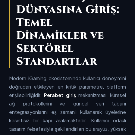
Dünyasına Giriş:
Temel
Dinamikler ve
Sektörel
Standartlar
Modern iGaming ekosisteminde kullanıcı deneyimini
doğrudan etkileyen en kritik parametre, platform
erişilebilirliğidir.
Perabet giriş
mekanizması, küresel
ağ protokollerini ve güncel veri tabanı
entegrasyonlarını eş zamanlı kullanarak üyelerine
kesintisiz bir kapı aralamaktadır. Kullanıcı odaklı
tasarım felsefesiyle şekillendirilen bu arayüz, yüksek