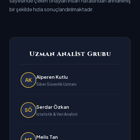
sayesinde çekim onayları insan hatasından arındırılmış
bir şekilde hızla sonuçlandırılmaktadır.
Uzman Analist Grubu
Alperen Kutlu
AK
Siber Güvenlik Uzmanı
Serdar Özkan
SÖ
İstatistik & Veri Analisti
Melis Tan
MT