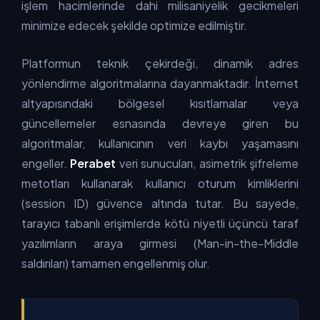
işlem hacimlerinde dahi milisaniyelik gecikmeleri
minimize edecek şekilde optimize edilmiştir.
Platformun teknik çekirdeği, dinamik adres
yönlendirme algoritmalarına dayanmaktadır. İnternet
altyapısındaki bölgesel kısıtlamalar veya
güncellemeler esnasında devreye giren bu
algoritmalar, kullanıcının veri kaybı yaşamasını
engeller.
Perabet
veri sunucuları, asimetrik şifreleme
metotları kullanarak kullanıcı oturum kimliklerini
(session ID) güvence altında tutar. Bu sayede,
tarayıcı tabanlı erişimlerde kötü niyetli üçüncü taraf
yazılımların araya girmesi (Man-in-the-Middle
saldırıları) tamamen engellenmiş olur.