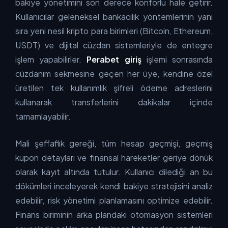
bakiye yönetimini son derece konforlu hale getirir.
Kullanıcılar geleneksel bankacılık yöntemlerinin yanı
sıra yeni nesil kripto para birimleri (Bitcoin, Ethereum,
USDT) ve dijital cüzdan sistemleriyle de entegre
işlem yapabilirler.
Perabet giriş
işlemi sonrasında
cüzdanım sekmesine geçen her üye, kendine özel
üretilen tek kullanımlık şifreli ödeme adreslerini
kullanarak transferlerini dakikalar içinde
tamamlayabilir.
Mali şeffaflık gereği, tüm hesap geçmişi, geçmiş
kupon detayları ve finansal hareketler geriye dönük
olarak kayıt altında tutulur. Kullanıcı dilediği an bu
dökümleri inceleyerek kendi bakiye stratejisini analiz
edebilir, risk yönetimi planlamasını optimize edebilir.
Finans biriminin arka plandaki otomasyon sistemleri