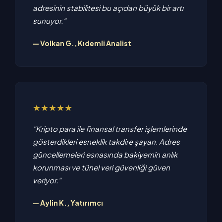
adresinin stabilitesi bu açıdan büyük bir artı
sunuyor."
— Volkan G., Kıdemli Analist
★★★★★
"Kripto para ile finansal transfer işlemlerinde
gösterdikleri esneklik takdire şayan. Adres
güncellemeleri esnasında bakiyemin anlık
korunması ve tünel veri güvenliği güven
veriyor."
— Aylin K., Yatırımcı