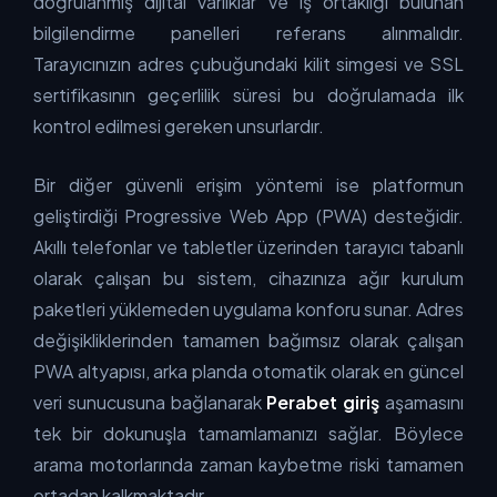
doğrulanmış dijital varlıklar ve iş ortaklığı bulunan
bilgilendirme panelleri referans alınmalıdır.
Tarayıcınızın adres çubuğundaki kilit simgesi ve SSL
sertifikasının geçerlilik süresi bu doğrulamada ilk
kontrol edilmesi gereken unsurlardır.
Bir diğer güvenli erişim yöntemi ise platformun
geliştirdiği Progressive Web App (PWA) desteğidir.
Akıllı telefonlar ve tabletler üzerinden tarayıcı tabanlı
olarak çalışan bu sistem, cihazınıza ağır kurulum
paketleri yüklemeden uygulama konforu sunar. Adres
değişikliklerinden tamamen bağımsız olarak çalışan
PWA altyapısı, arka planda otomatik olarak en güncel
veri sunucusuna bağlanarak
Perabet giriş
aşamasını
tek bir dokunuşla tamamlamanızı sağlar. Böylece
arama motorlarında zaman kaybetme riski tamamen
ortadan kalkmaktadır.