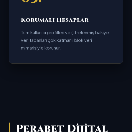
Korumalı Hesaplar
Tüm kullanıcı profilleri ve şifrelenmiş bakiye
veri tabanları çok katmanlı blok veri
mimarisiyle korunur.
Perabet Dijital