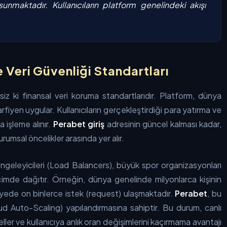
sunmaktadır. Kullanıcıların platform genelindeki akışı
 Veri Güvenliği Standartları
siz ki finansal veri koruma standartlarıdır. Platform, dünya
fiyen uygular. Kullanıcıların gerçekleştirdiği para yatırma ve
 işleme alınır.
Perabet giriş
adresinin güncel kalması kadar,
umsal öncelikler arasında yer alır.
ngeleyicileri (Load Balancers), büyük spor organizasyonları
imde dağıtır. Örneğin, dünya genelinde milyonlarca kişinin
niyede on binlerce istek (request) ulaşmaktadır.
Perabet
, bu
d Auto-Scaling) yapılandırmasına sahiptir. Bu durum, canlı
er ve kullanıcıya anlık oran değişimlerini kaçırmama avantajı