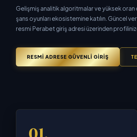
Gelişmiş analitik algoritmalar ve yüksek oran
şans oyunları ekosistemine katılın. Güncel veri 
resmi Perabet giriş adresi üzerinden profiliniz
RESMI ADRESE GÜVENLI GIRIŞ
T
01.