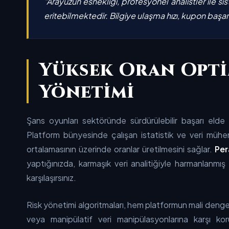
"Arayüzün esnekliği, profesyonel analistler ile s
eritebilmektedir. Bilgiye ulaşma hızı, kupon başarı
Yüksek Oran Opti
Yönetimi
Şans oyunları sektöründe sürdürülebilir başarı e
Platform bünyesinde çalışan istatistik ve veri mühendi
ortalamasının üzerinde oranlar üretilmesini sağlar.
Per
yaptığınızda, karmaşık veri analitiğiyle harmanlanmış
karşılaşırsınız.
Risk yönetimi algoritmaları, hem platformun mali dengesin
veya manipülatif veri manipülasyonlarına karşı ko