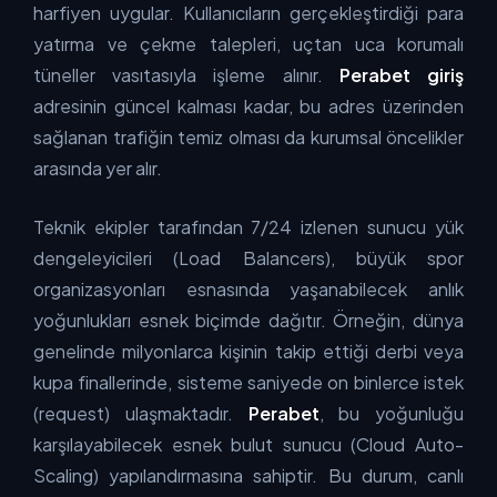
harfiyen uygular. Kullanıcıların gerçekleştirdiği para
yatırma ve çekme talepleri, uçtan uca korumalı
tüneller vasıtasıyla işleme alınır.
Perabet giriş
adresinin güncel kalması kadar, bu adres üzerinden
sağlanan trafiğin temiz olması da kurumsal öncelikler
arasında yer alır.
Teknik ekipler tarafından 7/24 izlenen sunucu yük
dengeleyicileri (Load Balancers), büyük spor
organizasyonları esnasında yaşanabilecek anlık
yoğunlukları esnek biçimde dağıtır. Örneğin, dünya
genelinde milyonlarca kişinin takip ettiği derbi veya
kupa finallerinde, sisteme saniyede on binlerce istek
(request) ulaşmaktadır.
Perabet
, bu yoğunluğu
karşılayabilecek esnek bulut sunucu (Cloud Auto-
Scaling) yapılandırmasına sahiptir. Bu durum, canlı