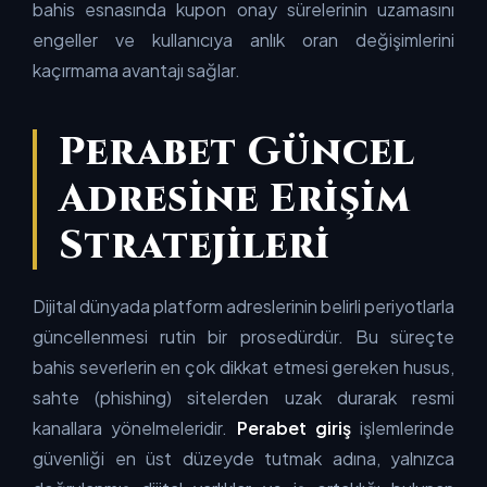
bahis esnasında kupon onay sürelerinin uzamasını
engeller ve kullanıcıya anlık oran değişimlerini
kaçırmama avantajı sağlar.
Perabet Güncel
Adresine Erişim
Stratejileri
Dijital dünyada platform adreslerinin belirli periyotlarla
güncellenmesi rutin bir prosedürdür. Bu süreçte
bahis severlerin en çok dikkat etmesi gereken husus,
sahte (phishing) sitelerden uzak durarak resmi
kanallara yönelmeleridir.
Perabet giriş
işlemlerinde
güvenliği en üst düzeyde tutmak adına, yalnızca