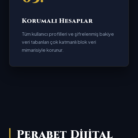
Korumalı Hesaplar
Tüm kullanıcı profilleri ve şifrelenmiş bakiye
veri tabanları çok katmanlı blok veri
mimarisiyle korunur.
Perabet Dijital