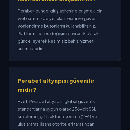
Perabet güncel giriş adresine erişmek için
web sitemizde yer alan resmi ve güvenli
yönlendirme butonlarını kullanabilirsiniz.
Platform, adres değişimlerini anlık olarak
güncelleyerek kesintisiz bahis hizmeti
sunmaktadır.
Perabet altyapısı güvenilir
midir?
Evet, Perabet altyapısı global güvenlik
standartlarına uygun olarak 256-bit SSL
şifreleme, çift faktörlü koruma (2FA) ve
uluslararası lisans otoriteleri tarafından