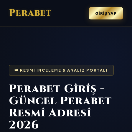
Perabet
GIRIŞ YAP
👑 RESMI İNCELEME & ANALIZ PORTALI
Perabet Giriş -
Güncel Perabet
Resmi Adresi
2026