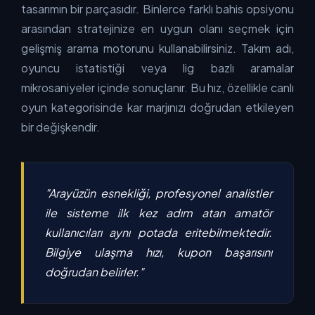
tasarımın bir parçasıdır. Binlerce farklı bahis opsiyonu
arasından stratejinize en uygun olanı seçmek için
gelişmiş arama motorunu kullanabilirsiniz. Takım adı,
oyuncu istatistiği veya lig bazlı aramalar
mikrosaniyeler içinde sonuçlanır. Bu hız, özellikle canlı
oyun kategorisinde kar marjınızı doğrudan etkileyen
bir değişkendir.
"Arayüzün esnekliği, profesyonel analistler
ile sisteme ilk kez adım atan amatör
kullanıcıları aynı potada eritebilmektedir.
Bilgiye ulaşma hızı, kupon başarısını
doğrudan belirler."