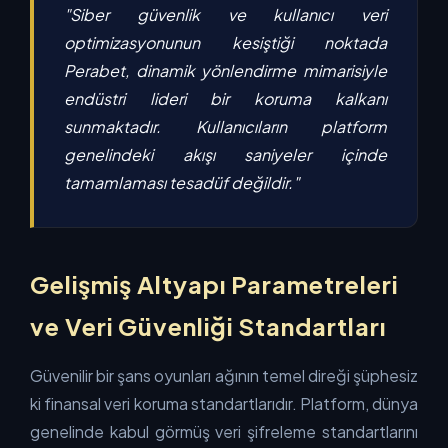
"Siber güvenlik ve kullanıcı veri
optimizasyonunun kesiştiği noktada
Perabet, dinamik yönlendirme mimarisiyle
endüstri lideri bir koruma kalkanı
sunmaktadır. Kullanıcıların platform
genelindeki akışı saniyeler içinde
tamamlaması tesadüf değildir."
Gelişmiş Altyapı Parametreleri
ve Veri Güvenliği Standartları
Güvenilir bir şans oyunları ağının temel direği şüphesiz
ki finansal veri koruma standartlarıdır. Platform, dünya
genelinde kabul görmüş veri şifreleme standartlarını