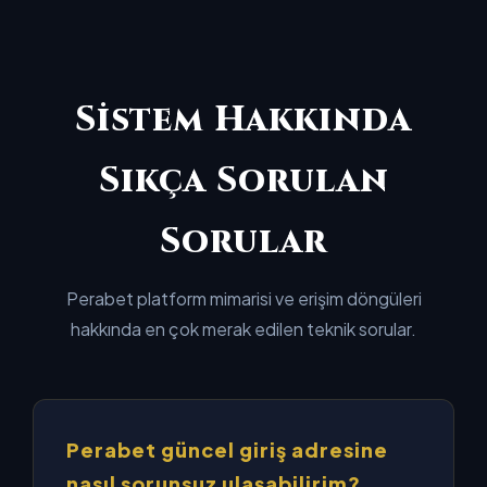
Sistem Hakkında
Sıkça Sorulan
Sorular
Perabet platform mimarisi ve erişim döngüleri
hakkında en çok merak edilen teknik sorular.
Perabet güncel giriş adresine
nasıl sorunsuz ulaşabilirim?