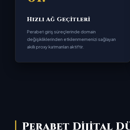
Hızlı Ağ Geçitleri
Perabet giriş süreçlerinde domain
değişikliklerinden etkilenmemenizi sağlayan
akıllı proxy katmanları aktiftir.
Perabet Dijital D