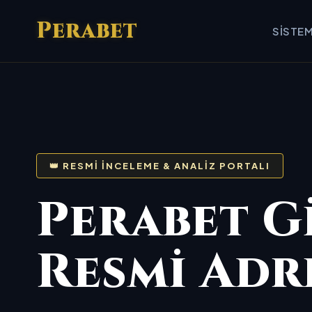
Perabet
SISTEM
👑 RESMI İNCELEME & ANALIZ PORTALI
Perabet G
Resmi Adr