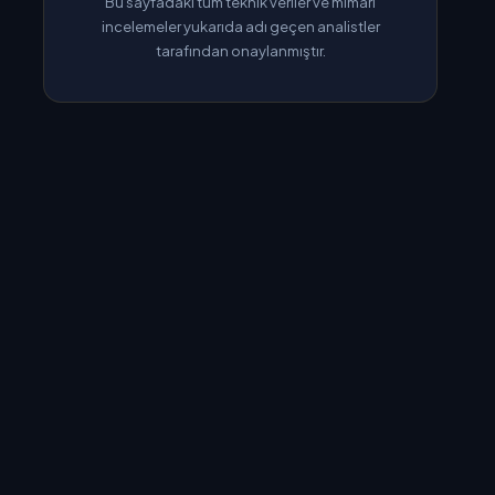
Bu sayfadaki tüm teknik veriler ve mimari
incelemeler yukarıda adı geçen analistler
tarafından onaylanmıştır.