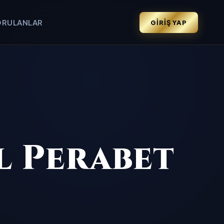
ORULANLAR
GIRIŞ YAP
l Perabet