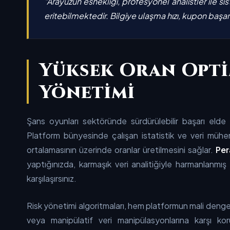
"Arayüzün esnekliği, profesyonel analistler ile s
eritebilmektedir. Bilgiye ulaşma hızı, kupon başarı
Yüksek Oran Opti
Yönetimi
Şans oyunları sektöründe sürdürülebilir başarı e
Platform bünyesinde çalışan istatistik ve veri mühendi
ortalamasının üzerinde oranlar üretilmesini sağlar.
Per
yaptığınızda, karmaşık veri analitiğiyle harmanlanmış
karşılaşırsınız.
Risk yönetimi algoritmaları, hem platformun mali dengesin
veya manipülatif veri manipülasyonlarına karşı ko