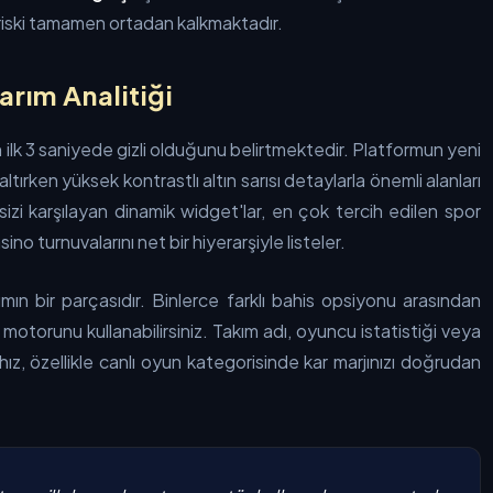
iski tamamen ortadan kalkmaktadır.
arım Analitiği
ın ilk 3 saniyede gizli olduğunu belirtmektedir. Platformun yeni
tırken yüksek kontrastlı altın sarısı detaylarla önemli alanları
izi karşılayan dinamik widget'lar, en çok tercih edilen spor
sino turnuvalarını net bir hiyerarşiyle listeler.
mın bir parçasıdır. Binlerce farklı bahis opsiyonu arasından
motorunu kullanabilirsiniz. Takım adı, oyuncu istatistiği veya
hız, özellikle canlı oyun kategorisinde kar marjınızı doğrudan