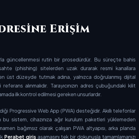
dresine Erişim
larla güncellenmesi rutin bir prosedürdür. Bu süreçte bahis
ahte (phishing) sitelerden uzak durarak resmi kanallara
en üst düzeyde tutmak adına, yalnızca doğrulanmış dijital
ri referans alınmalıdır. Tarayıcınızın adres çubuğundaki kilit
lamada ilk kontrol edilmesi gereken unsurlardır.
rdiği Progressive Web App (PWA) desteğidir. Akıllı telefonlar
an bu sistem, cihazınıza ağır kurulum paketleri yüklemeden
amamen bağımsız olarak çalışan PWA altyapısı, arka planda
ak
Perabet giriş
aşamasını tek bir dokunuşla tamamlamanızı