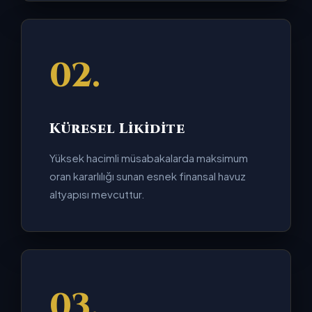
02.
Küresel Likidite
Yüksek hacimli müsabakalarda maksimum
oran kararlılığı sunan esnek finansal havuz
altyapısı mevcuttur.
03.