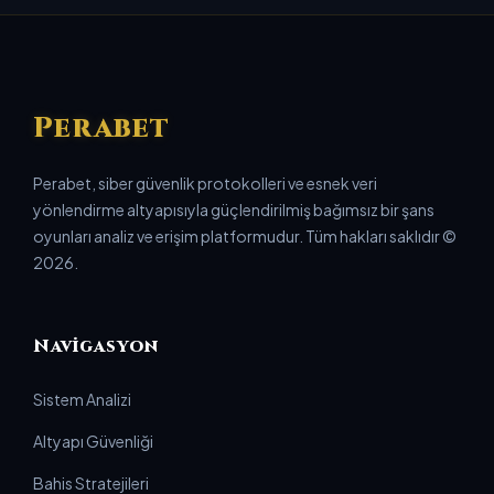
Perabet
Perabet, siber güvenlik protokolleri ve esnek veri
yönlendirme altyapısıyla güçlendirilmiş bağımsız bir şans
oyunları analiz ve erişim platformudur. Tüm hakları saklıdır ©
2026.
Navigasyon
Sistem Analizi
Altyapı Güvenliği
Bahis Stratejileri