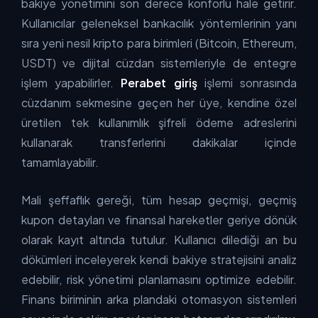
bakiye yönetimini son derece konforlu hale getirir.
Kullanıcılar geleneksel bankacılık yöntemlerinin yanı
sıra yeni nesil kripto para birimleri (Bitcoin, Ethereum,
USDT) ve dijital cüzdan sistemleriyle de entegre
işlem yapabilirler.
Perabet giriş
işlemi sonrasında
cüzdanım sekmesine geçen her üye, kendine özel
üretilen tek kullanımlık şifreli ödeme adreslerini
kullanarak transferlerini dakikalar içinde
tamamlayabilir.
Mali şeffaflık gereği, tüm hesap geçmişi, geçmiş
kupon detayları ve finansal hareketler geriye dönük
olarak kayıt altında tutulur. Kullanıcı dilediği an bu
dökümleri inceleyerek kendi bakiye stratejisini analiz
edebilir, risk yönetimi planlamasını optimize edebilir.
Finans biriminin arka plandaki otomasyon sistemleri