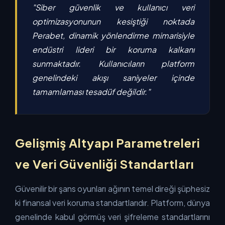
"Siber güvenlik ve kullanıcı veri
optimizasyonunun kesiştiği noktada
Perabet, dinamik yönlendirme mimarisiyle
endüstri lideri bir koruma kalkanı
sunmaktadır. Kullanıcıların platform
genelindeki akışı saniyeler içinde
tamamlaması tesadüf değildir."
Gelişmiş Altyapı Parametreleri
ve Veri Güvenliği Standartları
Güvenilir bir şans oyunları ağının temel direği şüphesiz
ki finansal veri koruma standartlarıdır. Platform, dünya
genelinde kabul görmüş veri şifreleme standartlarını