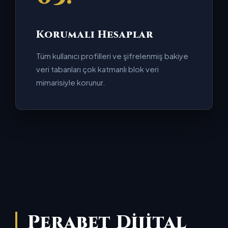
Korumalı Hesaplar
Tüm kullanıcı profilleri ve şifrelenmiş bakiye
veri tabanları çok katmanlı blok veri
mimarisiyle korunur.
Perabet Dijital