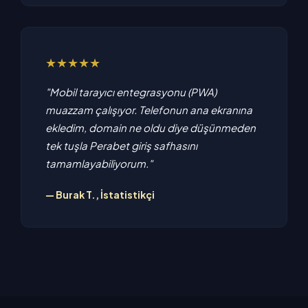
★★★★★
"Mobil tarayıcı entegrasyonu (PWA)
muazzam çalışıyor. Telefonun ana ekranına
ekledim, domain ne oldu diye düşünmeden
tek tuşla Perabet giriş safhasını
tamamlayabiliyorum."
— Burak T., İstatistikçi