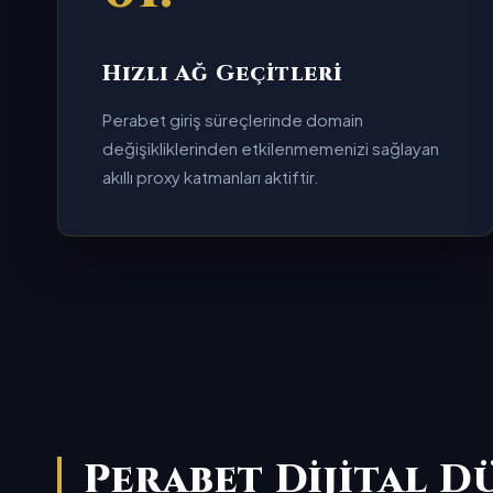
Hızlı Ağ Geçitleri
Perabet giriş süreçlerinde domain
değişikliklerinden etkilenmemenizi sağlayan
akıllı proxy katmanları aktiftir.
Perabet Dijital D