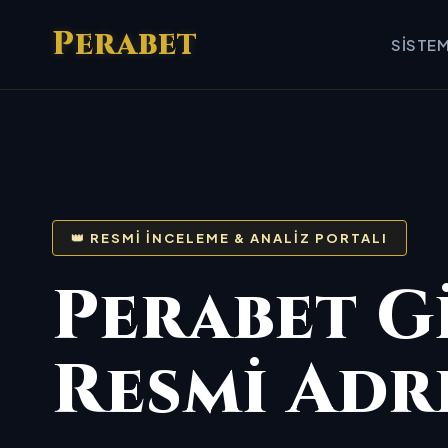
Perabet
SISTEM
👑 RESMI İNCELEME & ANALIZ PORTALI
Perabet G
Resmi Adr