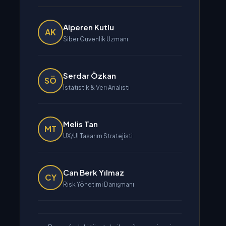
Alperen Kutlu
AK
Siber Güvenlik Uzmanı
Serdar Özkan
SÖ
İstatistik & Veri Analisti
Melis Tan
MT
UX/UI Tasarım Stratejisti
Can Berk Yılmaz
CY
Risk Yönetimi Danışmanı