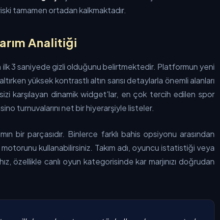
iski tamamen ortadan kalkmaktadır.
arım Analitiği
ın ilk 3 saniyede gizli olduğunu belirtmektedir. Platformun yeni
tırken yüksek kontrastlı altın sarısı detaylarla önemli alanları
izi karşılayan dinamik widget'lar, en çok tercih edilen spor
sino turnuvalarını net bir hiyerarşiyle listeler.
mın bir parçasıdır. Binlerce farklı bahis opsiyonu arasından
motorunu kullanabilirsiniz. Takım adı, oyuncu istatistiği veya
hız, özellikle canlı oyun kategorisinde kar marjınızı doğrudan