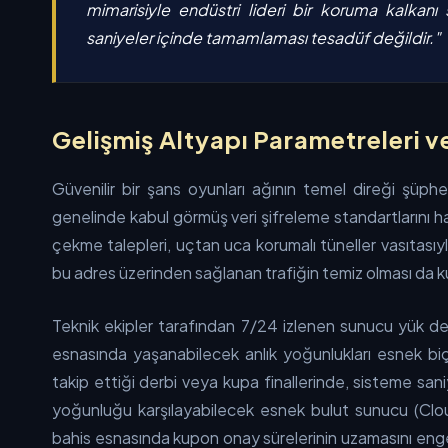
mimarisiyle endüstri lideri bir koruma kalkanı 
saniyeler içinde tamamlaması tesadüf değildir."
Gelişmiş Altyapı Parametreleri ve
Güvenilir bir şans oyunları ağının temel direği şüphe
genelinde kabul görmüş veri şifreleme standartlarını har
çekme talepleri, uçtan uca korumalı tüneller vasıtasıyla
bu adres üzerinden sağlanan trafiğin temiz olması da kur
Teknik ekipler tarafından 7/24 izlenen sunucu yük de
esnasında yaşanabilecek anlık yoğunlukları esnek biç
takip ettiği derbi veya kupa finallerinde, sisteme sa
yoğunluğu karşılayabilecek esnek bulut sunucu (Clou
bahis esnasında kupon onay sürelerinin uzamasını engell