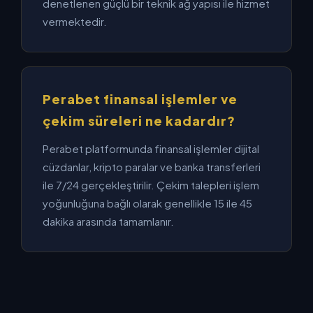
denetlenen güçlü bir teknik ağ yapısı ile hizmet
vermektedir.
Perabet finansal işlemler ve
çekim süreleri ne kadardır?
Perabet platformunda finansal işlemler dijital
cüzdanlar, kripto paralar ve banka transferleri
ile 7/24 gerçekleştirilir. Çekim talepleri işlem
yoğunluğuna bağlı olarak genellikle 15 ile 45
dakika arasında tamamlanır.