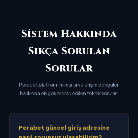
Sistem Hakkında
Sıkça Sorulan
Sorular
Perabet platform mimarisi ve erişim döngüleri
hakkında en çok merak edilen teknik sorular.
Perabet güncel giriş adresine
nasıl sorunsuz ulaşabilirim?