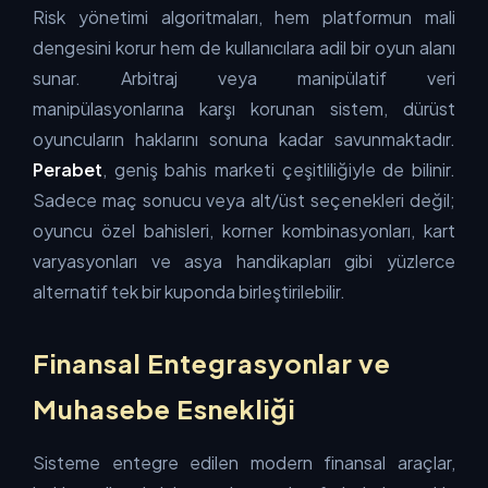
Risk yönetimi algoritmaları, hem platformun mali
dengesini korur hem de kullanıcılara adil bir oyun alanı
sunar. Arbitraj veya manipülatif veri
manipülasyonlarına karşı korunan sistem, dürüst
oyuncuların haklarını sonuna kadar savunmaktadır.
Perabet
, geniş bahis marketi çeşitliliğiyle de bilinir.
Sadece maç sonucu veya alt/üst seçenekleri değil;
oyuncu özel bahisleri, korner kombinasyonları, kart
varyasyonları ve asya handikapları gibi yüzlerce
alternatif tek bir kuponda birleştirilebilir.
Finansal Entegrasyonlar ve
Muhasebe Esnekliği
Sisteme entegre edilen modern finansal araçlar,