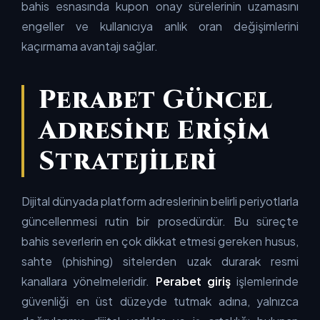
bahis esnasında kupon onay sürelerinin uzamasını
engeller ve kullanıcıya anlık oran değişimlerini
kaçırmama avantajı sağlar.
Perabet Güncel
Adresine Erişim
Stratejileri
Dijital dünyada platform adreslerinin belirli periyotlarla
güncellenmesi rutin bir prosedürdür. Bu süreçte
bahis severlerin en çok dikkat etmesi gereken husus,
sahte (phishing) sitelerden uzak durarak resmi
kanallara yönelmeleridir.
Perabet giriş
işlemlerinde
güvenliği en üst düzeyde tutmak adına, yalnızca