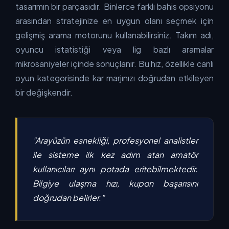
tasarımın bir parçasıdır. Binlerce farklı bahis opsiyonu
arasından stratejinize en uygun olanı seçmek için
gelişmiş arama motorunu kullanabilirsiniz. Takım adı,
oyuncu istatistiği veya lig bazlı aramalar
mikrosaniyeler içinde sonuçlanır. Bu hız, özellikle canlı
oyun kategorisinde kar marjınızı doğrudan etkileyen
bir değişkendir.
"Arayüzün esnekliği, profesyonel analistler
ile sisteme ilk kez adım atan amatör
kullanıcıları aynı potada eritebilmektedir.
Bilgiye ulaşma hızı, kupon başarısını
doğrudan belirler."