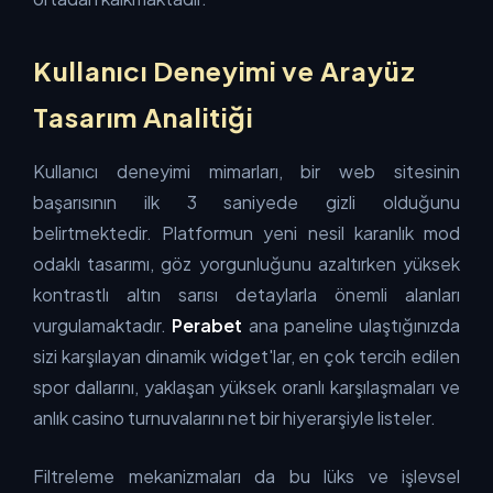
Kullanıcı Deneyimi ve Arayüz
Tasarım Analitiği
Kullanıcı deneyimi mimarları, bir web sitesinin
başarısının ilk 3 saniyede gizli olduğunu
belirtmektedir. Platformun yeni nesil karanlık mod
odaklı tasarımı, göz yorgunluğunu azaltırken yüksek
kontrastlı altın sarısı detaylarla önemli alanları
vurgulamaktadır.
Perabet
ana paneline ulaştığınızda
sizi karşılayan dinamik widget'lar, en çok tercih edilen
spor dallarını, yaklaşan yüksek oranlı karşılaşmaları ve
anlık casino turnuvalarını net bir hiyerarşiyle listeler.
Filtreleme mekanizmaları da bu lüks ve işlevsel