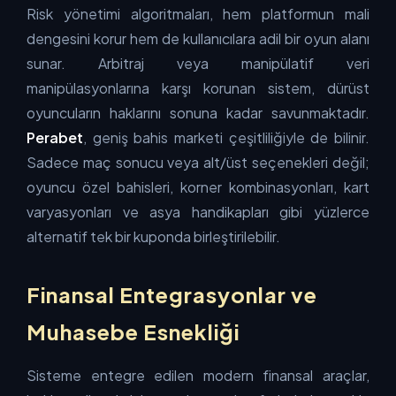
Risk yönetimi algoritmaları, hem platformun mali
dengesini korur hem de kullanıcılara adil bir oyun alanı
sunar. Arbitraj veya manipülatif veri
manipülasyonlarına karşı korunan sistem, dürüst
oyuncuların haklarını sonuna kadar savunmaktadır.
Perabet
, geniş bahis marketi çeşitliliğiyle de bilinir.
Sadece maç sonucu veya alt/üst seçenekleri değil;
oyuncu özel bahisleri, korner kombinasyonları, kart
varyasyonları ve asya handikapları gibi yüzlerce
alternatif tek bir kuponda birleştirilebilir.
Finansal Entegrasyonlar ve
Muhasebe Esnekliği
Sisteme entegre edilen modern finansal araçlar,