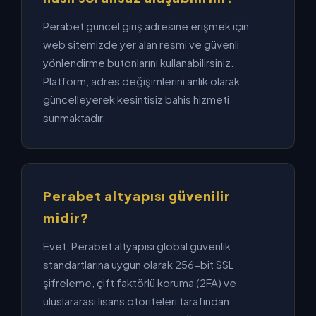
Perabet güncel giriş adresine erişmek için
web sitemizde yer alan resmi ve güvenli
yönlendirme butonlarını kullanabilirsiniz.
Platform, adres değişimlerini anlık olarak
güncelleyerek kesintisiz bahis hizmeti
sunmaktadır.
Perabet altyapısı güvenilir
midir?
Evet, Perabet altyapısı global güvenlik
standartlarına uygun olarak 256-bit SSL
şifreleme, çift faktörlü koruma (2FA) ve
uluslararası lisans otoriteleri tarafından