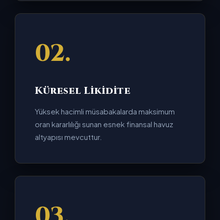
02.
Küresel Likidite
Yüksek hacimli müsabakalarda maksimum
oran kararlılığı sunan esnek finansal havuz
altyapısı mevcuttur.
03.