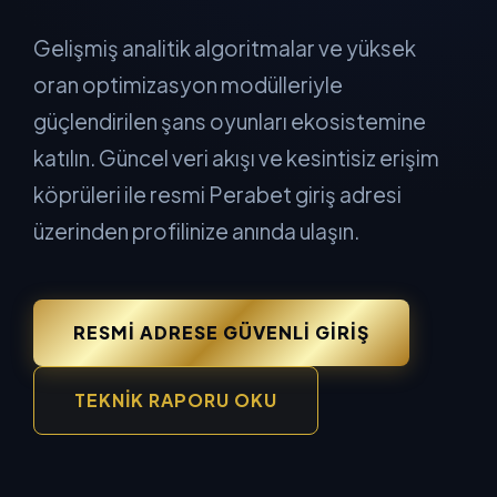
Gelişmiş analitik algoritmalar ve yüksek
oran optimizasyon modülleriyle
güçlendirilen şans oyunları ekosistemine
katılın. Güncel veri akışı ve kesintisiz erişim
köprüleri ile resmi Perabet giriş adresi
üzerinden profilinize anında ulaşın.
RESMI ADRESE GÜVENLI GIRIŞ
TEKNIK RAPORU OKU