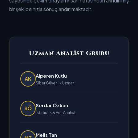
sayesinde çekim onayları insan hatasından arındırılmış
bir şekilde hızla sonuçlandırılmaktadır.
Uzman Analist Grubu
Alperen Kutlu
AK
Siber Güvenlik Uzmanı
Serdar Özkan
SÖ
İstatistik & Veri Analisti
Melis Tan
MT