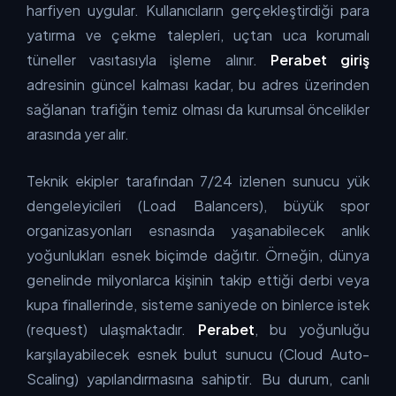
harfiyen uygular. Kullanıcıların gerçekleştirdiği para
yatırma ve çekme talepleri, uçtan uca korumalı
tüneller vasıtasıyla işleme alınır.
Perabet giriş
adresinin güncel kalması kadar, bu adres üzerinden
sağlanan trafiğin temiz olması da kurumsal öncelikler
arasında yer alır.
Teknik ekipler tarafından 7/24 izlenen sunucu yük
dengeleyicileri (Load Balancers), büyük spor
organizasyonları esnasında yaşanabilecek anlık
yoğunlukları esnek biçimde dağıtır. Örneğin, dünya
genelinde milyonlarca kişinin takip ettiği derbi veya
kupa finallerinde, sisteme saniyede on binlerce istek
(request) ulaşmaktadır.
Perabet
, bu yoğunluğu
karşılayabilecek esnek bulut sunucu (Cloud Auto-
Scaling) yapılandırmasına sahiptir. Bu durum, canlı