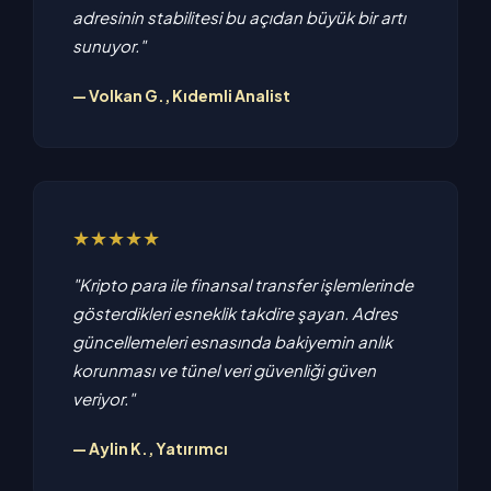
adresinin stabilitesi bu açıdan büyük bir artı
sunuyor."
— Volkan G., Kıdemli Analist
★★★★★
"Kripto para ile finansal transfer işlemlerinde
gösterdikleri esneklik takdire şayan. Adres
güncellemeleri esnasında bakiyemin anlık
korunması ve tünel veri güvenliği güven
veriyor."
— Aylin K., Yatırımcı