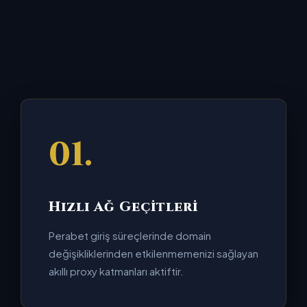
01.
Hızlı Ağ Geçitleri
Perabet giriş süreçlerinde domain
değişikliklerinden etkilenmemenizi sağlayan
akıllı proxy katmanları aktiftir.