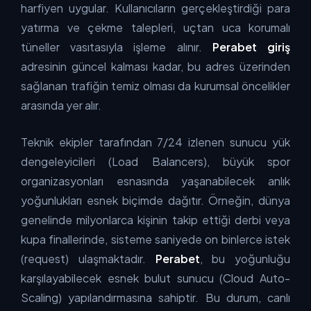
harfiyen uygular. Kullanıcıların gerçekleştirdiği para
yatırma ve çekme talepleri, uçtan uca korumalı
tüneller vasıtasıyla işleme alınır.
Perabet giriş
adresinin güncel kalması kadar, bu adres üzerinden
sağlanan trafiğin temiz olması da kurumsal öncelikler
arasında yer alır.
Teknik ekipler tarafından 7/24 izlenen sunucu yük
dengeleyicileri (Load Balancers), büyük spor
organizasyonları esnasında yaşanabilecek anlık
yoğunlukları esnek biçimde dağıtır. Örneğin, dünya
genelinde milyonlarca kişinin takip ettiği derbi veya
kupa finallerinde, sisteme saniyede on binlerce istek
(request) ulaşmaktadır.
Perabet
, bu yoğunluğu
karşılayabilecek esnek bulut sunucu (Cloud Auto-
Scaling) yapılandırmasına sahiptir. Bu durum, canlı