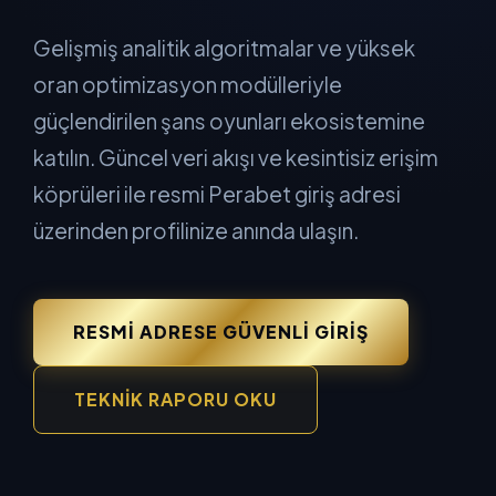
Gelişmiş analitik algoritmalar ve yüksek
oran optimizasyon modülleriyle
güçlendirilen şans oyunları ekosistemine
katılın. Güncel veri akışı ve kesintisiz erişim
köprüleri ile resmi Perabet giriş adresi
üzerinden profilinize anında ulaşın.
RESMI ADRESE GÜVENLI GIRIŞ
TEKNIK RAPORU OKU