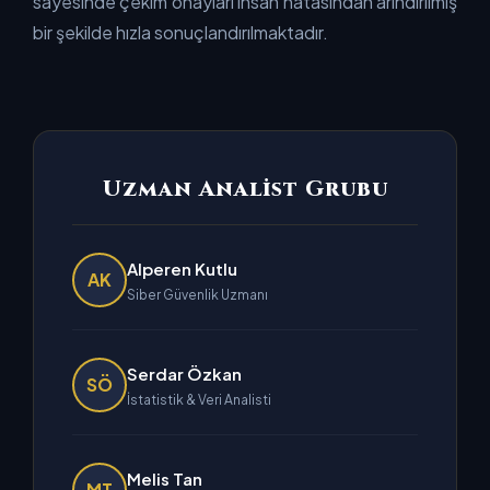
sayesinde çekim onayları insan hatasından arındırılmış
bir şekilde hızla sonuçlandırılmaktadır.
Uzman Analist Grubu
Alperen Kutlu
AK
Siber Güvenlik Uzmanı
Serdar Özkan
SÖ
İstatistik & Veri Analisti
Melis Tan
MT