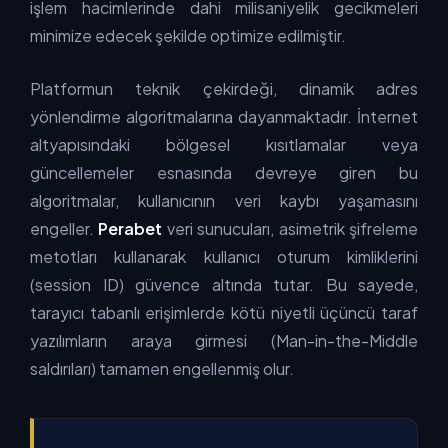
işlem hacimlerinde dahi milisaniyelik gecikmeleri
minimize edecek şekilde optimize edilmiştir.
Platformun teknik çekirdeği, dinamik adres
yönlendirme algoritmalarına dayanmaktadır. İnternet
altyapısındaki bölgesel kısıtlamalar veya
güncellemeler esnasında devreye giren bu
algoritmalar, kullanıcının veri kaybı yaşamasını
engeller.
Perabet
veri sunucuları, asimetrik şifreleme
metotları kullanarak kullanıcı oturum kimliklerini
(session ID) güvence altında tutar. Bu sayede,
tarayıcı tabanlı erişimlerde kötü niyetli üçüncü taraf
yazılımların araya girmesi (Man-in-the-Middle
saldırıları) tamamen engellenmiş olur.