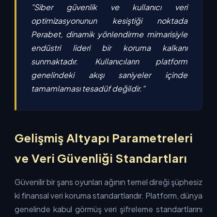
"Siber güvenlik ve kullanıcı veri
optimizasyonunun kesiştiği noktada
Perabet, dinamik yönlendirme mimarisiyle
endüstri lideri bir koruma kalkanı
sunmaktadır. Kullanıcıların platform
genelindeki akışı saniyeler içinde
tamamlaması tesadüf değildir."
Gelişmiş Altyapı Parametreleri
ve Veri Güvenliği Standartları
Güvenilir bir şans oyunları ağının temel direği şüphesiz
ki finansal veri koruma standartlarıdır. Platform, dünya
genelinde kabul görmüş veri şifreleme standartlarını