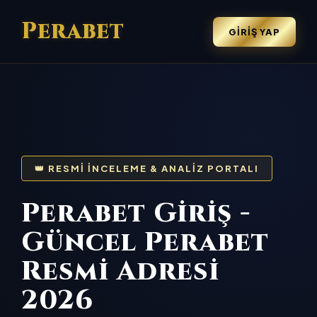
Perabet
GIRIŞ YAP
👑 RESMI İNCELEME & ANALIZ PORTALI
Perabet Giriş -
Güncel Perabet
Resmi Adresi
2026