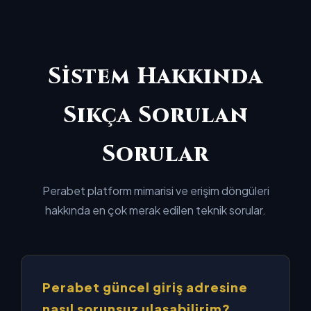
Sistem Hakkında
Sıkça Sorulan
Sorular
Perabet platform mimarisi ve erişim döngüleri
hakkında en çok merak edilen teknik sorular.
Perabet güncel giriş adresine
nasıl sorunsuz ulaşabilirim?