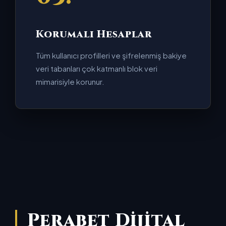
Korumalı Hesaplar
Tüm kullanıcı profilleri ve şifrelenmiş bakiye
veri tabanları çok katmanlı blok veri
mimarisiyle korunur.
Perabet Dijital