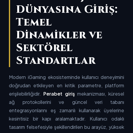
Dünyasına Giriş:
Temel
Dinamikler ve
Sektörel
Standartlar
Modern iGaming ekosisteminde kullanıcı deneyimini
doğrudan etkileyen en kritik parametre, platform
erişilebilirliğidir.
Perabet giriş
mekanizması, küresel
ağ protokollerini ve güncel veri tabanı
entegrasyonlarını eş zamanlı kullanarak üyelerine
kesintisiz bir kapı aralamaktadır. Kullanıcı odaklı
tasarım felsefesiyle şekillendirilen bu arayüz, yüksek