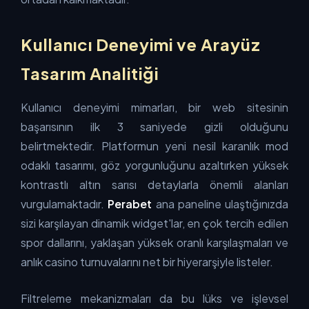
Kullanıcı Deneyimi ve Arayüz
Tasarım Analitiği
Kullanıcı deneyimi mimarları, bir web sitesinin
başarısının ilk 3 saniyede gizli olduğunu
belirtmektedir. Platformun yeni nesil karanlık mod
odaklı tasarımı, göz yorgunluğunu azaltırken yüksek
kontrastlı altın sarısı detaylarla önemli alanları
vurgulamaktadır.
Perabet
ana paneline ulaştığınızda
sizi karşılayan dinamik widget'lar, en çok tercih edilen
spor dallarını, yaklaşan yüksek oranlı karşılaşmaları ve
anlık casino turnuvalarını net bir hiyerarşiyle listeler.
Filtreleme mekanizmaları da bu lüks ve işlevsel