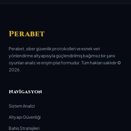
Perabet
Perabet, siber güvenlik protokolleri ve esnek veri
yönlendirme altyapısıyla güçlendirilmiş bağımsız bir şans
oyunları analiz ve erişim platformudur. Tüm hakları saklıdır ©
2026.
Navigasyon
Sistem Analizi
Altyapı Güvenliği
Bahis Stratejileri