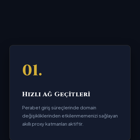
01.
Hızlı Ağ Geçitleri
Perabet giriş süreçlerinde domain
değişikliklerinden etkilenmemenizi sağlayan
akıllı proxy katmanları aktiftir.