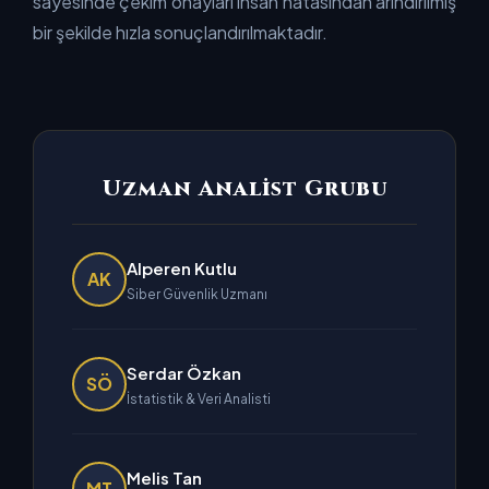
sayesinde çekim onayları insan hatasından arındırılmış
bir şekilde hızla sonuçlandırılmaktadır.
Uzman Analist Grubu
Alperen Kutlu
AK
Siber Güvenlik Uzmanı
Serdar Özkan
SÖ
İstatistik & Veri Analisti
Melis Tan
MT