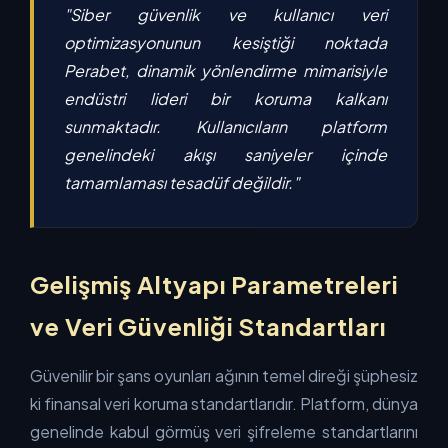
"Siber güvenlik ve kullanıcı veri
optimizasyonunun kesiştiği noktada
Perabet, dinamik yönlendirme mimarisiyle
endüstri lideri bir koruma kalkanı
sunmaktadır. Kullanıcıların platform
genelindeki akışı saniyeler içinde
tamamlaması tesadüf değildir."
Gelişmiş Altyapı Parametreleri
ve Veri Güvenliği Standartları
Güvenilir bir şans oyunları ağının temel direği şüphesiz
ki finansal veri koruma standartlarıdır. Platform, dünya
genelinde kabul görmüş veri şifreleme standartlarını