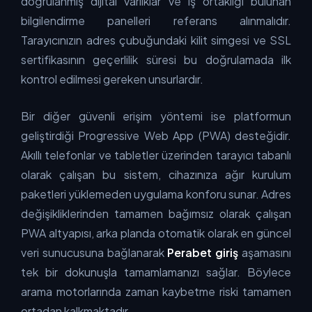
doğrulanmış dijital varlıklar ve iş ortaklığı bulunan
bilgilendirme panelleri referans alınmalıdır.
Tarayıcınızın adres çubuğundaki kilit simgesi ve SSL
sertifikasının geçerlilik süresi bu doğrulamada ilk
kontrol edilmesi gereken unsurlardır.
Bir diğer güvenli erişim yöntemi ise platformun
geliştirdiği Progressive Web App (PWA) desteğidir.
Akıllı telefonlar ve tabletler üzerinden tarayıcı tabanlı
olarak çalışan bu sistem, cihazınıza ağır kurulum
paketleri yüklemeden uygulama konforu sunar. Adres
değişikliklerinden tamamen bağımsız olarak çalışan
PWA altyapısı, arka planda otomatik olarak en güncel
veri sunucusuna bağlanarak
Perabet giriş
aşamasını
tek bir dokunuşla tamamlamanızı sağlar. Böylece
arama motorlarında zaman kaybetme riski tamamen
ortadan kalkmaktadır.