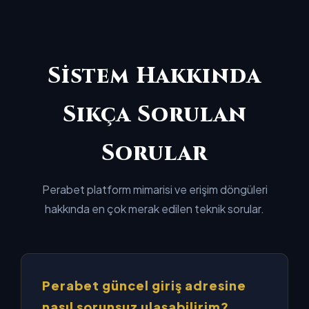
Sistem Hakkında
Sıkça Sorulan
Sorular
Perabet platform mimarisi ve erişim döngüleri
hakkında en çok merak edilen teknik sorular.
Perabet güncel giriş adresine
nasıl sorunsuz ulaşabilirim?