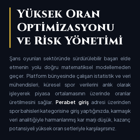
Yüksek Oran
Optimizasyonu
ve Risk Yönetimi
Şans oyunları sektöründe sürdürülebilir başarı elde
etmenin yolu doğru matematiksel modellemeden
geçer. Platform bünyesinde çalışan istatistik ve veri
mühendisleri, küresel spor verilerini anlık olarak
işleyerek piyasa ortalamasının üzerinde oranlar
üretilmesini sağlar.
Perabet giriş
adresi üzerinden
spor bahisleri kategorisine giriş yaptığınızda, karmaşık
veri analitiğiyle harmanlanmış kar marjı düşük, kazanç
potansiyeli yüksek oran setleriyle karşılaşırsınız.