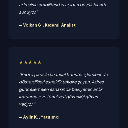
adresinin stabilitesi bu açıdan büyük bir artı
sunuyor."
— Volkan G., Kıdemli Analist
★★★★★
"Kripto para ile finansal transfer işlemlerinde
gösterdikleri esneklik takdire şayan. Adres
güncellemeleri esnasında bakiyemin anlık
korunması ve tünel veri güvenliği güven
veriyor."
— Aylin K., Yatırımcı