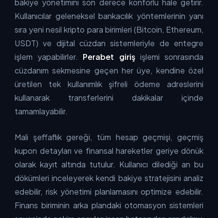
bakiye yönetimini son derece konforlu hale getirir.
Kullanıcılar geleneksel bankacılık yöntemlerinin yanı
sıra yeni nesil kripto para birimleri (Bitcoin, Ethereum,
USDT) ve dijital cüzdan sistemleriyle de entegre
işlem yapabilirler.
Perabet giriş
işlemi sonrasında
cüzdanım sekmesine geçen her üye, kendine özel
üretilen tek kullanımlık şifreli ödeme adreslerini
kullanarak transferlerini dakikalar içinde
tamamlayabilir.
Mali şeffaflık gereği, tüm hesap geçmişi, geçmiş
kupon detayları ve finansal hareketler geriye dönük
olarak kayıt altında tutulur. Kullanıcı dilediği an bu
dökümleri inceleyerek kendi bakiye stratejisini analiz
edebilir, risk yönetimi planlamasını optimize edebilir.
Finans biriminin arka plandaki otomasyon sistemleri