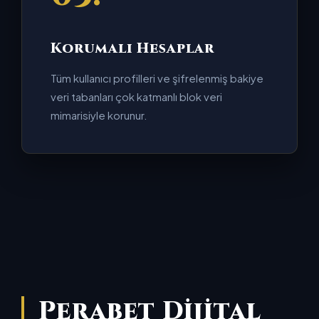
Korumalı Hesaplar
Tüm kullanıcı profilleri ve şifrelenmiş bakiye
veri tabanları çok katmanlı blok veri
mimarisiyle korunur.
Perabet Dijital