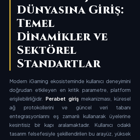
Dünyasına Giriş:
Temel
Dinamikler ve
Sektörel
Standartlar
Modern iGaming ekosisteminde kullanıcı deneyimini
doğrudan etkileyen en kritik parametre, platform
erişilebilirliğidir.
Perabet giriş
mekanizması, küresel
ağ protokollerini ve güncel veri tabanı
entegrasyonlarını eş zamanlı kullanarak üyelerine
kesintisiz bir kapı aralamaktadır. Kullanıcı odaklı
tasarım felsefesiyle şekillendirilen bu arayüz, yüksek