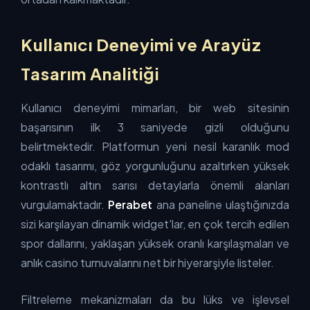
Kullanıcı Deneyimi ve Arayüz
Tasarım Analitiği
Kullanıcı deneyimi mimarları, bir web sitesinin
başarısının ilk 3 saniyede gizli olduğunu
belirtmektedir. Platformun yeni nesil karanlık mod
odaklı tasarımı, göz yorgunluğunu azaltırken yüksek
kontrastlı altın sarısı detaylarla önemli alanları
vurgulamaktadır.
Perabet
ana paneline ulaştığınızda
sizi karşılayan dinamik widget'lar, en çok tercih edilen
spor dallarını, yaklaşan yüksek oranlı karşılaşmaları ve
anlık casino turnuvalarını net bir hiyerarşiyle listeler.
Filtreleme mekanizmaları da bu lüks ve işlevsel