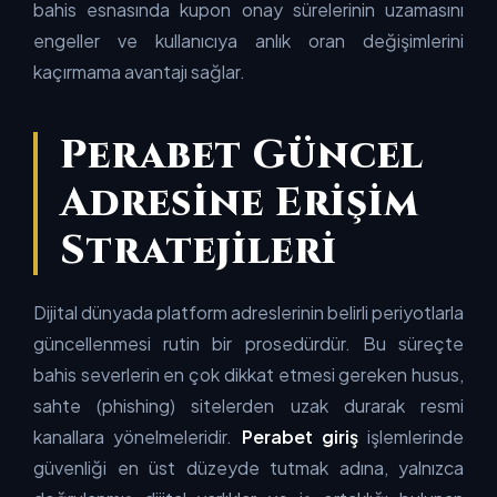
bahis esnasında kupon onay sürelerinin uzamasını
engeller ve kullanıcıya anlık oran değişimlerini
kaçırmama avantajı sağlar.
Perabet Güncel
Adresine Erişim
Stratejileri
Dijital dünyada platform adreslerinin belirli periyotlarla
güncellenmesi rutin bir prosedürdür. Bu süreçte
bahis severlerin en çok dikkat etmesi gereken husus,
sahte (phishing) sitelerden uzak durarak resmi
kanallara yönelmeleridir.
Perabet giriş
işlemlerinde
güvenliği en üst düzeyde tutmak adına, yalnızca