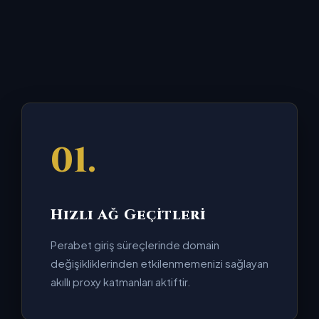
01.
Hızlı Ağ Geçitleri
Perabet giriş süreçlerinde domain
değişikliklerinden etkilenmemenizi sağlayan
akıllı proxy katmanları aktiftir.