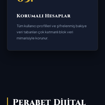
Korumalı Hesaplar
Tüm kullanıcı profilleri ve şifrelenmiş bakiye
veri tabanları çok katmanlı blok veri
mimarisiyle korunur.
Perabet Dijital