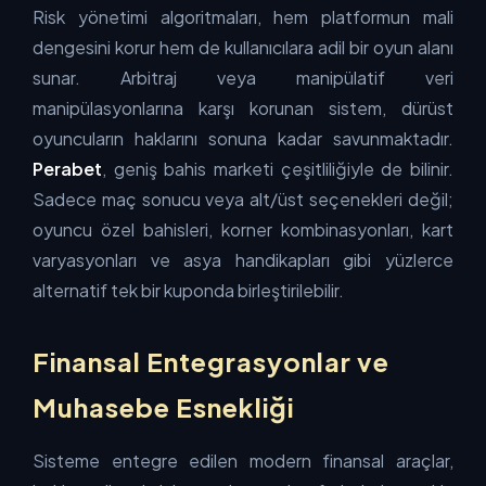
Risk yönetimi algoritmaları, hem platformun mali
dengesini korur hem de kullanıcılara adil bir oyun alanı
sunar. Arbitraj veya manipülatif veri
manipülasyonlarına karşı korunan sistem, dürüst
oyuncuların haklarını sonuna kadar savunmaktadır.
Perabet
, geniş bahis marketi çeşitliliğiyle de bilinir.
Sadece maç sonucu veya alt/üst seçenekleri değil;
oyuncu özel bahisleri, korner kombinasyonları, kart
varyasyonları ve asya handikapları gibi yüzlerce
alternatif tek bir kuponda birleştirilebilir.
Finansal Entegrasyonlar ve
Muhasebe Esnekliği
Sisteme entegre edilen modern finansal araçlar,