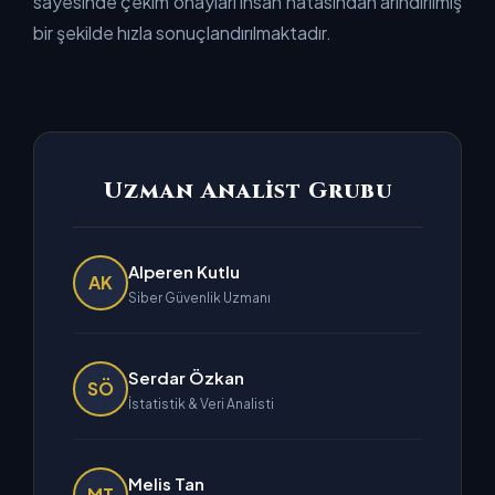
sayesinde çekim onayları insan hatasından arındırılmış
bir şekilde hızla sonuçlandırılmaktadır.
Uzman Analist Grubu
Alperen Kutlu
AK
Siber Güvenlik Uzmanı
Serdar Özkan
SÖ
İstatistik & Veri Analisti
Melis Tan
MT