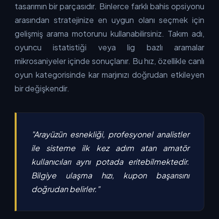
tasarımın bir parçasıdır. Binlerce farklı bahis opsiyonu
arasından stratejinize en uygun olanı seçmek için
gelişmiş arama motorunu kullanabilirsiniz. Takım adı,
oyuncu istatistiği veya lig bazlı aramalar
mikrosaniyeler içinde sonuçlanır. Bu hız, özellikle canlı
oyun kategorisinde kar marjınızı doğrudan etkileyen
bir değişkendir.
"Arayüzün esnekliği, profesyonel analistler
ile sisteme ilk kez adım atan amatör
kullanıcıları aynı potada eritebilmektedir.
Bilgiye ulaşma hızı, kupon başarısını
doğrudan belirler."