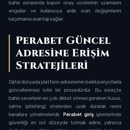
bahis esnasında kupon onay sürelerinin uzamasını
engeller ve kullanıcıya anlık oran değişimlerini
kaçırmama avantajı sağlar.
Perabet Güncel
Adresine Erişim
Stratejileri
Dijital dünyada platform adreslerinin belirli periyotlarla
güncellenmesi rutin bir prosedürdür. Bu süreçte
bahis severlerin en çok dikkat etmesi gereken husus,
sahte (phishing) sitelerden uzak durarak resmi
kanallara yönelmeleridir.
Perabet giriş
işlemlerinde
güvenliği en üst düzeyde tutmak adına, yalnızca