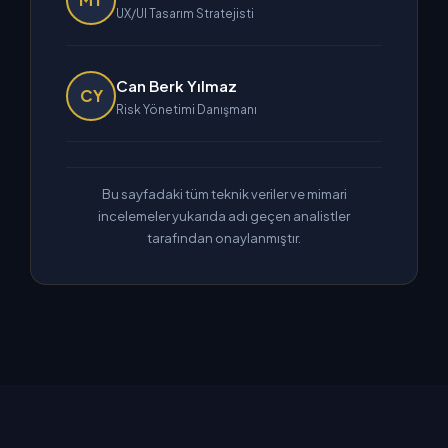
UX/UI Tasarım Stratejisti
Can Berk Yılmaz
CY
Risk Yönetimi Danışmanı
Bu sayfadaki tüm teknik veriler ve mimari
incelemeler yukarıda adı geçen analistler
tarafından onaylanmıştır.