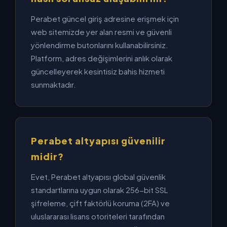
Perabet güncel giriş adresine erişmek için
web sitemizde yer alan resmi ve güvenli
yönlendirme butonlarını kullanabilirsiniz.
Platform, adres değişimlerini anlık olarak
güncelleyerek kesintisiz bahis hizmeti
sunmaktadır.
Perabet altyapısı güvenilir
midir?
Evet, Perabet altyapısı global güvenlik
standartlarına uygun olarak 256-bit SSL
şifreleme, çift faktörlü koruma (2FA) ve
uluslararası lisans otoriteleri tarafından