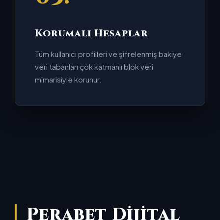
Korumalı Hesaplar
Tüm kullanıcı profilleri ve şifrelenmiş bakiye
veri tabanları çok katmanlı blok veri
mimarisiyle korunur.
Perabet Dijital