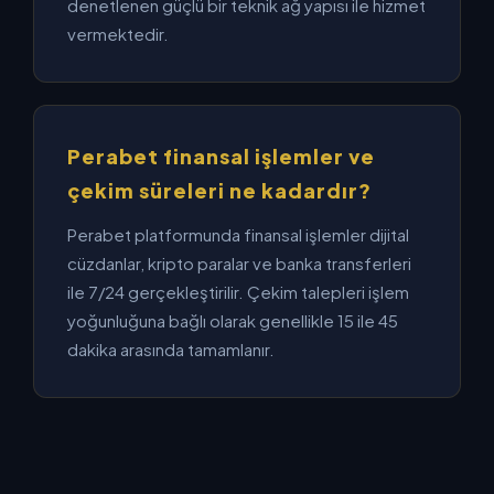
denetlenen güçlü bir teknik ağ yapısı ile hizmet
vermektedir.
Perabet finansal işlemler ve
çekim süreleri ne kadardır?
Perabet platformunda finansal işlemler dijital
cüzdanlar, kripto paralar ve banka transferleri
ile 7/24 gerçekleştirilir. Çekim talepleri işlem
yoğunluğuna bağlı olarak genellikle 15 ile 45
dakika arasında tamamlanır.