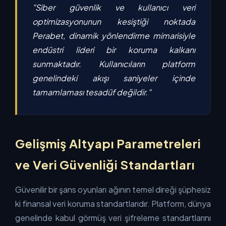
"Siber güvenlik ve kullanıcı veri
optimizasyonunun kesiştiği noktada
Perabet, dinamik yönlendirme mimarisiyle
endüstri lideri bir koruma kalkanı
sunmaktadır. Kullanıcıların platform
genelindeki akışı saniyeler içinde
tamamlaması tesadüf değildir."
Gelişmiş Altyapı Parametreleri
ve Veri Güvenliği Standartları
Güvenilir bir şans oyunları ağının temel direği şüphesiz
ki finansal veri koruma standartlarıdır. Platform, dünya
genelinde kabul görmüş veri şifreleme standartlarını