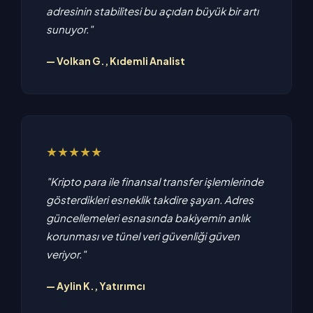
adresinin stabilitesi bu açıdan büyük bir artı
sunuyor."
— Volkan G., Kıdemli Analist
★★★★★
"Kripto para ile finansal transfer işlemlerinde
gösterdikleri esneklik takdire şayan. Adres
güncellemeleri esnasında bakiyemin anlık
korunması ve tünel veri güvenliği güven
veriyor."
— Aylin K., Yatırımcı