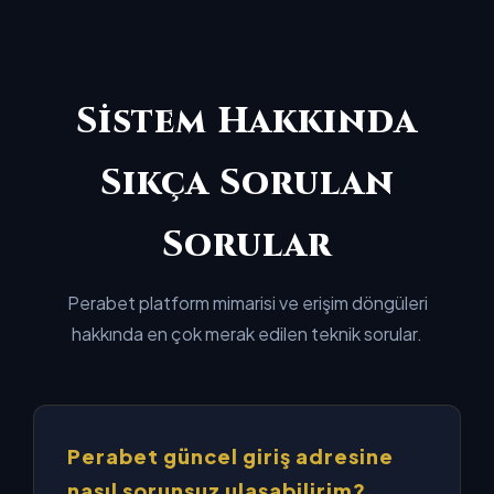
Sistem Hakkında
Sıkça Sorulan
Sorular
Perabet platform mimarisi ve erişim döngüleri
hakkında en çok merak edilen teknik sorular.
Perabet güncel giriş adresine
nasıl sorunsuz ulaşabilirim?