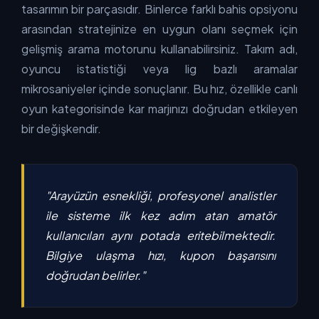
tasarımın bir parçasıdır. Binlerce farklı bahis opsiyonu
arasından stratejinize en uygun olanı seçmek için
gelişmiş arama motorunu kullanabilirsiniz. Takım adı,
oyuncu istatistiği veya lig bazlı aramalar
mikrosaniyeler içinde sonuçlanır. Bu hız, özellikle canlı
oyun kategorisinde kar marjınızı doğrudan etkileyen
bir değişkendir.
"Arayüzün esnekliği, profesyonel analistler
ile sisteme ilk kez adım atan amatör
kullanıcıları aynı potada eritebilmektedir.
Bilgiye ulaşma hızı, kupon başarısını
doğrudan belirler."