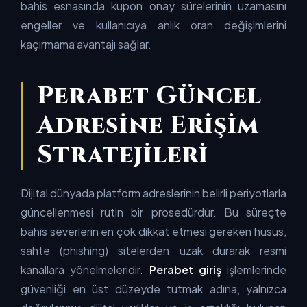
bahis esnasında kupon onay sürelerinin uzamasını
engeller ve kullanıcıya anlık oran değişimlerini
kaçırmama avantajı sağlar.
Perabet Güncel
Adresine Erişim
Stratejileri
Dijital dünyada platform adreslerinin belirli periyotlarla
güncellenmesi rutin bir prosedürdür. Bu süreçte
bahis severlerin en çok dikkat etmesi gereken husus,
sahte (phishing) sitelerden uzak durarak resmi
kanallara yönelmeleridir.
Perabet giriş
işlemlerinde
güvenliği en üst düzeyde tutmak adına, yalnızca