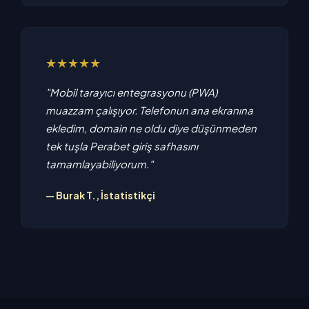
★★★★★
"Mobil tarayıcı entegrasyonu (PWA)
muazzam çalışıyor. Telefonun ana ekranına
ekledim, domain ne oldu diye düşünmeden
tek tuşla Perabet giriş safhasını
tamamlayabiliyorum."
— Burak T., İstatistikçi