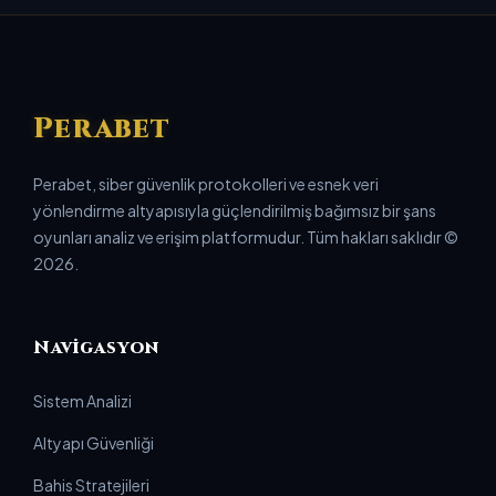
Perabet
Perabet, siber güvenlik protokolleri ve esnek veri
yönlendirme altyapısıyla güçlendirilmiş bağımsız bir şans
oyunları analiz ve erişim platformudur. Tüm hakları saklıdır ©
2026.
Navigasyon
Sistem Analizi
Altyapı Güvenliği
Bahis Stratejileri