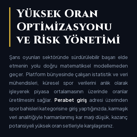
Yüksek Oran
Optimizasyonu
ve Risk Yönetimi
Şans oyunları sektöründe sürdürülebilir başarı elde
etmenin yolu doğru matematiksel modellemeden
geçer. Platform bünyesinde çalışan istatistik ve veri
mühendisleri, küresel spor verilerini anlık olarak
işleyerek piyasa ortalamasının üzerinde oranlar
üretilmesini sağlar.
Perabet giriş
adresi üzerinden
spor bahisleri kategorisine giriş yaptığınızda, karmaşık
veri analitiğiyle harmanlanmış kar marjı düşük, kazanç
potansiyeli yüksek oran setleriyle karşılaşırsınız.