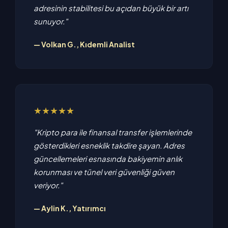
adresinin stabilitesi bu açıdan büyük bir artı
sunuyor."
— Volkan G., Kıdemli Analist
★★★★★
"Kripto para ile finansal transfer işlemlerinde
gösterdikleri esneklik takdire şayan. Adres
güncellemeleri esnasında bakiyemin anlık
korunması ve tünel veri güvenliği güven
veriyor."
— Aylin K., Yatırımcı