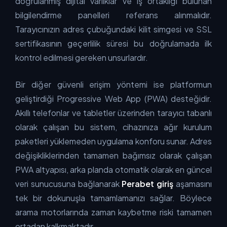
doğrulanmış dijital varlıklar ve iş ortaklığı bulunan
bilgilendirme panelleri referans alınmalıdır.
Tarayıcınızın adres çubuğundaki kilit simgesi ve SSL
sertifikasının geçerlilik süresi bu doğrulamada ilk
kontrol edilmesi gereken unsurlardır.
Bir diğer güvenli erişim yöntemi ise platformun
geliştirdiği Progressive Web App (PWA) desteğidir.
Akıllı telefonlar ve tabletler üzerinden tarayıcı tabanlı
olarak çalışan bu sistem, cihazınıza ağır kurulum
paketleri yüklemeden uygulama konforu sunar. Adres
değişikliklerinden tamamen bağımsız olarak çalışan
PWA altyapısı, arka planda otomatik olarak en güncel
veri sunucusuna bağlanarak
Perabet giriş
aşamasını
tek bir dokunuşla tamamlamanızı sağlar. Böylece
arama motorlarında zaman kaybetme riski tamamen
ortadan kalkmaktadır.