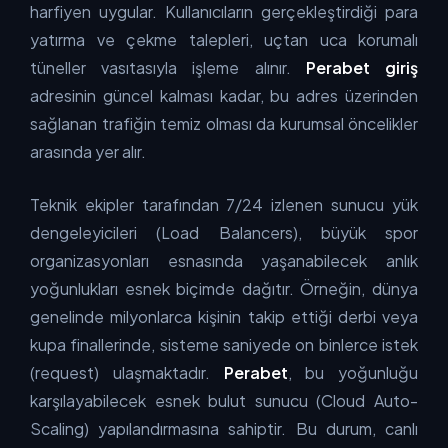
harfiyen uygular. Kullanıcıların gerçekleştirdiği para
yatırma ve çekme talepleri, uçtan uca korumalı
tüneller vasıtasıyla işleme alınır.
Perabet giriş
adresinin güncel kalması kadar, bu adres üzerinden
sağlanan trafiğin temiz olması da kurumsal öncelikler
arasında yer alır.
Teknik ekipler tarafından 7/24 izlenen sunucu yük
dengeleyicileri (Load Balancers), büyük spor
organizasyonları esnasında yaşanabilecek anlık
yoğunlukları esnek biçimde dağıtır. Örneğin, dünya
genelinde milyonlarca kişinin takip ettiği derbi veya
kupa finallerinde, sisteme saniyede on binlerce istek
(request) ulaşmaktadır.
Perabet
, bu yoğunluğu
karşılayabilecek esnek bulut sunucu (Cloud Auto-
Scaling) yapılandırmasına sahiptir. Bu durum, canlı