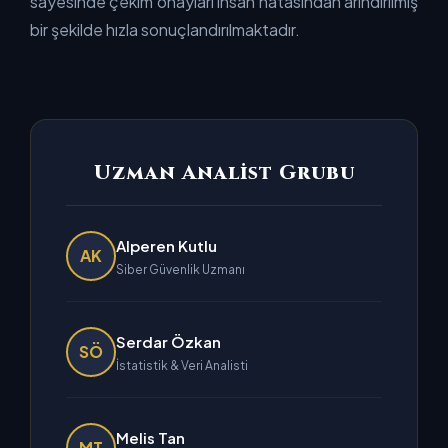
sayesinde çekim onayları insan hatasından arındırılmış
bir şekilde hızla sonuçlandırılmaktadır.
Uzman Analist Grubu
Alperen Kutlu
AK
Siber Güvenlik Uzmanı
Serdar Özkan
SÖ
İstatistik & Veri Analisti
Melis Tan
MT