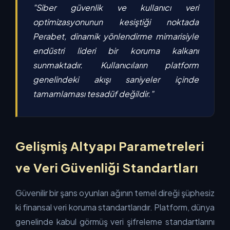
"Siber güvenlik ve kullanıcı veri
optimizasyonunun kesiştiği noktada
Perabet, dinamik yönlendirme mimarisiyle
endüstri lideri bir koruma kalkanı
sunmaktadır. Kullanıcıların platform
genelindeki akışı saniyeler içinde
tamamlaması tesadüf değildir."
Gelişmiş Altyapı Parametreleri
ve Veri Güvenliği Standartları
Güvenilir bir şans oyunları ağının temel direği şüphesiz
ki finansal veri koruma standartlarıdır. Platform, dünya
genelinde kabul görmüş veri şifreleme standartlarını