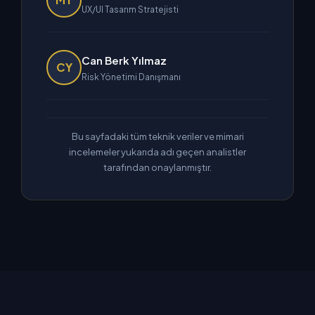
UX/UI Tasarım Stratejisti
Can Berk Yılmaz
CY
Risk Yönetimi Danışmanı
Bu sayfadaki tüm teknik veriler ve mimari
incelemeler yukarıda adı geçen analistler
tarafından onaylanmıştır.