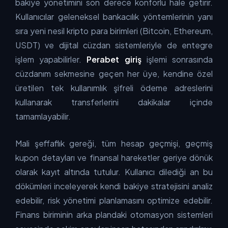
bakiye yönetimini son derece konforlu hale getirir.
Kullanıcılar geleneksel bankacılık yöntemlerinin yanı
sıra yeni nesil kripto para birimleri (Bitcoin, Ethereum,
USDT) ve dijital cüzdan sistemleriyle de entegre
işlem yapabilirler.
Perabet giriş
işlemi sonrasında
cüzdanım sekmesine geçen her üye, kendine özel
üretilen tek kullanımlık şifreli ödeme adreslerini
kullanarak transferlerini dakikalar içinde
tamamlayabilir.
Mali şeffaflık gereği, tüm hesap geçmişi, geçmiş
kupon detayları ve finansal hareketler geriye dönük
olarak kayıt altında tutulur. Kullanıcı dilediği an bu
dökümleri inceleyerek kendi bakiye stratejisini analiz
edebilir, risk yönetimi planlamasını optimize edebilir.
Finans biriminin arka plandaki otomasyon sistemleri