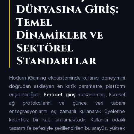
Dünyasına Giriş:
Temel
Dinamikler ve
Sektörel
Standartlar
Modern iGaming ekosisteminde kullanıcı deneyimini
doğrudan etkileyen en kritik parametre, platform
erişilebilirliğidir.
Perabet giriş
mekanizması, küresel
ağ protokollerini ve güncel veri tabanı
entegrasyonlarını eş zamanlı kullanarak üyelerine
kesintisiz bir kapı aralamaktadır. Kullanıcı odaklı
tasarım felsefesiyle şekillendirilen bu arayüz, yüksek