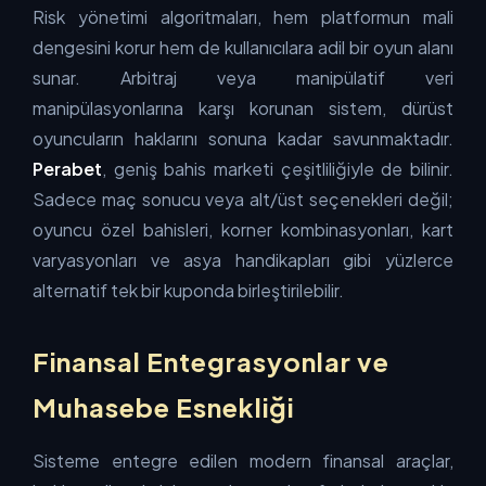
Risk yönetimi algoritmaları, hem platformun mali
dengesini korur hem de kullanıcılara adil bir oyun alanı
sunar. Arbitraj veya manipülatif veri
manipülasyonlarına karşı korunan sistem, dürüst
oyuncuların haklarını sonuna kadar savunmaktadır.
Perabet
, geniş bahis marketi çeşitliliğiyle de bilinir.
Sadece maç sonucu veya alt/üst seçenekleri değil;
oyuncu özel bahisleri, korner kombinasyonları, kart
varyasyonları ve asya handikapları gibi yüzlerce
alternatif tek bir kuponda birleştirilebilir.
Finansal Entegrasyonlar ve
Muhasebe Esnekliği
Sisteme entegre edilen modern finansal araçlar,