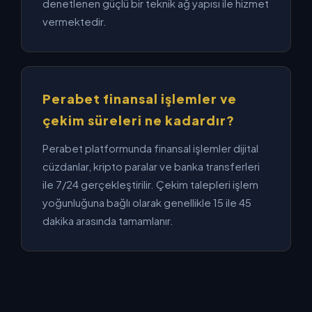
denetlenen güçlü bir teknik ağ yapısı ile hizmet
vermektedir.
Perabet finansal işlemler ve
çekim süreleri ne kadardır?
Perabet platformunda finansal işlemler dijital
cüzdanlar, kripto paralar ve banka transferleri
ile 7/24 gerçekleştirilir. Çekim talepleri işlem
yoğunluğuna bağlı olarak genellikle 15 ile 45
dakika arasında tamamlanır.