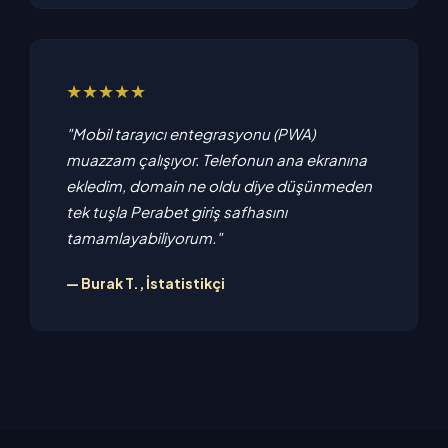
★★★★★
"Mobil tarayıcı entegrasyonu (PWA)
muazzam çalışıyor. Telefonun ana ekranına
ekledim, domain ne oldu diye düşünmeden
tek tuşla Perabet giriş safhasını
tamamlayabiliyorum."
— Burak T., İstatistikçi