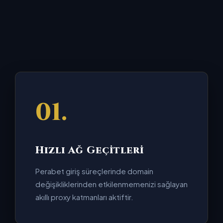
01.
Hızlı Ağ Geçitleri
Perabet giriş süreçlerinde domain
değişikliklerinden etkilenmemenizi sağlayan
akıllı proxy katmanları aktiftir.