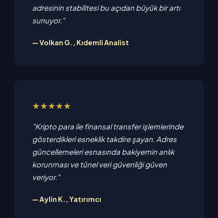
adresinin stabilitesi bu açıdan büyük bir artı
sunuyor."
— Volkan G., Kıdemli Analist
★★★★★
"Kripto para ile finansal transfer işlemlerinde
gösterdikleri esneklik takdire şayan. Adres
güncellemeleri esnasında bakiyemin anlık
korunması ve tünel veri güvenliği güven
veriyor."
— Aylin K., Yatırımcı