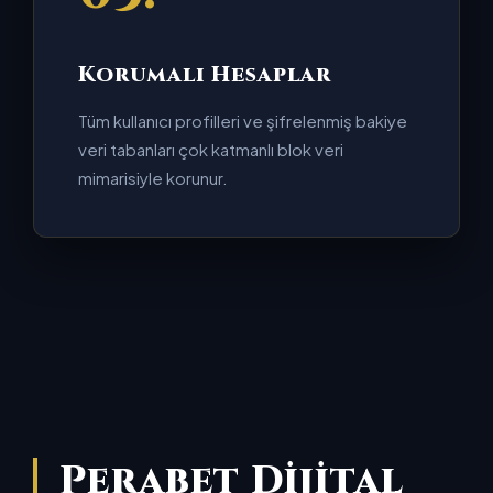
Korumalı Hesaplar
Tüm kullanıcı profilleri ve şifrelenmiş bakiye
veri tabanları çok katmanlı blok veri
mimarisiyle korunur.
Perabet Dijital