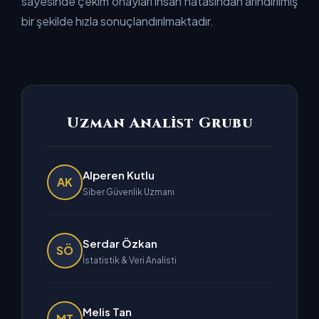
sayesinde çekim onayları insan hatasından arındırılmış
bir şekilde hızla sonuçlandırılmaktadır.
Uzman Analist Grubu
Alperen Kutlu
AK
Siber Güvenlik Uzmanı
Serdar Özkan
SÖ
İstatistik & Veri Analisti
Melis Tan
MT