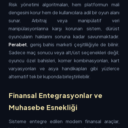
Risk yönetimi algoritmaları, hem platformun mali
dengesini korur hem de kullanıcılara adil bir oyun alanı
sunar. Arbitraj veya manipülatif veri
manipülasyonlarına karşı korunan sistem, dürüst
oyuncuların haklarını sonuna kadar savunmaktadır.
Perabet
, geniş bahis marketi çeşitliliğiyle de bilinir.
Sadece maç sonucu veya alt/üst seçenekleri değil;
oyuncu özel bahisleri, korner kombinasyonları, kart
varyasyonları ve asya handikapları gibi yüzlerce
alternatif tek bir kuponda birleştirilebilir.
Finansal Entegrasyonlar ve
Muhasebe Esnekliği
Sisteme entegre edilen modern finansal araçlar,