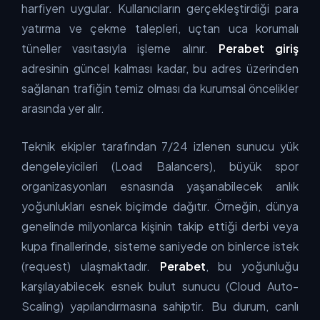
harfiyen uygular. Kullanıcıların gerçekleştirdiği para
yatırma ve çekme talepleri, uçtan uca korumalı
tüneller vasıtasıyla işleme alınır.
Perabet giriş
adresinin güncel kalması kadar, bu adres üzerinden
sağlanan trafiğin temiz olması da kurumsal öncelikler
arasında yer alır.
Teknik ekipler tarafından 7/24 izlenen sunucu yük
dengeleyicileri (Load Balancers), büyük spor
organizasyonları esnasında yaşanabilecek anlık
yoğunlukları esnek biçimde dağıtır. Örneğin, dünya
genelinde milyonlarca kişinin takip ettiği derbi veya
kupa finallerinde, sisteme saniyede on binlerce istek
(request) ulaşmaktadır.
Perabet
, bu yoğunluğu
karşılayabilecek esnek bulut sunucu (Cloud Auto-
Scaling) yapılandırmasına sahiptir. Bu durum, canlı