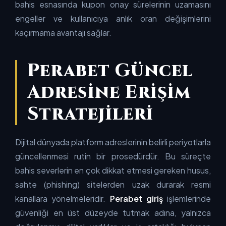
bahis esnasında kupon onay sürelerinin uzamasını
engeller ve kullanıcıya anlık oran değişimlerini
kaçırmama avantajı sağlar.
Perabet Güncel
Adresine Erişim
Stratejileri
Dijital dünyada platform adreslerinin belirli periyotlarla
güncellenmesi rutin bir prosedürdür. Bu süreçte
bahis severlerin en çok dikkat etmesi gereken husus,
sahte (phishing) sitelerden uzak durarak resmi
kanallara yönelmeleridir.
Perabet giriş
işlemlerinde
güvenliği en üst düzeyde tutmak adına, yalnızca