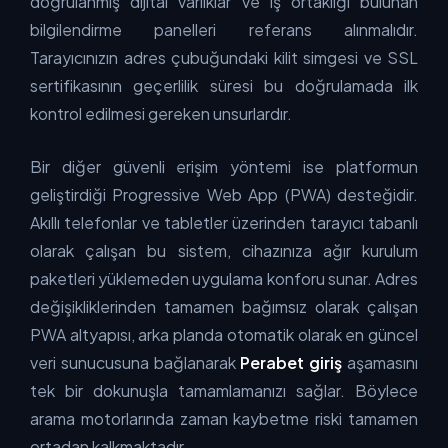
doğrulanmış dijital varlıklar ve iş ortaklığı bulunan
bilgilendirme panelleri referans alınmalıdır.
Tarayıcınızın adres çubuğundaki kilit simgesi ve SSL
sertifikasının geçerlilik süresi bu doğrulamada ilk
kontrol edilmesi gereken unsurlardır.
Bir diğer güvenli erişim yöntemi ise platformun
geliştirdiği Progressive Web App (PWA) desteğidir.
Akıllı telefonlar ve tabletler üzerinden tarayıcı tabanlı
olarak çalışan bu sistem, cihazınıza ağır kurulum
paketleri yüklemeden uygulama konforu sunar. Adres
değişikliklerinden tamamen bağımsız olarak çalışan
PWA altyapısı, arka planda otomatik olarak en güncel
veri sunucusuna bağlanarak
Perabet giriş
aşamasını
tek bir dokunuşla tamamlamanızı sağlar. Böylece
arama motorlarında zaman kaybetme riski tamamen
ortadan kalkmaktadır.