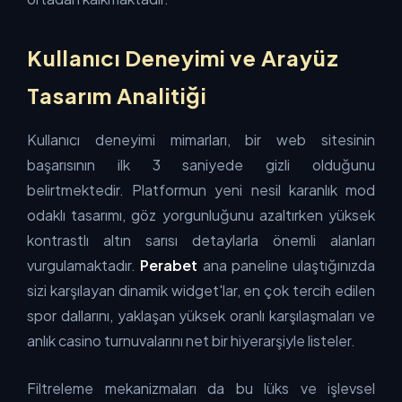
Kullanıcı Deneyimi ve Arayüz
Tasarım Analitiği
Kullanıcı deneyimi mimarları, bir web sitesinin
başarısının ilk 3 saniyede gizli olduğunu
belirtmektedir. Platformun yeni nesil karanlık mod
odaklı tasarımı, göz yorgunluğunu azaltırken yüksek
kontrastlı altın sarısı detaylarla önemli alanları
vurgulamaktadır.
Perabet
ana paneline ulaştığınızda
sizi karşılayan dinamik widget'lar, en çok tercih edilen
spor dallarını, yaklaşan yüksek oranlı karşılaşmaları ve
anlık casino turnuvalarını net bir hiyerarşiyle listeler.
Filtreleme mekanizmaları da bu lüks ve işlevsel