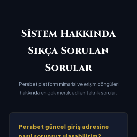
Sistem Hakkında
Sıkça Sorulan
Sorular
Perabet platform mimarisi ve erişim döngüleri
hakkında en çok merak edilen teknik sorular.
Perabet güncel giriş adresine
nasıl sorunsuz ulaşabilirim?