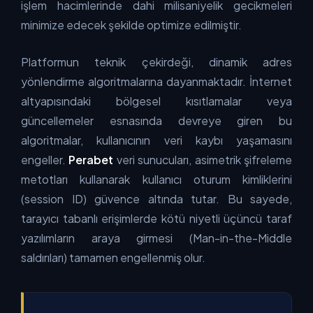
işlem hacimlerinde dahi milisaniyelik gecikmeleri
minimize edecek şekilde optimize edilmiştir.
Platformun teknik çekirdeği, dinamik adres
yönlendirme algoritmalarına dayanmaktadır. İnternet
altyapısındaki bölgesel kısıtlamalar veya
güncellemeler esnasında devreye giren bu
algoritmalar, kullanıcının veri kaybı yaşamasını
engeller.
Perabet
veri sunucuları, asimetrik şifreleme
metotları kullanarak kullanıcı oturum kimliklerini
(session ID) güvence altında tutar. Bu sayede,
tarayıcı tabanlı erişimlerde kötü niyetli üçüncü taraf
yazılımların araya girmesi (Man-in-the-Middle
saldırıları) tamamen engellenmiş olur.