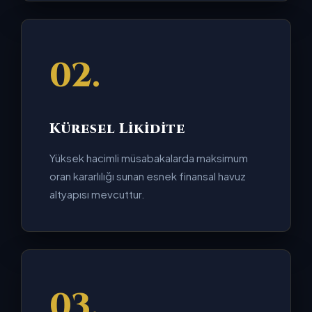
02.
Küresel Likidite
Yüksek hacimli müsabakalarda maksimum
oran kararlılığı sunan esnek finansal havuz
altyapısı mevcuttur.
03.