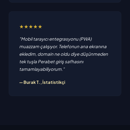
★★★★★
"Mobil tarayıcı entegrasyonu (PWA)
muazzam çalışıyor. Telefonun ana ekranına
ekledim, domain ne oldu diye düşünmeden
tek tuşla Perabet giriş safhasını
tamamlayabiliyorum."
— Burak T., İstatistikçi