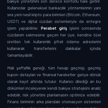
bakiye yönetimini son derece konforlu hale getirir.
Kullanıcılar geleneksel bankacılık yöntemlerinin yanı
sıra yeni nesil kripto para birimleri (Bitcoin, Ethereum,
USDT) ve dijital cüzdan sistemleriyle de entegre
işlem yapabilirler.
Perabet giriş
işlemi sonrasında
cüzdanım sekmesine geçen her üye, kendine özel
üretilen tek kullanımlık şifreli ödeme adreslerini
kullanarak transferlerini dakikalar içinde
tamamlayabilir.
Mali şeffaflık gereği, tüm hesap geçmişi, geçmiş
kupon detayları ve finansal hareketler geriye dönük
olarak kayıt altında tutulur. Kullanıcı dilediği an bu
dökümleri inceleyerek kendi bakiye stratejisini analiz
edebilir, risk yönetimi planlamasını optimize edebilir.
Finans biriminin arka plandaki otomasyon sistemleri