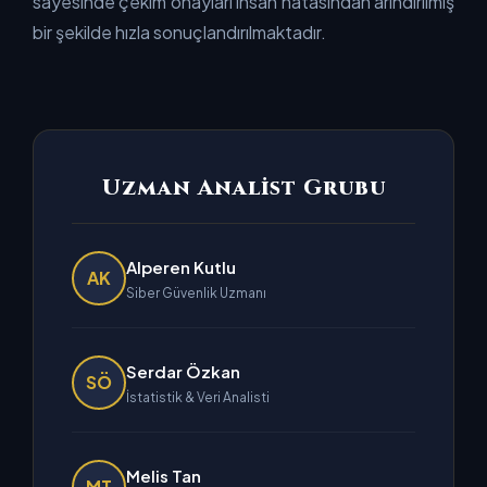
sayesinde çekim onayları insan hatasından arındırılmış
bir şekilde hızla sonuçlandırılmaktadır.
Uzman Analist Grubu
Alperen Kutlu
AK
Siber Güvenlik Uzmanı
Serdar Özkan
SÖ
İstatistik & Veri Analisti
Melis Tan
MT