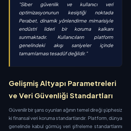
"Siber güvenlik ve kullanıcı veri
optimizasyonunun kesiştiği noktada
Perabet, dinamik yönlendirme mimarisiyle
endüstri lideri bir koruma kalkanı
sunmaktadır. Kullanıcıların platform
genelindeki akışı saniyeler içinde
tamamlaması tesadüf değildir."
Gelişmiş Altyapı Parametreleri
ve Veri Güvenliği Standartları
Güvenilir bir şans oyunları ağının temel direği şüphesiz
ki finansal veri koruma standartlarıdır. Platform, dünya
genelinde kabul görmüş veri şifreleme standartlarını