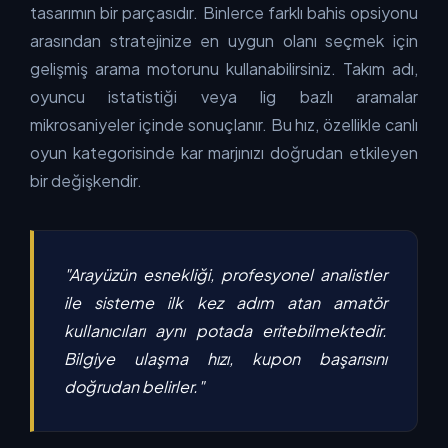
tasarımın bir parçasıdır. Binlerce farklı bahis opsiyonu
arasından stratejinize en uygun olanı seçmek için
gelişmiş arama motorunu kullanabilirsiniz. Takım adı,
oyuncu istatistiği veya lig bazlı aramalar
mikrosaniyeler içinde sonuçlanır. Bu hız, özellikle canlı
oyun kategorisinde kar marjınızı doğrudan etkileyen
bir değişkendir.
"Arayüzün esnekliği, profesyonel analistler
ile sisteme ilk kez adım atan amatör
kullanıcıları aynı potada eritebilmektedir.
Bilgiye ulaşma hızı, kupon başarısını
doğrudan belirler."