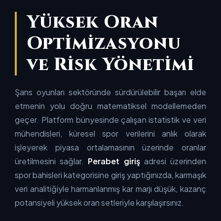
Yüksek Oran
Optimizasyonu
ve Risk Yönetimi
Şans oyunları sektöründe sürdürülebilir başarı elde
etmenin yolu doğru matematiksel modellemeden
geçer. Platform bünyesinde çalışan istatistik ve veri
mühendisleri, küresel spor verilerini anlık olarak
işleyerek piyasa ortalamasının üzerinde oranlar
üretilmesini sağlar.
Perabet giriş
adresi üzerinden
spor bahisleri kategorisine giriş yaptığınızda, karmaşık
veri analitiğiyle harmanlanmış kar marjı düşük, kazanç
potansiyeli yüksek oran setleriyle karşılaşırsınız.