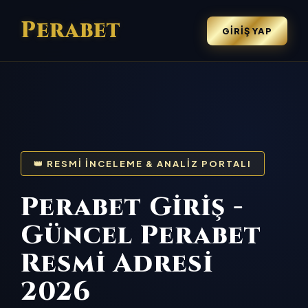
Perabet
GIRIŞ YAP
👑 RESMI İNCELEME & ANALIZ PORTALI
Perabet Giriş -
Güncel Perabet
Resmi Adresi
2026