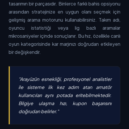
tasarımın bir parçasıdır. Binlerce farklı bahis opsiyonu
arasından stratejinize en uygun olanı seçmek için
gelişmiş arama motorunu kullanabilirsiniz. Takım adı,
oyuncu istatistiği veya lig bazlı aramalar
mikrosaniyeler içinde sonuçlanır. Bu hız, özellikle canlı
oyun kategorisinde kar marjınızı doğrudan etkileyen
bir değişkendir.
"Arayüzün esnekliği, profesyonel analistler
ile sisteme ilk kez adım atan amatör
kullanıcıları aynı potada eritebilmektedir.
Bilgiye ulaşma hızı, kupon başarısını
doğrudan belirler."