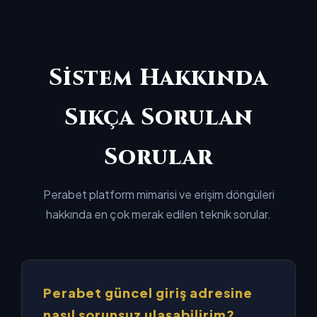
Sistem Hakkında
Sıkça Sorulan
Sorular
Perabet platform mimarisi ve erişim döngüleri
hakkında en çok merak edilen teknik sorular.
Perabet güncel giriş adresine
nasıl sorunsuz ulaşabilirim?