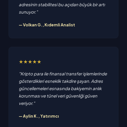
adresinin stabilitesi bu açıdan büyük bir artı
sunuyor."
— Volkan G., Kıdemli Analist
★★★★★
"Kripto para ile finansal transfer işlemlerinde
gösterdikleri esneklik takdire şayan. Adres
güncellemeleri esnasında bakiyemin anlık
korunması ve tünel veri güvenliği güven
veriyor."
— Aylin K., Yatırımcı