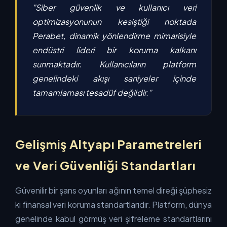
"Siber güvenlik ve kullanıcı veri
optimizasyonunun kesiştiği noktada
Perabet, dinamik yönlendirme mimarisiyle
endüstri lideri bir koruma kalkanı
sunmaktadır. Kullanıcıların platform
genelindeki akışı saniyeler içinde
tamamlaması tesadüf değildir."
Gelişmiş Altyapı Parametreleri
ve Veri Güvenliği Standartları
Güvenilir bir şans oyunları ağının temel direği şüphesiz
ki finansal veri koruma standartlarıdır. Platform, dünya
genelinde kabul görmüş veri şifreleme standartlarını