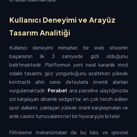
Kullanıcı Deneyimi ve Arayüz
Tasarım Analitiği
Kullanıcı deneyimi mimarları, bir web sitesinin
başarısının ilk 3 saniyede gizli olduğunu
belirtmektedir. Platformun yeni nesil karanlık mod
odaklı tasarımı, göz yorgunluğunu azaltırken yüksek
kontrastlı altın sarısı detaylarla önemli alanları
vurgulamaktadır.
Perabet
ana paneline ulaştığınızda
sizi karşılayan dinamik widget'lar, en çok tercih edilen
spor dallarını, yaklaşan yüksek oranlı karşılaşmaları ve
anlık casino turnuvalarını net bir hiyerarşiyle listeler.
Filtreleme mekanizmaları da bu lüks ve işlevsel