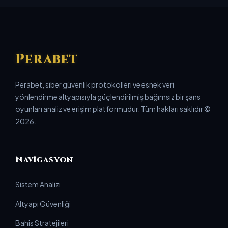
Perabet
Perabet, siber güvenlik protokolleri ve esnek veri
yönlendirme altyapısıyla güçlendirilmiş bağımsız bir şans
oyunları analiz ve erişim platformudur. Tüm hakları saklıdır ©
2026.
Navigasyon
Sistem Analizi
Altyapı Güvenliği
Bahis Stratejileri