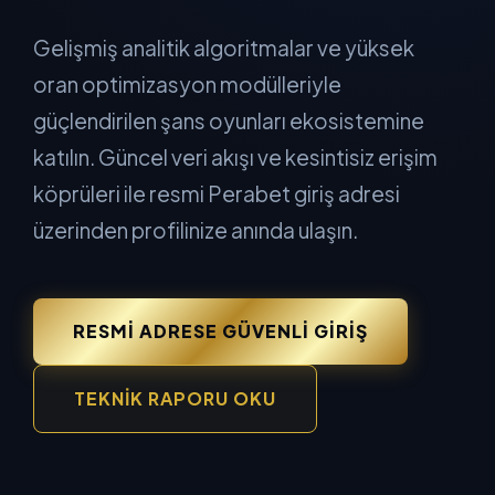
Gelişmiş analitik algoritmalar ve yüksek
oran optimizasyon modülleriyle
güçlendirilen şans oyunları ekosistemine
katılın. Güncel veri akışı ve kesintisiz erişim
köprüleri ile resmi Perabet giriş adresi
üzerinden profilinize anında ulaşın.
RESMI ADRESE GÜVENLI GIRIŞ
TEKNIK RAPORU OKU