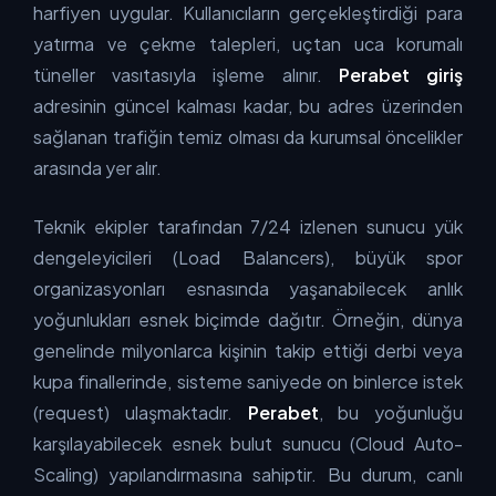
harfiyen uygular. Kullanıcıların gerçekleştirdiği para
yatırma ve çekme talepleri, uçtan uca korumalı
tüneller vasıtasıyla işleme alınır.
Perabet giriş
adresinin güncel kalması kadar, bu adres üzerinden
sağlanan trafiğin temiz olması da kurumsal öncelikler
arasında yer alır.
Teknik ekipler tarafından 7/24 izlenen sunucu yük
dengeleyicileri (Load Balancers), büyük spor
organizasyonları esnasında yaşanabilecek anlık
yoğunlukları esnek biçimde dağıtır. Örneğin, dünya
genelinde milyonlarca kişinin takip ettiği derbi veya
kupa finallerinde, sisteme saniyede on binlerce istek
(request) ulaşmaktadır.
Perabet
, bu yoğunluğu
karşılayabilecek esnek bulut sunucu (Cloud Auto-
Scaling) yapılandırmasına sahiptir. Bu durum, canlı