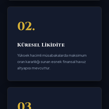
02.
Küresel Likidite
Yüksek hacimli müsabakalarda maksimum
oran kararlılığı sunan esnek finansal havuz
altyapısı mevcuttur.
03.