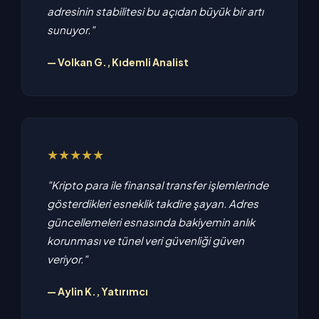
adresinin stabilitesi bu açıdan büyük bir artı
sunuyor."
— Volkan G., Kıdemli Analist
★★★★★
"Kripto para ile finansal transfer işlemlerinde
gösterdikleri esneklik takdire şayan. Adres
güncellemeleri esnasında bakiyemin anlık
korunması ve tünel veri güvenliği güven
veriyor."
— Aylin K., Yatırımcı