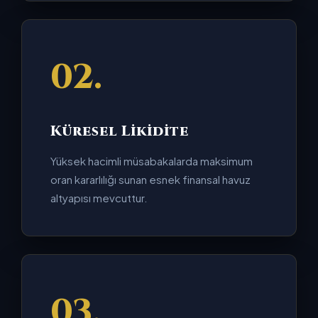
02.
Küresel Likidite
Yüksek hacimli müsabakalarda maksimum
oran kararlılığı sunan esnek finansal havuz
altyapısı mevcuttur.
03.