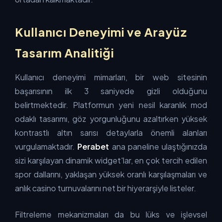
Kullanıcı Deneyimi ve Arayüz
Tasarım Analitiği
Kullanıcı deneyimi mimarları, bir web sitesinin
başarısının ilk 3 saniyede gizli olduğunu
belirtmektedir. Platformun yeni nesil karanlık mod
odaklı tasarımı, göz yorgunluğunu azaltırken yüksek
kontrastlı altın sarısı detaylarla önemli alanları
vurgulamaktadır.
Perabet
ana paneline ulaştığınızda
sizi karşılayan dinamik widget'lar, en çok tercih edilen
spor dallarını, yaklaşan yüksek oranlı karşılaşmaları ve
anlık casino turnuvalarını net bir hiyerarşiyle listeler.
Filtreleme mekanizmaları da bu lüks ve işlevsel