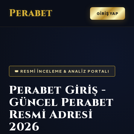
Perabet
GIRIŞ YAP
👑 RESMI İNCELEME & ANALIZ PORTALI
Perabet Giriş -
Güncel Perabet
Resmi Adresi
2026