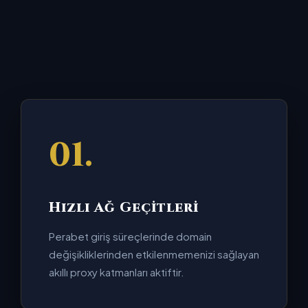
01.
Hızlı Ağ Geçitleri
Perabet giriş süreçlerinde domain
değişikliklerinden etkilenmemenizi sağlayan
akıllı proxy katmanları aktiftir.