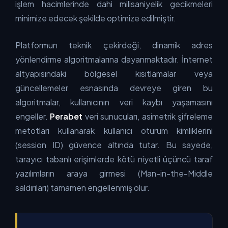
işlem hacimlerinde dahi milisaniyelik gecikmeleri
minimize edecek şekilde optimize edilmiştir.
Platformun teknik çekirdeği, dinamik adres
yönlendirme algoritmalarına dayanmaktadır. İnternet
altyapısındaki bölgesel kısıtlamalar veya
güncellemeler esnasında devreye giren bu
algoritmalar, kullanıcının veri kaybı yaşamasını
engeller.
Perabet
veri sunucuları, asimetrik şifreleme
metotları kullanarak kullanıcı oturum kimliklerini
(session ID) güvence altında tutar. Bu sayede,
tarayıcı tabanlı erişimlerde kötü niyetli üçüncü taraf
yazılımların araya girmesi (Man-in-the-Middle
saldırıları) tamamen engellenmiş olur.