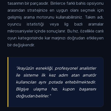
tasarımın bir parçasıdır. Binlerce farklı bahis opsiyonu
arasından stratejinize en uygun olanı seçmek için
gelişmiş arama motorunu kullanabilirsiniz. Takım adı,
oyuncu istatistiği veya lig bazlı aramalar
mikrosaniyeler içinde sonuçlanır. Bu hız, özellikle canlı
oyun kategorisinde kar marjınızı doğrudan etkileyen
bir değişkendir.
"Arayüzün esnekliği, profesyonel analistler
ile sisteme ilk kez adım atan amatör
kullanıcıları aynı potada eritebilmektedir.
Bilgiye ulaşma hızı, kupon başarısını
doğrudan belirler."