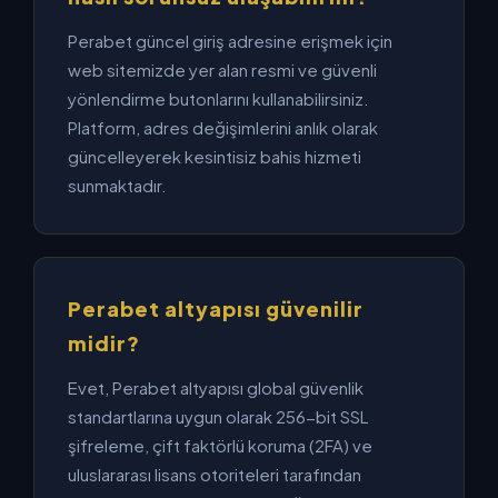
Perabet güncel giriş adresine erişmek için
web sitemizde yer alan resmi ve güvenli
yönlendirme butonlarını kullanabilirsiniz.
Platform, adres değişimlerini anlık olarak
güncelleyerek kesintisiz bahis hizmeti
sunmaktadır.
Perabet altyapısı güvenilir
midir?
Evet, Perabet altyapısı global güvenlik
standartlarına uygun olarak 256-bit SSL
şifreleme, çift faktörlü koruma (2FA) ve
uluslararası lisans otoriteleri tarafından