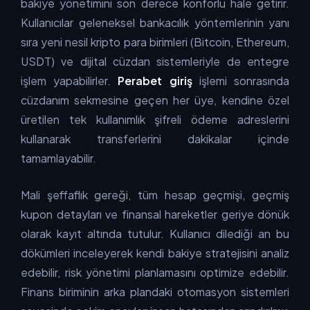
bakiye yönetimini son derece konforlu hale getirir.
Kullanıcılar geleneksel bankacılık yöntemlerinin yanı
sıra yeni nesil kripto para birimleri (Bitcoin, Ethereum,
USDT) ve dijital cüzdan sistemleriyle de entegre
işlem yapabilirler.
Perabet giriş
işlemi sonrasında
cüzdanım sekmesine geçen her üye, kendine özel
üretilen tek kullanımlık şifreli ödeme adreslerini
kullanarak transferlerini dakikalar içinde
tamamlayabilir.
Mali şeffaflık gereği, tüm hesap geçmişi, geçmiş
kupon detayları ve finansal hareketler geriye dönük
olarak kayıt altında tutulur. Kullanıcı dilediği an bu
dökümleri inceleyerek kendi bakiye stratejisini analiz
edebilir, risk yönetimi planlamasını optimize edebilir.
Finans biriminin arka plandaki otomasyon sistemleri