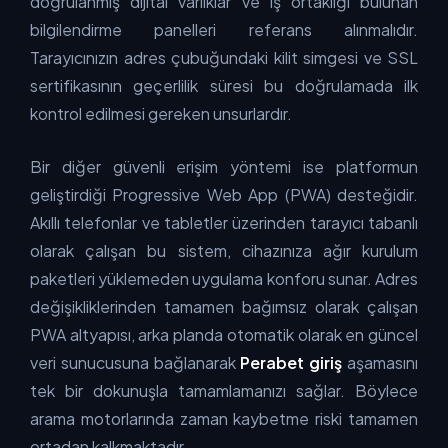
doğrulanmış dijital varlıklar ve iş ortaklığı bulunan
bilgilendirme panelleri referans alınmalıdır.
Tarayıcınızın adres çubuğundaki kilit simgesi ve SSL
sertifikasının geçerlilik süresi bu doğrulamada ilk
kontrol edilmesi gereken unsurlardır.
Bir diğer güvenli erişim yöntemi ise platformun
geliştirdiği Progressive Web App (PWA) desteğidir.
Akıllı telefonlar ve tabletler üzerinden tarayıcı tabanlı
olarak çalışan bu sistem, cihazınıza ağır kurulum
paketleri yüklemeden uygulama konforu sunar. Adres
değişikliklerinden tamamen bağımsız olarak çalışan
PWA altyapısı, arka planda otomatik olarak en güncel
veri sunucusuna bağlanarak
Perabet giriş
aşamasını
tek bir dokunuşla tamamlamanızı sağlar. Böylece
arama motorlarında zaman kaybetme riski tamamen
ortadan kalkmaktadır.