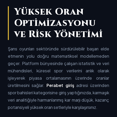
Yüksek Oran
Optimizasyonu
ve Risk Yönetimi
Şans oyunları sektöründe sürdürülebilir başarı elde
etmenin yolu doğru matematiksel modellemeden
geçer. Platform bünyesinde çalışan istatistik ve veri
mühendisleri, küresel spor verilerini anlık olarak
işleyerek piyasa ortalamasının üzerinde oranlar
üretilmesini sağlar.
Perabet giriş
adresi üzerinden
spor bahisleri kategorisine giriş yaptığınızda, karmaşık
veri analitiğiyle harmanlanmış kar marjı düşük, kazanç
potansiyeli yüksek oran setleriyle karşılaşırsınız.