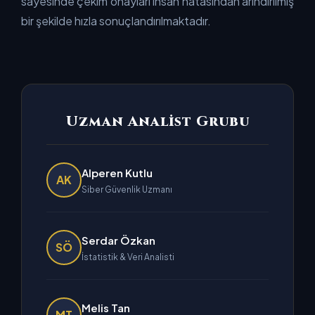
sayesinde çekim onayları insan hatasından arındırılmış
bir şekilde hızla sonuçlandırılmaktadır.
Uzman Analist Grubu
Alperen Kutlu
AK
Siber Güvenlik Uzmanı
Serdar Özkan
SÖ
İstatistik & Veri Analisti
Melis Tan
MT