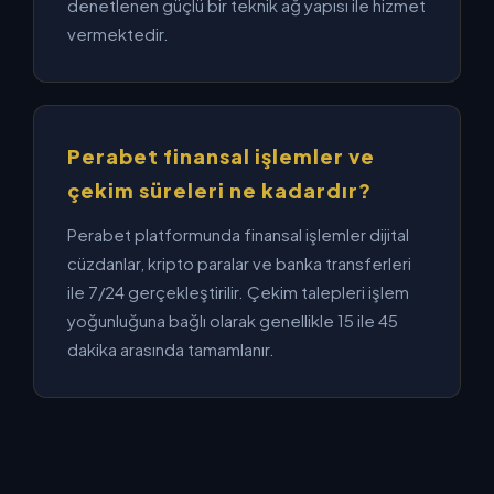
denetlenen güçlü bir teknik ağ yapısı ile hizmet
vermektedir.
Perabet finansal işlemler ve
çekim süreleri ne kadardır?
Perabet platformunda finansal işlemler dijital
cüzdanlar, kripto paralar ve banka transferleri
ile 7/24 gerçekleştirilir. Çekim talepleri işlem
yoğunluğuna bağlı olarak genellikle 15 ile 45
dakika arasında tamamlanır.