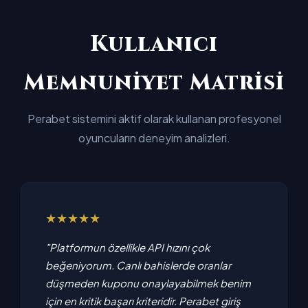
Kullanıcı
Memnuniyet Matrisi
Perabet sistemini aktif olarak kullanan profesyonel
oyuncuların deneyim analizleri.
★★★★★
"Platformun özellikle API hızını çok
beğeniyorum. Canlı bahislerde oranlar
düşmeden kuponu onaylayabilmek benim
için en kritik başarı kriteridir. Perabet giriş