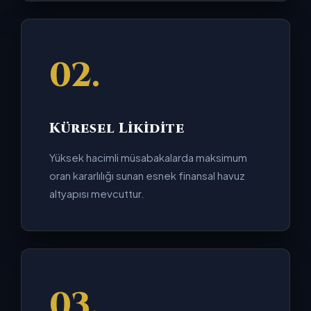
02.
Küresel Likidite
Yüksek hacimli müsabakalarda maksimum
oran kararlılığı sunan esnek finansal havuz
altyapısı mevcuttur.
03.