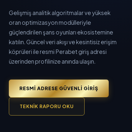
Gelişmiş analitik algoritmalar ve yüksek
oran optimizasyon modülleriyle
güçlendirilen şans oyunları ekosistemine
katılın. Güncel veri akışı ve kesintisiz erişim
köprüleri ile resmi Perabet giriş adresi
üzerinden profilinize anında ulaşın.
RESMI ADRESE GÜVENLI GIRIŞ
TEKNIK RAPORU OKU