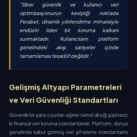
"Siber güvenlik ve kullanıcı veri
optimizasyonunun kesiştiği noktada
Perabet, dinamik yönlendirme mimarisiyle
endüstri lideri bir koruma kalkanı
sunmaktadır. Kullanıcıların platform
genelindeki akışı saniyeler içinde
tamamlaması tesadüf değildir."
Gelişmiş Altyapı Parametreleri
ve Veri Güvenliği Standartları
Güvenilir bir şans oyunları ağının temel direği şüphesiz
ki finansal veri koruma standartlarıdır. Platform, dünya
genelinde kabul görmüş veri şifreleme standartlarını