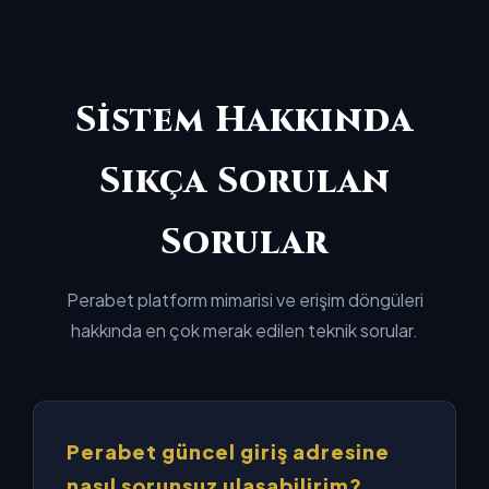
Sistem Hakkında
Sıkça Sorulan
Sorular
Perabet platform mimarisi ve erişim döngüleri
hakkında en çok merak edilen teknik sorular.
Perabet güncel giriş adresine
nasıl sorunsuz ulaşabilirim?