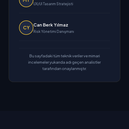
UX/UI Tasarım Stratejisti
Can Berk Yılmaz
CY
Risk Yönetimi Danışmanı
Bu sayfadaki tüm teknik veriler ve mimari
incelemeler yukarıda adı geçen analistler
tarafından onaylanmıştır.