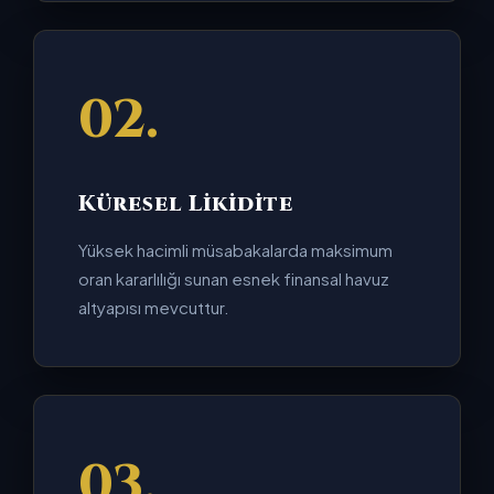
02.
Küresel Likidite
Yüksek hacimli müsabakalarda maksimum
oran kararlılığı sunan esnek finansal havuz
altyapısı mevcuttur.
03.