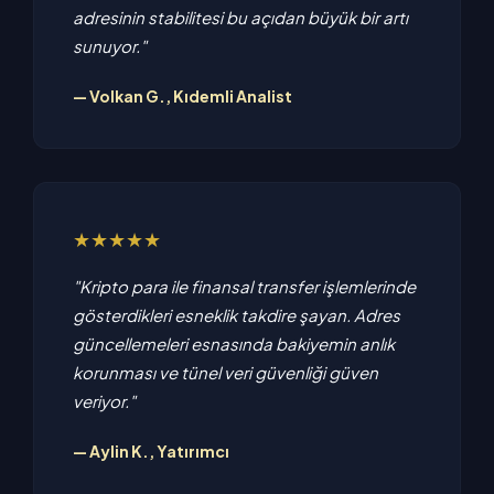
adresinin stabilitesi bu açıdan büyük bir artı
sunuyor."
— Volkan G., Kıdemli Analist
★★★★★
"Kripto para ile finansal transfer işlemlerinde
gösterdikleri esneklik takdire şayan. Adres
güncellemeleri esnasında bakiyemin anlık
korunması ve tünel veri güvenliği güven
veriyor."
— Aylin K., Yatırımcı