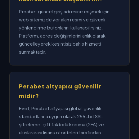
Perabet güncel giriş adresine erişmek için
web sitemizde yer alan resmi ve güvenli
yönlendirme butonlarını kullanabilirsiniz.
Platform, adres değişimlerini anlık olarak
güncelleyerek kesintisiz bahis hizmeti
sunmaktadır.
Perabet altyapısı güvenilir
midir?
Evet, Perabet altyapısı global güvenlik
standartlarına uygun olarak 256-bit SSL
şifreleme, çift faktörlü koruma (2FA) ve
uluslararası lisans otoriteleri tarafından