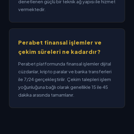
denetlenen güçlü bir teknik ağ yapısı ile hizmet
vermektedir.
Perabet finansal işlemler ve
çekim süreleri ne kadardır?
Perabet platformunda finansal işlemler dijital
cüzdanlar, kripto paralar ve banka transferleri
ile 7/24 gerçekleştirilir. Çekim talepleri işlem
yoğunluğuna bağlı olarak genellikle 15 ile 45
dakika arasında tamamlanır.