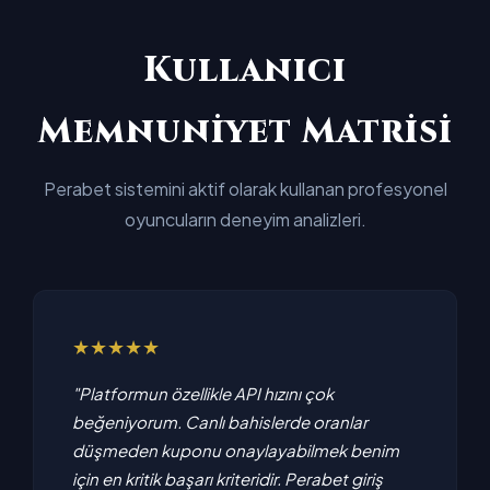
Kullanıcı
Memnuniyet Matrisi
Perabet sistemini aktif olarak kullanan profesyonel
oyuncuların deneyim analizleri.
★★★★★
"Platformun özellikle API hızını çok
beğeniyorum. Canlı bahislerde oranlar
düşmeden kuponu onaylayabilmek benim
için en kritik başarı kriteridir. Perabet giriş