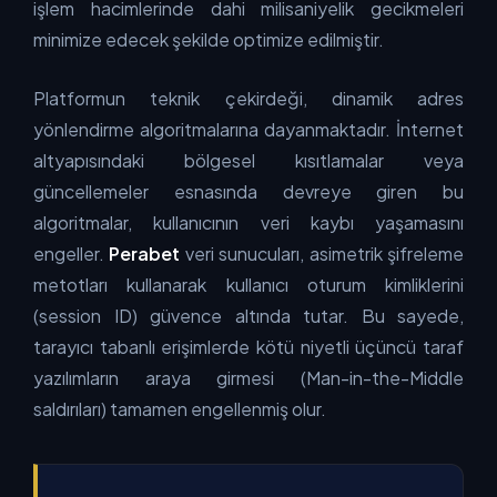
işlem hacimlerinde dahi milisaniyelik gecikmeleri
minimize edecek şekilde optimize edilmiştir.
Platformun teknik çekirdeği, dinamik adres
yönlendirme algoritmalarına dayanmaktadır. İnternet
altyapısındaki bölgesel kısıtlamalar veya
güncellemeler esnasında devreye giren bu
algoritmalar, kullanıcının veri kaybı yaşamasını
engeller.
Perabet
veri sunucuları, asimetrik şifreleme
metotları kullanarak kullanıcı oturum kimliklerini
(session ID) güvence altında tutar. Bu sayede,
tarayıcı tabanlı erişimlerde kötü niyetli üçüncü taraf
yazılımların araya girmesi (Man-in-the-Middle
saldırıları) tamamen engellenmiş olur.