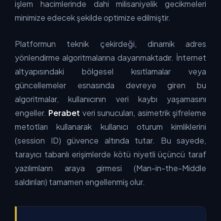
işlem hacimlerinde dahi milisaniyelik gecikmeleri
minimize edecek şekilde optimize edilmiştir.
Platformun teknik çekirdeği, dinamik adres
yönlendirme algoritmalarına dayanmaktadır. İnternet
altyapısındaki bölgesel kısıtlamalar veya
güncellemeler esnasında devreye giren bu
algoritmalar, kullanıcının veri kaybı yaşamasını
engeller.
Perabet
veri sunucuları, asimetrik şifreleme
metotları kullanarak kullanıcı oturum kimliklerini
(session ID) güvence altında tutar. Bu sayede,
tarayıcı tabanlı erişimlerde kötü niyetli üçüncü taraf
yazılımların araya girmesi (Man-in-the-Middle
saldırıları) tamamen engellenmiş olur.