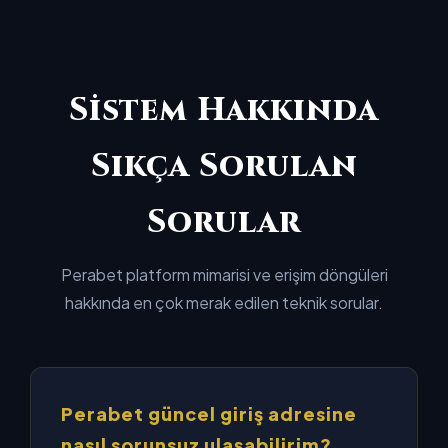
Sistem Hakkında
Sıkça Sorulan
Sorular
Perabet platform mimarisi ve erişim döngüleri
hakkında en çok merak edilen teknik sorular.
Perabet güncel giriş adresine
nasıl sorunsuz ulaşabilirim?