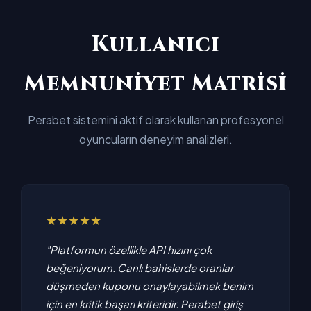
Kullanıcı
Memnuniyet Matrisi
Perabet sistemini aktif olarak kullanan profesyonel
oyuncuların deneyim analizleri.
★★★★★
"Platformun özellikle API hızını çok
beğeniyorum. Canlı bahislerde oranlar
düşmeden kuponu onaylayabilmek benim
için en kritik başarı kriteridir. Perabet giriş