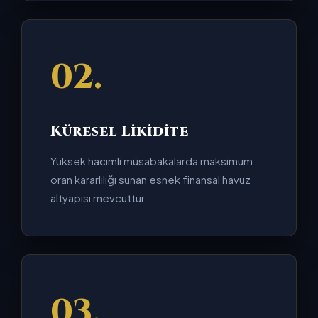
02.
Küresel Likidite
Yüksek hacimli müsabakalarda maksimum
oran kararlılığı sunan esnek finansal havuz
altyapısı mevcuttur.
03.