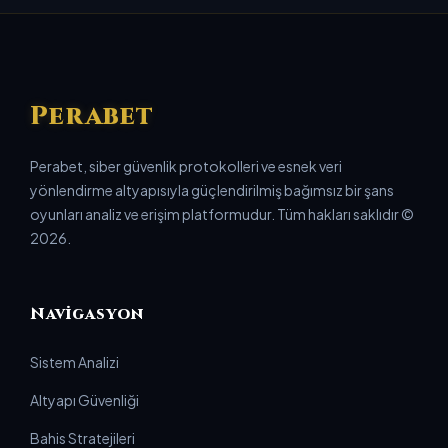
Perabet
Perabet, siber güvenlik protokolleri ve esnek veri
yönlendirme altyapısıyla güçlendirilmiş bağımsız bir şans
oyunları analiz ve erişim platformudur. Tüm hakları saklıdır ©
2026.
Navigasyon
Sistem Analizi
Altyapı Güvenliği
Bahis Stratejileri