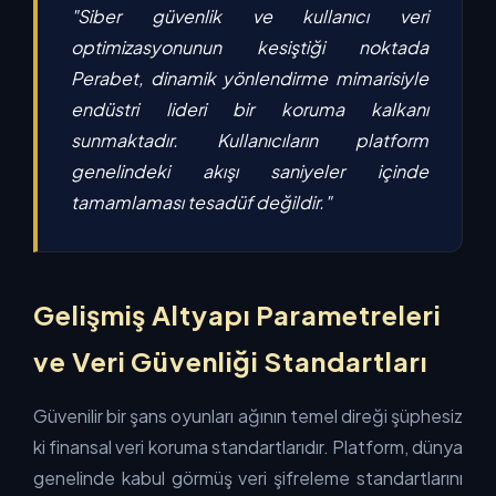
"Siber güvenlik ve kullanıcı veri
optimizasyonunun kesiştiği noktada
Perabet, dinamik yönlendirme mimarisiyle
endüstri lideri bir koruma kalkanı
sunmaktadır. Kullanıcıların platform
genelindeki akışı saniyeler içinde
tamamlaması tesadüf değildir."
Gelişmiş Altyapı Parametreleri
ve Veri Güvenliği Standartları
Güvenilir bir şans oyunları ağının temel direği şüphesiz
ki finansal veri koruma standartlarıdır. Platform, dünya
genelinde kabul görmüş veri şifreleme standartlarını