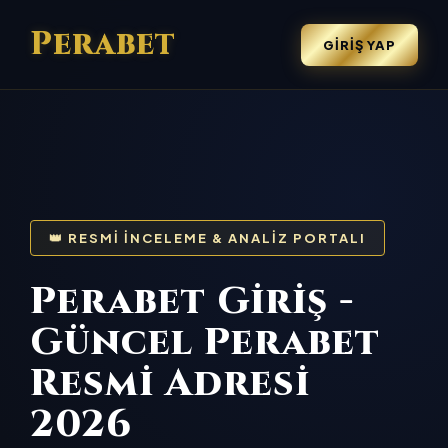
Perabet
GIRIŞ YAP
👑 RESMI İNCELEME & ANALIZ PORTALI
Perabet Giriş -
Güncel Perabet
Resmi Adresi
2026