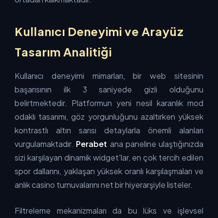
Kullanıcı Deneyimi ve Arayüz
Tasarım Analitiği
Kullanıcı deneyimi mimarları, bir web sitesinin
başarısının ilk 3 saniyede gizli olduğunu
belirtmektedir. Platformun yeni nesil karanlık mod
odaklı tasarımı, göz yorgunluğunu azaltırken yüksek
kontrastlı altın sarısı detaylarla önemli alanları
vurgulamaktadır.
Perabet
ana paneline ulaştığınızda
sizi karşılayan dinamik widget'lar, en çok tercih edilen
spor dallarını, yaklaşan yüksek oranlı karşılaşmaları ve
anlık casino turnuvalarını net bir hiyerarşiyle listeler.
Filtreleme mekanizmaları da bu lüks ve işlevsel