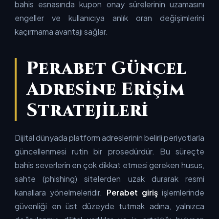
bahis esnasında kupon onay sürelerinin uzamasını
engeller ve kullanıcıya anlık oran değişimlerini
kaçırmama avantajı sağlar.
Perabet Güncel
Adresine Erişim
Stratejileri
Dijital dünyada platform adreslerinin belirli periyotlarla
güncellenmesi rutin bir prosedürdür. Bu süreçte
bahis severlerin en çok dikkat etmesi gereken husus,
sahte (phishing) sitelerden uzak durarak resmi
kanallara yönelmeleridir.
Perabet giriş
işlemlerinde
güvenliği en üst düzeyde tutmak adına, yalnızca