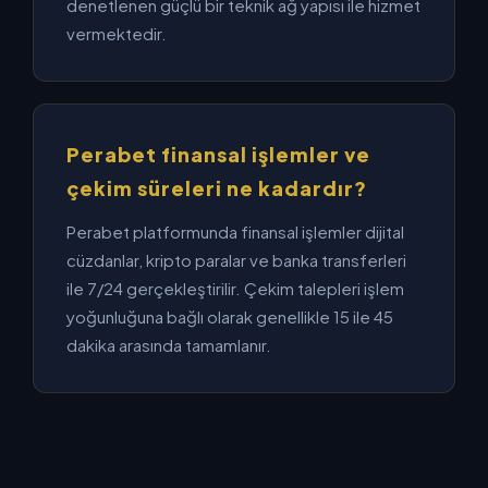
denetlenen güçlü bir teknik ağ yapısı ile hizmet
vermektedir.
Perabet finansal işlemler ve
çekim süreleri ne kadardır?
Perabet platformunda finansal işlemler dijital
cüzdanlar, kripto paralar ve banka transferleri
ile 7/24 gerçekleştirilir. Çekim talepleri işlem
yoğunluğuna bağlı olarak genellikle 15 ile 45
dakika arasında tamamlanır.