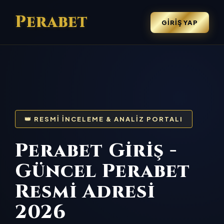
Perabet
GIRIŞ YAP
👑 RESMI İNCELEME & ANALIZ PORTALI
Perabet Giriş -
Güncel Perabet
Resmi Adresi
2026