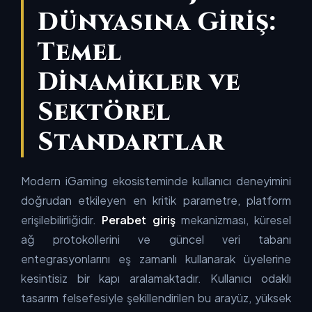
Dünyasına Giriş:
Temel
Dinamikler ve
Sektörel
Standartlar
Modern iGaming ekosisteminde kullanıcı deneyimini
doğrudan etkileyen en kritik parametre, platform
erişilebilirliğidir.
Perabet giriş
mekanizması, küresel
ağ protokollerini ve güncel veri tabanı
entegrasyonlarını eş zamanlı kullanarak üyelerine
kesintisiz bir kapı aralamaktadır. Kullanıcı odaklı
tasarım felsefesiyle şekillendirilen bu arayüz, yüksek