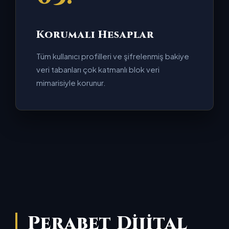
Korumalı Hesaplar
Tüm kullanıcı profilleri ve şifrelenmiş bakiye
veri tabanları çok katmanlı blok veri
mimarisiyle korunur.
Perabet Dijital