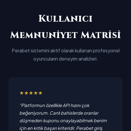
Kullanıcı
Memnuniyet Matrisi
Perabet sistemini aktif olarak kullanan profesyonel
oyuncuların deneyim analizleri.
★★★★★
"Platformun özellikle API hızını çok
beğeniyorum. Canlı bahislerde oranlar
düşmeden kuponu onaylayabilmek benim
için en kritik başarı kriteridir. Perabet giriş