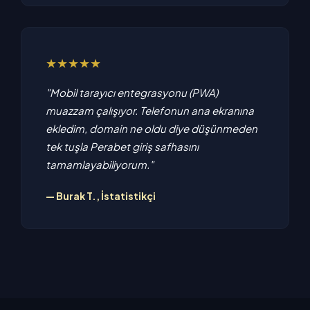
★★★★★
"Mobil tarayıcı entegrasyonu (PWA)
muazzam çalışıyor. Telefonun ana ekranına
ekledim, domain ne oldu diye düşünmeden
tek tuşla Perabet giriş safhasını
tamamlayabiliyorum."
— Burak T., İstatistikçi