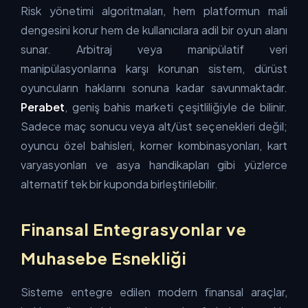
Risk yönetimi algoritmaları, hem platformun mali
dengesini korur hem de kullanıcılara adil bir oyun alanı
sunar. Arbitraj veya manipülatif veri
manipülasyonlarına karşı korunan sistem, dürüst
oyuncuların haklarını sonuna kadar savunmaktadır.
Perabet
, geniş bahis marketi çeşitliliğiyle de bilinir.
Sadece maç sonucu veya alt/üst seçenekleri değil;
oyuncu özel bahisleri, korner kombinasyonları, kart
varyasyonları ve asya handikapları gibi yüzlerce
alternatif tek bir kuponda birleştirilebilir.
Finansal Entegrasyonlar ve
Muhasebe Esnekliği
Sisteme entegre edilen modern finansal araçlar,