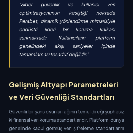
"Siber güvenlik ve kullanıcı veri
optimizasyonunun kesiştiği noktada
Perabet, dinamik yönlendirme mimarisiyle
endüstri lideri bir koruma kalkanı
sunmaktadır. Kullanıcıların platform
genelindeki akışı saniyeler içinde
tamamlaması tesadüf değildir."
Gelişmiş Altyapı Parametreleri
ve Veri Güvenliği Standartları
Güvenilir bir şans oyunları ağının temel direği şüphesiz
ki finansal veri koruma standartlarıdır. Platform, dünya
genelinde kabul görmüş veri şifreleme standartlarını