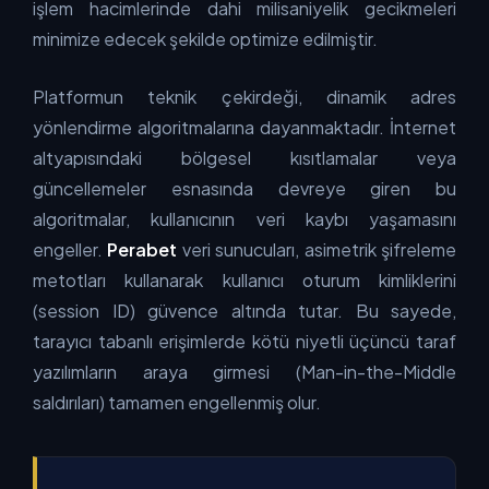
işlem hacimlerinde dahi milisaniyelik gecikmeleri
minimize edecek şekilde optimize edilmiştir.
Platformun teknik çekirdeği, dinamik adres
yönlendirme algoritmalarına dayanmaktadır. İnternet
altyapısındaki bölgesel kısıtlamalar veya
güncellemeler esnasında devreye giren bu
algoritmalar, kullanıcının veri kaybı yaşamasını
engeller.
Perabet
veri sunucuları, asimetrik şifreleme
metotları kullanarak kullanıcı oturum kimliklerini
(session ID) güvence altında tutar. Bu sayede,
tarayıcı tabanlı erişimlerde kötü niyetli üçüncü taraf
yazılımların araya girmesi (Man-in-the-Middle
saldırıları) tamamen engellenmiş olur.