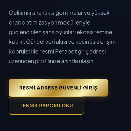
Gelişmiş analitik algoritmalar ve yüksek
oran optimizasyon modülleriyle
güçlendirilen şans oyunları ekosistemine
katılın. Güncel veri akışı ve kesintisiz erişim
köprüleri ile resmi Perabet giriş adresi
üzerinden profilinize anında ulaşın.
RESMI ADRESE GÜVENLI GIRIŞ
TEKNIK RAPORU OKU