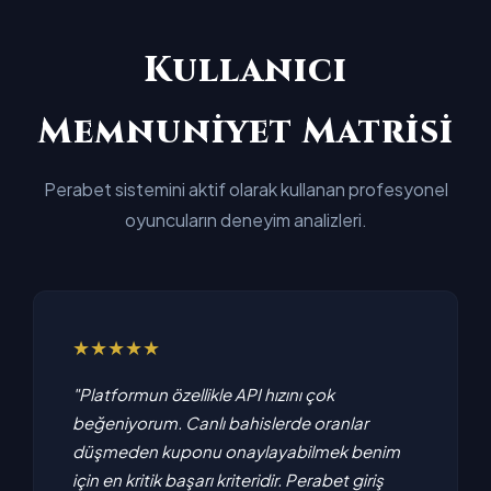
Kullanıcı
Memnuniyet Matrisi
Perabet sistemini aktif olarak kullanan profesyonel
oyuncuların deneyim analizleri.
★★★★★
"Platformun özellikle API hızını çok
beğeniyorum. Canlı bahislerde oranlar
düşmeden kuponu onaylayabilmek benim
için en kritik başarı kriteridir. Perabet giriş