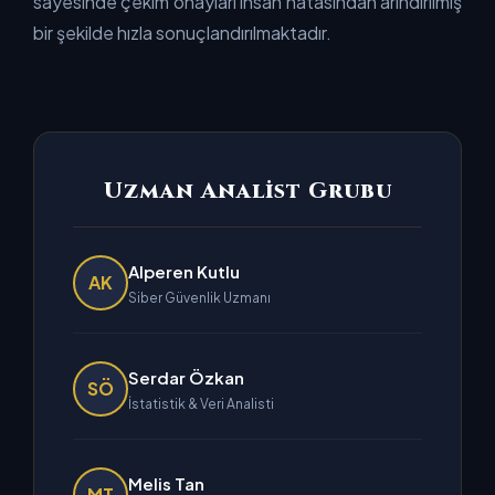
sayesinde çekim onayları insan hatasından arındırılmış
bir şekilde hızla sonuçlandırılmaktadır.
Uzman Analist Grubu
Alperen Kutlu
AK
Siber Güvenlik Uzmanı
Serdar Özkan
SÖ
İstatistik & Veri Analisti
Melis Tan
MT