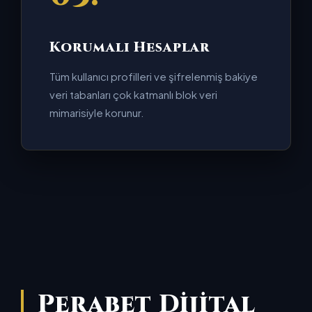
Korumalı Hesaplar
Tüm kullanıcı profilleri ve şifrelenmiş bakiye
veri tabanları çok katmanlı blok veri
mimarisiyle korunur.
Perabet Dijital