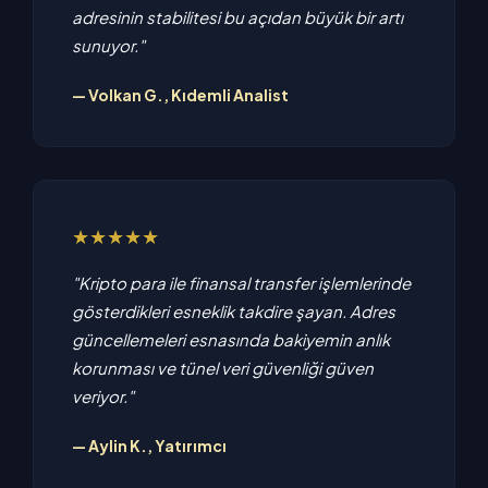
adresinin stabilitesi bu açıdan büyük bir artı
sunuyor."
— Volkan G., Kıdemli Analist
★★★★★
"Kripto para ile finansal transfer işlemlerinde
gösterdikleri esneklik takdire şayan. Adres
güncellemeleri esnasında bakiyemin anlık
korunması ve tünel veri güvenliği güven
veriyor."
— Aylin K., Yatırımcı