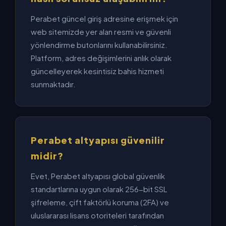
Perabet güncel giriş adresine erişmek için
web sitemizde yer alan resmi ve güvenli
yönlendirme butonlarını kullanabilirsiniz.
Platform, adres değişimlerini anlık olarak
güncelleyerek kesintisiz bahis hizmeti
sunmaktadır.
Perabet altyapısı güvenilir
midir?
Evet, Perabet altyapısı global güvenlik
standartlarına uygun olarak 256-bit SSL
şifreleme, çift faktörlü koruma (2FA) ve
uluslararası lisans otoriteleri tarafından