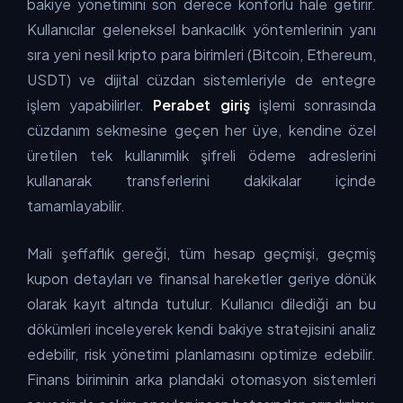
bakiye yönetimini son derece konforlu hale getirir.
Kullanıcılar geleneksel bankacılık yöntemlerinin yanı
sıra yeni nesil kripto para birimleri (Bitcoin, Ethereum,
USDT) ve dijital cüzdan sistemleriyle de entegre
işlem yapabilirler.
Perabet giriş
işlemi sonrasında
cüzdanım sekmesine geçen her üye, kendine özel
üretilen tek kullanımlık şifreli ödeme adreslerini
kullanarak transferlerini dakikalar içinde
tamamlayabilir.
Mali şeffaflık gereği, tüm hesap geçmişi, geçmiş
kupon detayları ve finansal hareketler geriye dönük
olarak kayıt altında tutulur. Kullanıcı dilediği an bu
dökümleri inceleyerek kendi bakiye stratejisini analiz
edebilir, risk yönetimi planlamasını optimize edebilir.
Finans biriminin arka plandaki otomasyon sistemleri