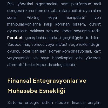
Risk yönetimi algoritmaları, hem platformun mali
dengesini korur hem de kullanıcılara adil bir oyun alanı
sunar. Arbitraj veya manipülatif veri
manipülasyonlarına karşı korunan sistem, dürüst
oyuncuların haklarını sonuna kadar savunmaktadır.
Perabet
, geniş bahis marketi çeşitliliğiyle de bilinir.
Sadece maç sonucu veya alt/üst seçenekleri değil;
oyuncu özel bahisleri, korner kombinasyonları, kart
varyasyonları ve asya handikapları gibi yüzlerce
alternatif tek bir kuponda birleştirilebilir.
Finansal Entegrasyonlar ve
Muhasebe Esnekliği
Sisteme entegre edilen modern finansal araçlar,