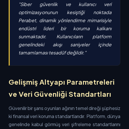
"Siber güvenlik ve kullanıcı veri
optimizasyonunun kesiştiği noktada
Perabet, dinamik yönlendirme mimarisiyle
endüstri lideri bir koruma kalkanı
sunmaktadır. Kullanıcıların platform
genelindeki akışı saniyeler içinde
tamamlaması tesadüf değildir."
Gelişmiş Altyapı Parametreleri
ve Veri Güvenliği Standartları
Güvenilir bir şans oyunları ağının temel direği şüphesiz
ki finansal veri koruma standartlarıdır. Platform, dünya
genelinde kabul görmüş veri şifreleme standartlarını