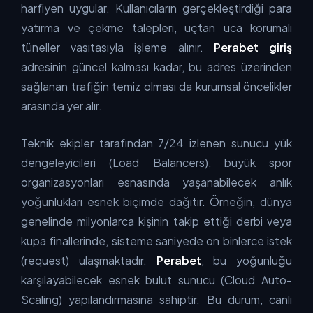
harfiyen uygular. Kullanıcıların gerçekleştirdiği para
yatırma ve çekme talepleri, uçtan uca korumalı
tüneller vasıtasıyla işleme alınır.
Perabet giriş
adresinin güncel kalması kadar, bu adres üzerinden
sağlanan trafiğin temiz olması da kurumsal öncelikler
arasında yer alır.
Teknik ekipler tarafından 7/24 izlenen sunucu yük
dengeleyicileri (Load Balancers), büyük spor
organizasyonları esnasında yaşanabilecek anlık
yoğunlukları esnek biçimde dağıtır. Örneğin, dünya
genelinde milyonlarca kişinin takip ettiği derbi veya
kupa finallerinde, sisteme saniyede on binlerce istek
(request) ulaşmaktadır.
Perabet
, bu yoğunluğu
karşılayabilecek esnek bulut sunucu (Cloud Auto-
Scaling) yapılandırmasına sahiptir. Bu durum, canlı