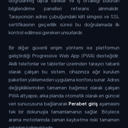
doğrulanmış dijital varlıklar ve iş ortaklığı bulunan
bilgilendirme panelleri referans alınmalıdır.
Tarayıcınızın adres çubuğundaki kilit simgesi ve SSL
sertifikasının geçerlilik süresi bu doğrulamada ilk
kontrol edilmesi gereken unsurlardır.
Bir diğer güvenli erişim yöntemi ise platformun
geliştirdiği Progressive Web App (PWA) desteğidir.
Akıllı telefonlar ve tabletler üzerinden tarayıcı tabanlı
olarak çalışan bu sistem, cihazınıza ağır kurulum
paketleri yüklemeden uygulama konforu sunar. Adres
değişikliklerinden tamamen bağımsız olarak çalışan
PWA altyapısı, arka planda otomatik olarak en güncel
veri sunucusuna bağlanarak
Perabet giriş
aşamasını
tek bir dokunuşla tamamlamanızı sağlar. Böylece
arama motorlarında zaman kaybetme riski tamamen
ortadan kalkmaktadır.