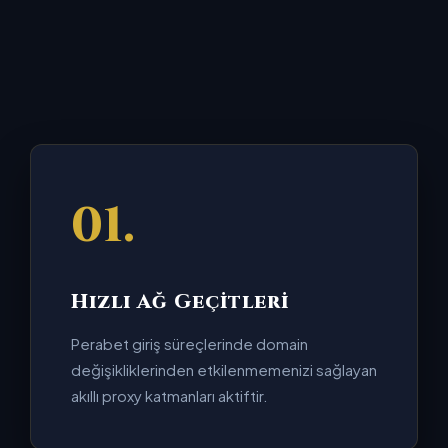
01.
Hızlı Ağ Geçitleri
Perabet giriş süreçlerinde domain
değişikliklerinden etkilenmemenizi sağlayan
akıllı proxy katmanları aktiftir.