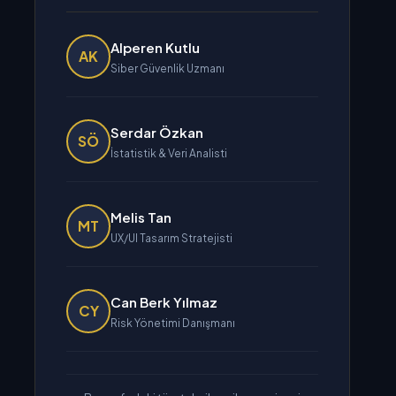
Alperen Kutlu
AK
Siber Güvenlik Uzmanı
Serdar Özkan
SÖ
İstatistik & Veri Analisti
Melis Tan
MT
UX/UI Tasarım Stratejisti
Can Berk Yılmaz
CY
Risk Yönetimi Danışmanı