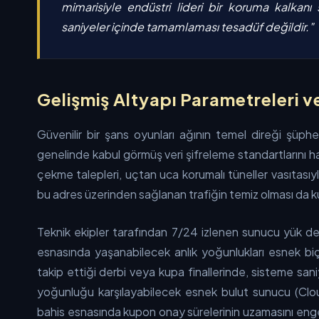
mimarisiyle endüstri lideri bir koruma kalkanı 
saniyeler içinde tamamlaması tesadüf değildir."
Gelişmiş Altyapı Parametreleri ve
Güvenilir bir şans oyunları ağının temel direği şüphe
genelinde kabul görmüş veri şifreleme standartlarını har
çekme talepleri, uçtan uca korumalı tüneller vasıtasıyla
bu adres üzerinden sağlanan trafiğin temiz olması da kur
Teknik ekipler tarafından 7/24 izlenen sunucu yük de
esnasında yaşanabilecek anlık yoğunlukları esnek biç
takip ettiği derbi veya kupa finallerinde, sisteme sa
yoğunluğu karşılayabilecek esnek bulut sunucu (Clou
bahis esnasında kupon onay sürelerinin uzamasını engell