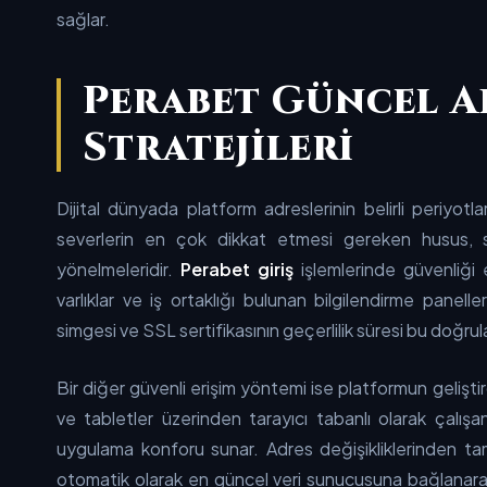
sağlar.
Perabet Güncel A
Stratejileri
Dijital dünyada platform adreslerinin belirli periyot
severlerin en çok dikkat etmesi gereken husus, s
yönelmeleridir.
Perabet giriş
işlemlerinde güvenliği 
varlıklar ve iş ortaklığı bulunan bilgilendirme panelle
simgesi ve SSL sertifikasının geçerlilik süresi bu doğru
Bir diğer güvenli erişim yöntemi ise platformun gelişti
ve tabletler üzerinden tarayıcı tabanlı olarak çalış
uygulama konforu sunar. Adres değişikliklerinden t
otomatik olarak en güncel veri sunucusuna bağlanar