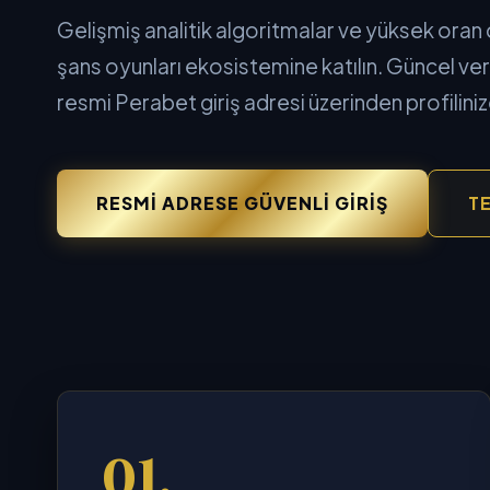
Gelişmiş analitik algoritmalar ve yüksek oran
şans oyunları ekosistemine katılın. Güncel veri 
resmi Perabet giriş adresi üzerinden profiliniz
RESMI ADRESE GÜVENLI GIRIŞ
T
01.