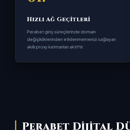
Hızlı Ağ Geçitleri
Perabet giriş süreçlerinde domain
değişikliklerinden etkilenmemenizi sağlayan
akıllı proxy katmanları aktiftir.
Perabet Dijital D