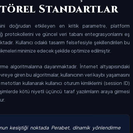
ktörel Standartlar
ini doğrudan etkileyen en kritik parametre, platform
 protokollerini ve güncel veri tabanı entegrasyonlarını eş
tadır. Kullanıcı odaklı tasarım felsefesiyle şekillendirilen bu
cikmeleri minimize edecek şekilde optimize edilmiştir.
rme algoritmalarına dayanmaktadır. İnternet altyapısındaki
eye giren bu algoritmalar, kullanıcının veri kaybı yaşamasını
metotları kullanarak kullanıcı oturum kimliklerini (session ID)
şimlerde kötü niyetli üçüncü taraf yazılımların araya girmesi
ur.
nunun kesiştiği noktada Perabet, dinamik yönlendirme