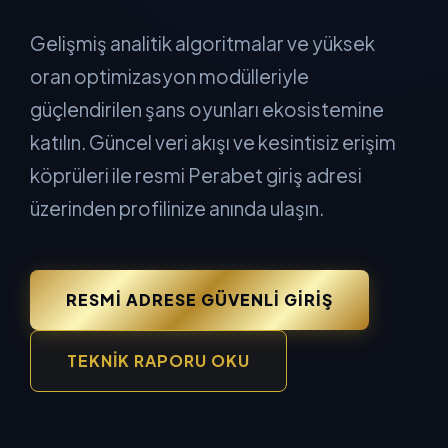
Gelişmiş analitik algoritmalar ve yüksek
oran optimizasyon modülleriyle
güçlendirilen şans oyunları ekosistemine
katılın. Güncel veri akışı ve kesintisiz erişim
köprüleri ile resmi Perabet giriş adresi
üzerinden profilinize anında ulaşın.
RESMI ADRESE GÜVENLI GIRIŞ
TEKNIK RAPORU OKU