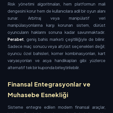
Risk yönetimi algoritmaları, hem platformun mali
dengesini korur hem de kullanıcılara adil bir oyun alanı
sunar. Arbitraj veya manipülatif veri
manipülasyonlarına karşı korunan sistem, dürüst
oyuncuların haklarını sonuna kadar savunmaktadır.
Perabet
, geniş bahis marketi çeşitliliğiyle de bilinir.
Sadece maç sonucu veya alt/üst seçenekleri değil;
oyuncu özel bahisleri, korner kombinasyonları, kart
varyasyonları ve asya handikapları gibi yüzlerce
alternatif tek bir kuponda birleştirilebilir.
Finansal Entegrasyonlar ve
Muhasebe Esnekliği
Sisteme entegre edilen modern finansal araçlar,