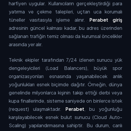
harfiyen uygular. Kullanıcıların gerçekleştirdiği para
yatırma ve çekme talepleri, uçtan uca korumalı
tüneller vasıtasıyla işleme alınır.
Perabet giriş
adresinin güncel kalması kadar, bu adres üzerinden
sağlanan trafiğin temiz olması da kurumsal öncelikler
arasında yer alır.
Teknik ekipler tarafından 7/24 izlenen sunucu yük
dengeleyicileri (Load Balancers), büyük spor
organizasyonları esnasında yaşanabilecek anlık
yoğunlukları esnek biçimde dağıtır. Örneğin, dünya
genelinde milyonlarca kişinin takip ettiği derbi veya
kupa finallerinde, sisteme saniyede on binlerce istek
(request) ulaşmaktadır.
Perabet
, bu yoğunluğu
karşılayabilecek esnek bulut sunucu (Cloud Auto-
Scaling) yapılandırmasına sahiptir. Bu durum, canlı