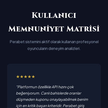
Kullanıcı
Memnuniyet Matrisi
Perabet sistemini aktif olarak kullanan profesyonel
oyuncuların deneyim analizleri.
★★★★★
"Platformun özellikle API hızını çok
beğeniyorum. Canlı bahislerde oranlar
düşmeden kuponu onaylayabilmek benim
için en kritik başarı kriteridir. Perabet giriş