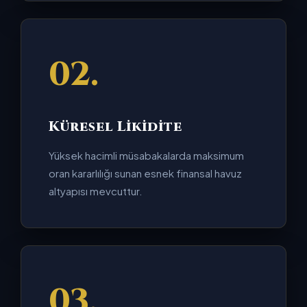
02.
Küresel Likidite
Yüksek hacimli müsabakalarda maksimum
oran kararlılığı sunan esnek finansal havuz
altyapısı mevcuttur.
03.