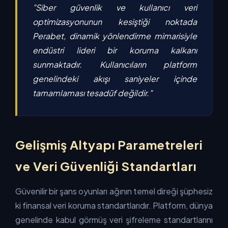
"Siber güvenlik ve kullanıcı veri
optimizasyonunun kesiştiği noktada
Perabet, dinamik yönlendirme mimarisiyle
endüstri lideri bir koruma kalkanı
sunmaktadır. Kullanıcıların platform
genelindeki akışı saniyeler içinde
tamamlaması tesadüf değildir."
Gelişmiş Altyapı Parametreleri
ve Veri Güvenliği Standartları
Güvenilir bir şans oyunları ağının temel direği şüphesiz
ki finansal veri koruma standartlarıdır. Platform, dünya
genelinde kabul görmüş veri şifreleme standartlarını