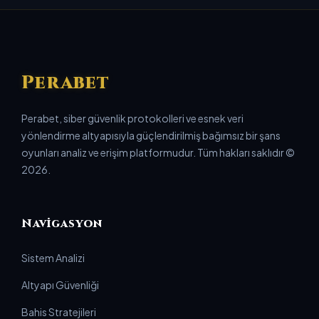
Perabet
Perabet, siber güvenlik protokolleri ve esnek veri
yönlendirme altyapısıyla güçlendirilmiş bağımsız bir şans
oyunları analiz ve erişim platformudur. Tüm hakları saklıdır ©
2026.
Navigasyon
Sistem Analizi
Altyapı Güvenliği
Bahis Stratejileri