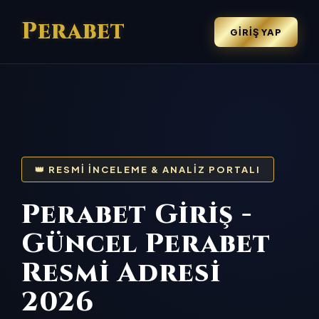
Perabet
GIRIŞ YAP
👑 RESMI İNCELEME & ANALIZ PORTALI
Perabet Giriş -
Güncel Perabet
Resmi Adresi
2026