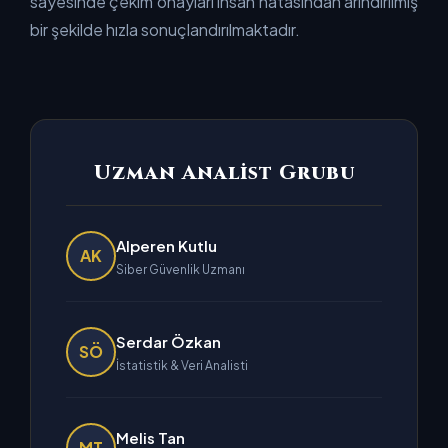
sayesinde çekim onayları insan hatasından arındırılmış
bir şekilde hızla sonuçlandırılmaktadır.
Uzman Analist Grubu
Alperen Kutlu
AK
Siber Güvenlik Uzmanı
Serdar Özkan
SÖ
İstatistik & Veri Analisti
Melis Tan
MT