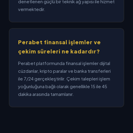
denetlenen güçlü bir teknik ağ yapısı ile hizmet
vermektedir.
Perabet finansal işlemler ve
çekim süreleri ne kadardır?
Perabet platformunda finansal işlemler dijital
cüzdanlar, kripto paralar ve banka transferleri
ile 7/24 gerçekleştirilir. Çekim talepleri işlem
yoğunluğuna bağlı olarak genellikle 15 ile 45
dakika arasında tamamlanır.