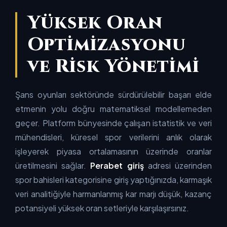
Yüksek Oran
Optimizasyonu
ve Risk Yönetimi
Şans oyunları sektöründe sürdürülebilir başarı elde
etmenin yolu doğru matematiksel modellemeden
geçer. Platform bünyesinde çalışan istatistik ve veri
mühendisleri, küresel spor verilerini anlık olarak
işleyerek piyasa ortalamasının üzerinde oranlar
üretilmesini sağlar.
Perabet giriş
adresi üzerinden
spor bahisleri kategorisine giriş yaptığınızda, karmaşık
veri analitiğiyle harmanlanmış kar marjı düşük, kazanç
potansiyeli yüksek oran setleriyle karşılaşırsınız.