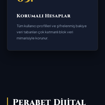
Korumalı Hesaplar
Tüm kullanıcı profilleri ve şifrelenmiş bakiye
veri tabanları çok katmanlı blok veri
mimarisiyle korunur.
Perabet Dijital