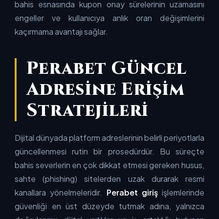
bahis esnasında kupon onay sürelerinin uzamasını
engeller ve kullanıcıya anlık oran değişimlerini
kaçırmama avantajı sağlar.
Perabet Güncel
Adresine Erişim
Stratejileri
Dijital dünyada platform adreslerinin belirli periyotlarla
güncellenmesi rutin bir prosedürdür. Bu süreçte
bahis severlerin en çok dikkat etmesi gereken husus,
sahte (phishing) sitelerden uzak durarak resmi
kanallara yönelmeleridir.
Perabet giriş
işlemlerinde
güvenliği en üst düzeyde tutmak adına, yalnızca