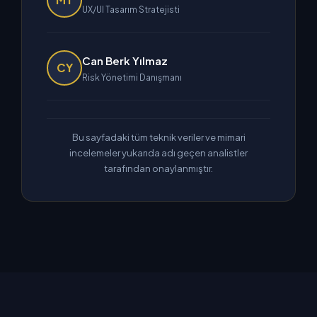
UX/UI Tasarım Stratejisti
Can Berk Yılmaz
CY
Risk Yönetimi Danışmanı
Bu sayfadaki tüm teknik veriler ve mimari
incelemeler yukarıda adı geçen analistler
tarafından onaylanmıştır.