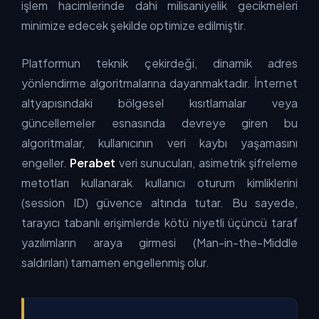
işlem hacimlerinde dahi milisaniyelik gecikmeleri
minimize edecek şekilde optimize edilmiştir.
Platformun teknik çekirdeği, dinamik adres
yönlendirme algoritmalarına dayanmaktadır. İnternet
altyapısındaki bölgesel kısıtlamalar veya
güncellemeler esnasında devreye giren bu
algoritmalar, kullanıcının veri kaybı yaşamasını
engeller.
Perabet
veri sunucuları, asimetrik şifreleme
metotları kullanarak kullanıcı oturum kimliklerini
(session ID) güvence altında tutar. Bu sayede,
tarayıcı tabanlı erişimlerde kötü niyetli üçüncü taraf
yazılımların araya girmesi (Man-in-the-Middle
saldırıları) tamamen engellenmiş olur.