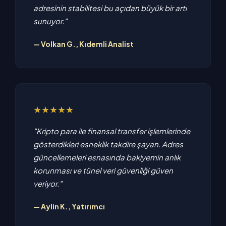
adresinin stabilitesi bu açıdan büyük bir artı
sunuyor."
— Volkan G., Kıdemli Analist
★★★★★
"Kripto para ile finansal transfer işlemlerinde
gösterdikleri esneklik takdire şayan. Adres
güncellemeleri esnasında bakiyemin anlık
korunması ve tünel veri güvenliği güven
veriyor."
— Aylin K., Yatırımcı