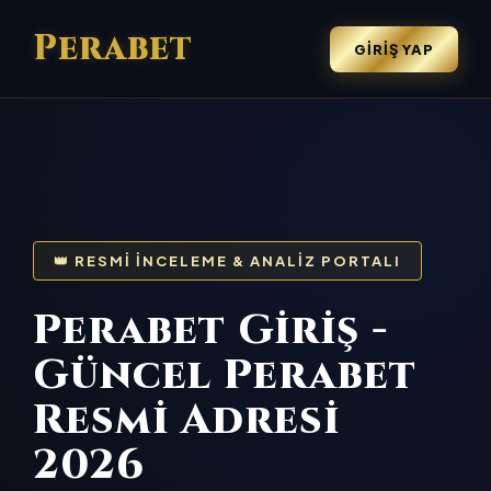
Perabet
GIRIŞ YAP
👑 RESMI İNCELEME & ANALIZ PORTALI
Perabet Giriş -
Güncel Perabet
Resmi Adresi
2026