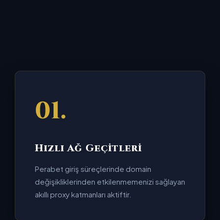
01.
Hızlı Ağ Geçitleri
Perabet giriş süreçlerinde domain
değişikliklerinden etkilenmemenizi sağlayan
akıllı proxy katmanları aktiftir.