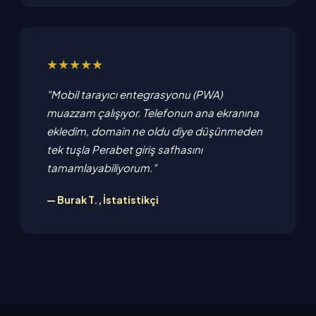
★★★★★
"Mobil tarayıcı entegrasyonu (PWA)
muazzam çalışıyor. Telefonun ana ekranına
ekledim, domain ne oldu diye düşünmeden
tek tuşla Perabet giriş safhasını
tamamlayabiliyorum."
— Burak T., İstatistikçi