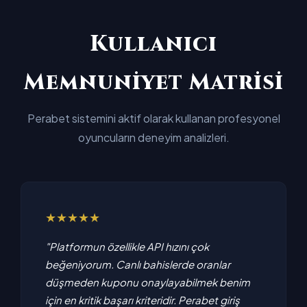
Kullanıcı
Memnuniyet Matrisi
Perabet sistemini aktif olarak kullanan profesyonel
oyuncuların deneyim analizleri.
★★★★★
"Platformun özellikle API hızını çok
beğeniyorum. Canlı bahislerde oranlar
düşmeden kuponu onaylayabilmek benim
için en kritik başarı kriteridir. Perabet giriş