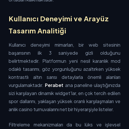
Kullanıcı Deneyimi ve Arayüz
Tasarım Analitiği
Kullanıcı deneyimi mimarları, bir web sitesinin
başarısının ilk 3 saniyede gizli olduğunu
belirtmektedir. Platformun yeni nesil karanlık mod
odaklı tasarımı, göz yorgunluğunu azaltırken yüksek
kontrastlı altın sarısı detaylarla önemli alanları
vurgulamaktadır.
Perabet
ana paneline ulaştığınızda
sizi karşılayan dinamik widget'lar, en çok tercih edilen
spor dallarını, yaklaşan yüksek oranlı karşılaşmaları ve
anlık casino turnuvalarını net bir hiyerarşiyle listeler.
Filtreleme mekanizmaları da bu lüks ve işlevsel