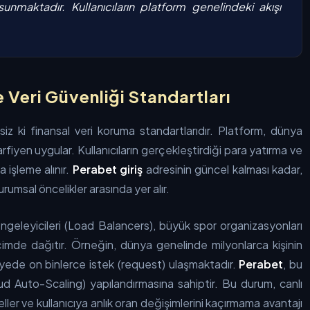
sunmaktadır. Kullanıcıların platform genelindeki akışı
 Veri Güvenliği Standartları
siz ki finansal veri koruma standartlarıdır. Platform, dünya
fiyen uygular. Kullanıcıların gerçekleştirdiği para yatırma ve
 işleme alınır.
Perabet giriş
adresinin güncel kalması kadar,
umsal öncelikler arasında yer alır.
ngeleyicileri (Load Balancers), büyük spor organizasyonları
imde dağıtır. Örneğin, dünya genelinde milyonlarca kişinin
niyede on binlerce istek (request) ulaşmaktadır.
Perabet
, bu
d Auto-Scaling) yapılandırmasına sahiptir. Bu durum, canlı
er ve kullanıcıya anlık oran değişimlerini kaçırmama avantajı