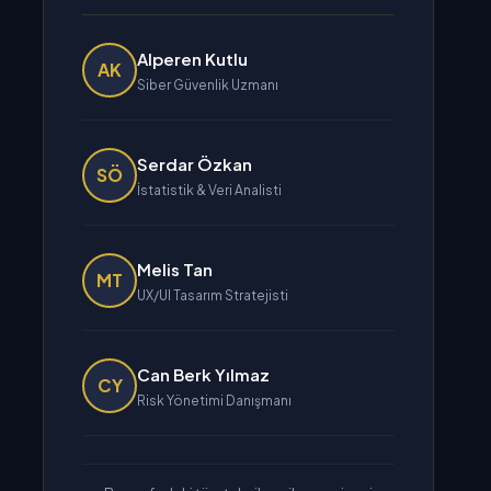
Alperen Kutlu
AK
Siber Güvenlik Uzmanı
Serdar Özkan
SÖ
İstatistik & Veri Analisti
Melis Tan
MT
UX/UI Tasarım Stratejisti
Can Berk Yılmaz
CY
Risk Yönetimi Danışmanı