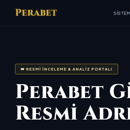
Perabet
SISTEM
👑 RESMI İNCELEME & ANALIZ PORTALI
Perabet G
Resmi Adr