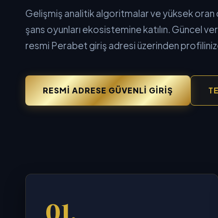
Gelişmiş analitik algoritmalar ve yüksek oran
şans oyunları ekosistemine katılın. Güncel veri 
resmi Perabet giriş adresi üzerinden profiliniz
RESMI ADRESE GÜVENLI GIRIŞ
T
01.