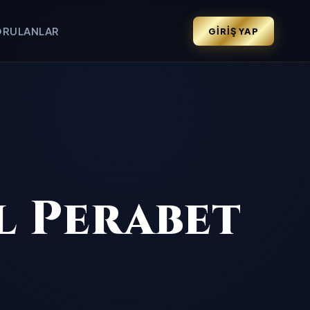
ORULANLAR
GIRIŞ YAP
l Perabet