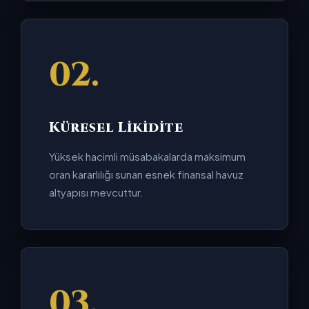
02.
Küresel Likidite
Yüksek hacimli müsabakalarda maksimum
oran kararlılığı sunan esnek finansal havuz
altyapısı mevcuttur.
03.