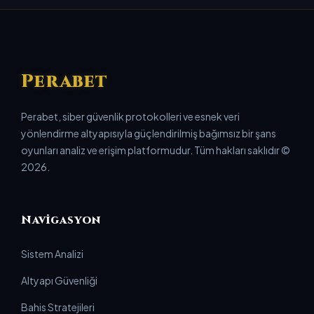
Perabet
Perabet, siber güvenlik protokolleri ve esnek veri
yönlendirme altyapısıyla güçlendirilmiş bağımsız bir şans
oyunları analiz ve erişim platformudur. Tüm hakları saklıdır ©
2026.
Navigasyon
Sistem Analizi
Altyapı Güvenliği
Bahis Stratejileri