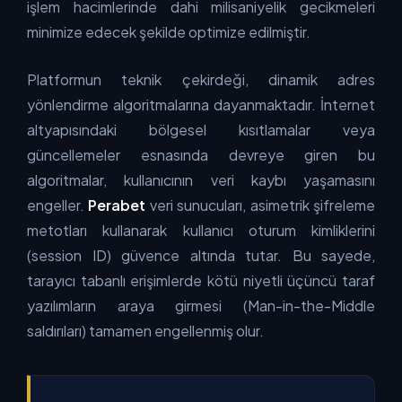
işlem hacimlerinde dahi milisaniyelik gecikmeleri
minimize edecek şekilde optimize edilmiştir.
Platformun teknik çekirdeği, dinamik adres
yönlendirme algoritmalarına dayanmaktadır. İnternet
altyapısındaki bölgesel kısıtlamalar veya
güncellemeler esnasında devreye giren bu
algoritmalar, kullanıcının veri kaybı yaşamasını
engeller.
Perabet
veri sunucuları, asimetrik şifreleme
metotları kullanarak kullanıcı oturum kimliklerini
(session ID) güvence altında tutar. Bu sayede,
tarayıcı tabanlı erişimlerde kötü niyetli üçüncü taraf
yazılımların araya girmesi (Man-in-the-Middle
saldırıları) tamamen engellenmiş olur.