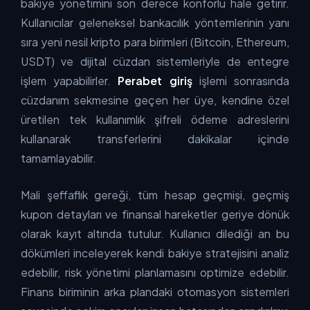
bakiye yönetimini son derece konforlu hale getirir.
Kullanıcılar geleneksel bankacılık yöntemlerinin yanı
sıra yeni nesil kripto para birimleri (Bitcoin, Ethereum,
USDT) ve dijital cüzdan sistemleriyle de entegre
işlem yapabilirler.
Perabet giriş
işlemi sonrasında
cüzdanım sekmesine geçen her üye, kendine özel
üretilen tek kullanımlık şifreli ödeme adreslerini
kullanarak transferlerini dakikalar içinde
tamamlayabilir.
Mali şeffaflık gereği, tüm hesap geçmişi, geçmiş
kupon detayları ve finansal hareketler geriye dönük
olarak kayıt altında tutulur. Kullanıcı dilediği an bu
dökümleri inceleyerek kendi bakiye stratejisini analiz
edebilir, risk yönetimi planlamasını optimize edebilir.
Finans biriminin arka plandaki otomasyon sistemleri