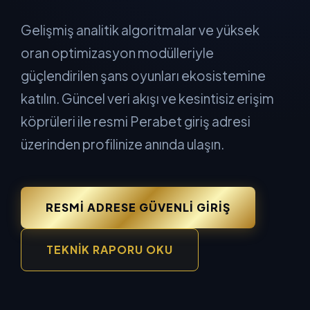
Gelişmiş analitik algoritmalar ve yüksek
oran optimizasyon modülleriyle
güçlendirilen şans oyunları ekosistemine
katılın. Güncel veri akışı ve kesintisiz erişim
köprüleri ile resmi Perabet giriş adresi
üzerinden profilinize anında ulaşın.
RESMI ADRESE GÜVENLI GIRIŞ
TEKNIK RAPORU OKU