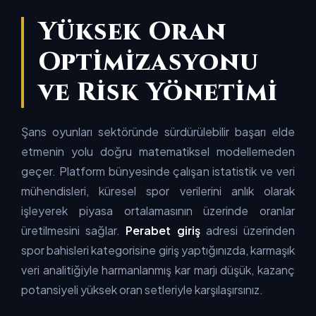
Yüksek Oran
Optimizasyonu
ve Risk Yönetimi
Şans oyunları sektöründe sürdürülebilir başarı elde
etmenin yolu doğru matematiksel modellemeden
geçer. Platform bünyesinde çalışan istatistik ve veri
mühendisleri, küresel spor verilerini anlık olarak
işleyerek piyasa ortalamasının üzerinde oranlar
üretilmesini sağlar.
Perabet giriş
adresi üzerinden
spor bahisleri kategorisine giriş yaptığınızda, karmaşık
veri analitiğiyle harmanlanmış kar marjı düşük, kazanç
potansiyeli yüksek oran setleriyle karşılaşırsınız.