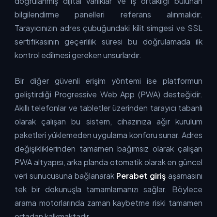
doğrulanmış dijital varlıklar ve iş ortaklığı bulunan
bilgilendirme panelleri referans alınmalıdır.
Tarayıcınızın adres çubuğundaki kilit simgesi ve SSL
sertifikasının geçerlilik süresi bu doğrulamada ilk
kontrol edilmesi gereken unsurlardır.
Bir diğer güvenli erişim yöntemi ise platformun
geliştirdiği Progressive Web App (PWA) desteğidir.
Akıllı telefonlar ve tabletler üzerinden tarayıcı tabanlı
olarak çalışan bu sistem, cihazınıza ağır kurulum
paketleri yüklemeden uygulama konforu sunar. Adres
değişikliklerinden tamamen bağımsız olarak çalışan
PWA altyapısı, arka planda otomatik olarak en güncel
veri sunucusuna bağlanarak
Perabet giriş
aşamasını
tek bir dokunuşla tamamlamanızı sağlar. Böylece
arama motorlarında zaman kaybetme riski tamamen
ortadan kalkmaktadır.