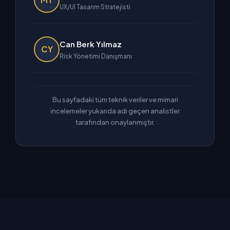
UX/UI Tasarım Stratejisti
Can Berk Yılmaz
CY
Risk Yönetimi Danışmanı
Bu sayfadaki tüm teknik veriler ve mimari
incelemeler yukarıda adı geçen analistler
tarafından onaylanmıştır.