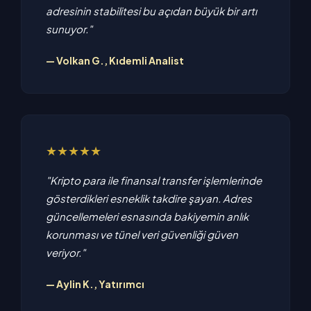
adresinin stabilitesi bu açıdan büyük bir artı
sunuyor."
— Volkan G., Kıdemli Analist
★★★★★
"Kripto para ile finansal transfer işlemlerinde
gösterdikleri esneklik takdire şayan. Adres
güncellemeleri esnasında bakiyemin anlık
korunması ve tünel veri güvenliği güven
veriyor."
— Aylin K., Yatırımcı