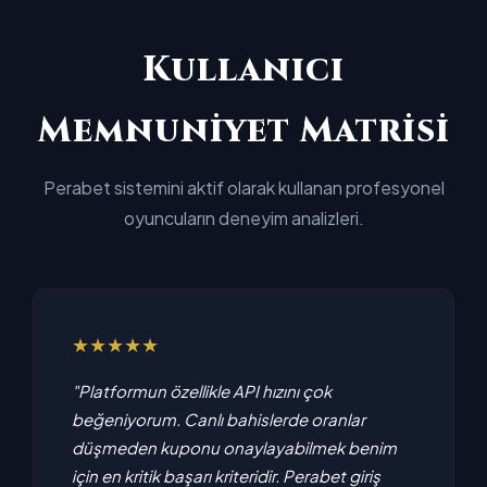
Kullanıcı
Memnuniyet Matrisi
Perabet sistemini aktif olarak kullanan profesyonel
oyuncuların deneyim analizleri.
★★★★★
"Platformun özellikle API hızını çok
beğeniyorum. Canlı bahislerde oranlar
düşmeden kuponu onaylayabilmek benim
için en kritik başarı kriteridir. Perabet giriş