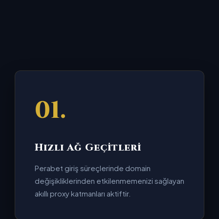
01.
Hızlı Ağ Geçitleri
Perabet giriş süreçlerinde domain
değişikliklerinden etkilenmemenizi sağlayan
akıllı proxy katmanları aktiftir.