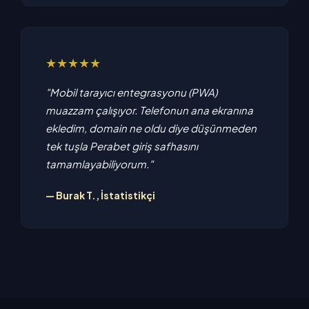
★★★★★
"Mobil tarayıcı entegrasyonu (PWA)
muazzam çalışıyor. Telefonun ana ekranına
ekledim, domain ne oldu diye düşünmeden
tek tuşla Perabet giriş safhasını
tamamlayabiliyorum."
— Burak T., İstatistikçi