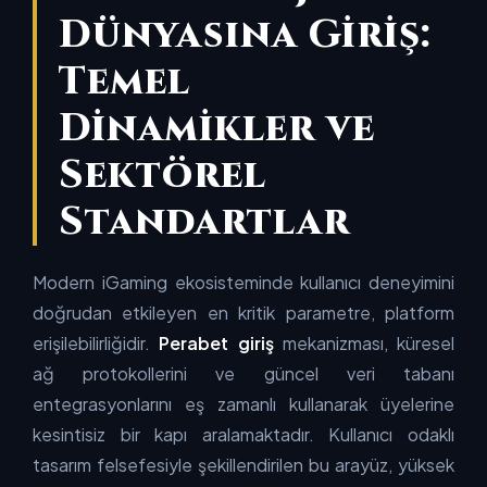
Dünyasına Giriş:
Temel
Dinamikler ve
Sektörel
Standartlar
Modern iGaming ekosisteminde kullanıcı deneyimini
doğrudan etkileyen en kritik parametre, platform
erişilebilirliğidir.
Perabet giriş
mekanizması, küresel
ağ protokollerini ve güncel veri tabanı
entegrasyonlarını eş zamanlı kullanarak üyelerine
kesintisiz bir kapı aralamaktadır. Kullanıcı odaklı
tasarım felsefesiyle şekillendirilen bu arayüz, yüksek