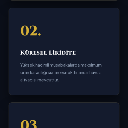
02.
Küresel Likidite
Yüksek hacimli müsabakalarda maksimum
oran kararlılığı sunan esnek finansal havuz
altyapısı mevcuttur.
03.