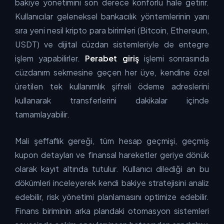
bakiye yönetimini son derece konforlu hale getirir.
Kullanıcılar geleneksel bankacılık yöntemlerinin yanı
sıra yeni nesil kripto para birimleri (Bitcoin, Ethereum,
USDT) ve dijital cüzdan sistemleriyle de entegre
işlem yapabilirler.
Perabet giriş
işlemi sonrasında
cüzdanım sekmesine geçen her üye, kendine özel
üretilen tek kullanımlık şifreli ödeme adreslerini
kullanarak transferlerini dakikalar içinde
tamamlayabilir.
Mali şeffaflık gereği, tüm hesap geçmişi, geçmiş
kupon detayları ve finansal hareketler geriye dönük
olarak kayıt altında tutulur. Kullanıcı dilediği an bu
dökümleri inceleyerek kendi bakiye stratejisini analiz
edebilir, risk yönetimi planlamasını optimize edebilir.
Finans biriminin arka plandaki otomasyon sistemleri