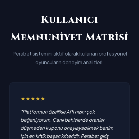
Kullanıcı
Memnuniyet Matrisi
Perabet sistemini aktif olarak kullanan profesyonel
oyuncuların deneyim analizleri.
★★★★★
"Platformun özellikle API hızını çok
beğeniyorum. Canlı bahislerde oranlar
düşmeden kuponu onaylayabilmek benim
için en kritik başarı kriteridir. Perabet giriş