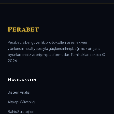
Perabet
Perabet, siber güvenlik protokolleri ve esnek veri
yönlendirme altyapısıyla güçlendirilmiş bağımsız bir şans
oyunları analiz ve erişim platformudur. Tüm hakları saklıdır ©
2026.
Navigasyon
Sistem Analizi
Altyapı Güvenliği
Bahis Stratejileri