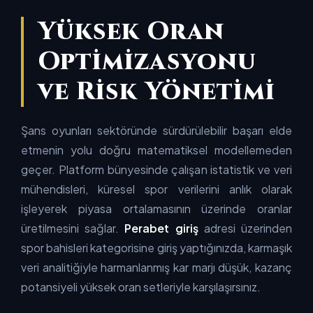
Yüksek Oran
Optimizasyonu
ve Risk Yönetimi
Şans oyunları sektöründe sürdürülebilir başarı elde
etmenin yolu doğru matematiksel modellemeden
geçer. Platform bünyesinde çalışan istatistik ve veri
mühendisleri, küresel spor verilerini anlık olarak
işleyerek piyasa ortalamasının üzerinde oranlar
üretilmesini sağlar.
Perabet giriş
adresi üzerinden
spor bahisleri kategorisine giriş yaptığınızda, karmaşık
veri analitiğiyle harmanlanmış kar marjı düşük, kazanç
potansiyeli yüksek oran setleriyle karşılaşırsınız.