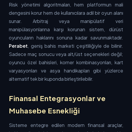
Risk yönetimi algoritmaları, hem platformun mali
dengesini korur hem de kullanıcılara adil bir oyun alanı
sunar. Arbitraj veya manipülatif veri
manipülasyonlarına karşı korunan sistem, dürüst
oyuncuların haklarını sonuna kadar savunmaktadır.
Perabet
, geniş bahis marketi çeşitliliğiyle de bilinir.
Sadece maç sonucu veya alt/üst seçenekleri değil;
oyuncu özel bahisleri, korner kombinasyonları, kart
varyasyonları ve asya handikapları gibi yüzlerce
alternatif tek bir kuponda birleştirilebilir.
Finansal Entegrasyonlar ve
Muhasebe Esnekliği
Sisteme entegre edilen modern finansal araçlar,