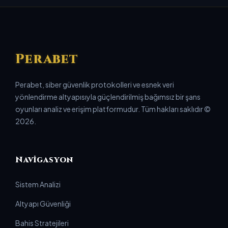
Perabet
Perabet, siber güvenlik protokolleri ve esnek veri
yönlendirme altyapısıyla güçlendirilmiş bağımsız bir şans
oyunları analiz ve erişim platformudur. Tüm hakları saklıdır ©
2026.
Navigasyon
Sistem Analizi
Altyapı Güvenliği
Bahis Stratejileri