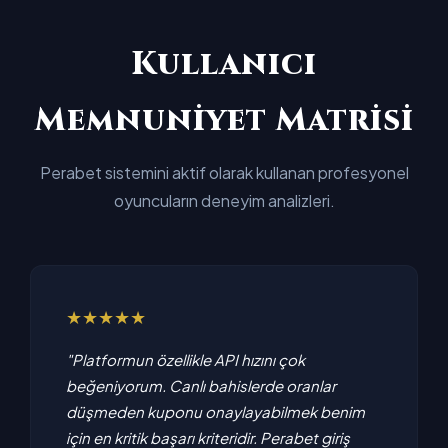
Kullanıcı
Memnuniyet Matrisi
Perabet sistemini aktif olarak kullanan profesyonel
oyuncuların deneyim analizleri.
★★★★★
"Platformun özellikle API hızını çok
beğeniyorum. Canlı bahislerde oranlar
düşmeden kuponu onaylayabilmek benim
için en kritik başarı kriteridir. Perabet giriş