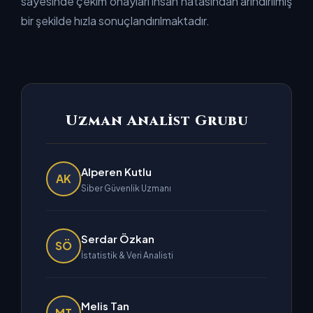
sayesinde çekim onayları insan hatasından arındırılmış
bir şekilde hızla sonuçlandırılmaktadır.
Uzman Analist Grubu
Alperen Kutlu
AK
Siber Güvenlik Uzmanı
Serdar Özkan
SÖ
İstatistik & Veri Analisti
Melis Tan
MT