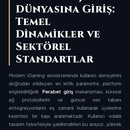
Dünyasına Giriş:
Temel
Dinamikler ve
Sektörel
Standartlar
Modern iGaming ekosisteminde kullanıcı deneyimini
doğrudan etkileyen en kritik parametre, platform
erişilebilirliğidir.
Perabet giriş
mekanizması, küresel
ağ protokollerini ve güncel veri tabanı
entegrasyonlarını eş zamanlı kullanarak üyelerine
kesintisiz bir kapı aralamaktadır. Kullanıcı odaklı
tasarım felsefesiyle şekillendirilen bu arayüz, yüksek