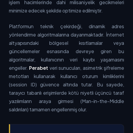
işlem hacimlerinde dahi milisaniyelik gecikmeleri
minimize edecek şekilde optimize edilmiştir.
Platformun teknik çekirdeği, dinamik adres
yönlendirme algoritmalarına dayanmaktadır. İnternet
altyapısındaki bölgesel kısıtlamalar veya
güncellemeler esnasında devreye giren bu
algoritmalar, kullanıcının veri kaybı yaşamasını
engeller.
Perabet
veri sunucuları, asimetrik şifreleme
metotları kullanarak kullanıcı oturum kimliklerini
(session ID) güvence altında tutar. Bu sayede,
tarayıcı tabanlı erişimlerde kötü niyetli üçüncü taraf
yazılımların araya girmesi (Man-in-the-Middle
saldırıları) tamamen engellenmiş olur.