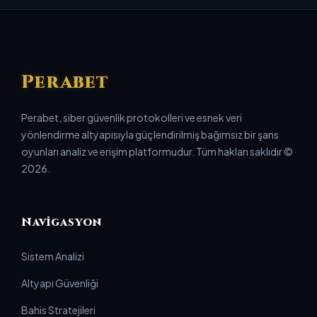
Perabet
Perabet, siber güvenlik protokolleri ve esnek veri
yönlendirme altyapısıyla güçlendirilmiş bağımsız bir şans
oyunları analiz ve erişim platformudur. Tüm hakları saklıdır ©
2026.
Navigasyon
Sistem Analizi
Altyapı Güvenliği
Bahis Stratejileri