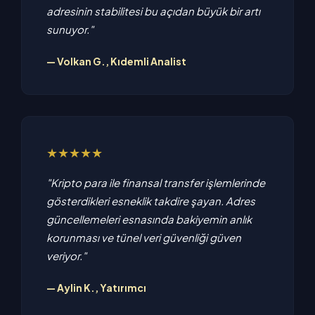
adresinin stabilitesi bu açıdan büyük bir artı
sunuyor."
— Volkan G., Kıdemli Analist
★★★★★
"Kripto para ile finansal transfer işlemlerinde
gösterdikleri esneklik takdire şayan. Adres
güncellemeleri esnasında bakiyemin anlık
korunması ve tünel veri güvenliği güven
veriyor."
— Aylin K., Yatırımcı