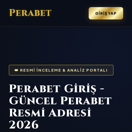
Perabet
GIRIŞ YAP
👑 RESMI İNCELEME & ANALIZ PORTALI
Perabet Giriş -
Güncel Perabet
Resmi Adresi
2026