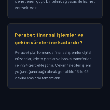
denetlenen güçlü bir teknik ağ yapısı ile hizmet
vermektedir.
Perabet finansal işlemler ve
çekim süreleri ne kadardır?
Perabet platformunda finansal işlemler dijital
cüzdanlar, kripto paralar ve banka transferleri
ile 7/24 gerçekleştirilir. Çekim talepleri işlem
yoğunluğuna bağlı olarak genellikle 15 ile 45
dakika arasında tamamlanır.