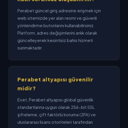
Perabet güncel giriş adresine erişmek için
web sitemizde yer alan resmi ve güvenli
yönlendirme butonlarını kullanabilirsiniz.
Platform, adres değişimlerini anlık olarak
güncelleyerek kesintisiz bahis hizmeti
sunmaktadır.
Perabet altyapısı güvenilir
midir?
Evet, Perabet altyapısı global güvenlik
standartlarına uygun olarak 256-bit SSL
şifreleme, çift faktörlü koruma (2FA) ve
uluslararası lisans otoriteleri tarafından