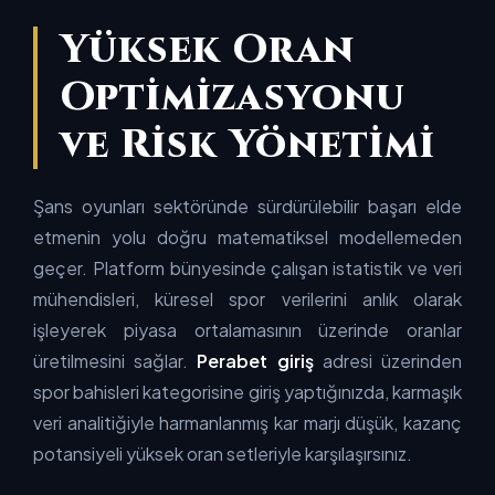
Yüksek Oran
Optimizasyonu
ve Risk Yönetimi
Şans oyunları sektöründe sürdürülebilir başarı elde
etmenin yolu doğru matematiksel modellemeden
geçer. Platform bünyesinde çalışan istatistik ve veri
mühendisleri, küresel spor verilerini anlık olarak
işleyerek piyasa ortalamasının üzerinde oranlar
üretilmesini sağlar.
Perabet giriş
adresi üzerinden
spor bahisleri kategorisine giriş yaptığınızda, karmaşık
veri analitiğiyle harmanlanmış kar marjı düşük, kazanç
potansiyeli yüksek oran setleriyle karşılaşırsınız.