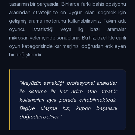
tasarımın bir parçasıdır. Binlerce farklı bahis opsiyonu
arasından stratejinize en uygun olanı seçmek için
gelişmiş arama motorunu kullanabilirsiniz. Takım adı,
oyuncu istatistiği veya lig bazlı aramalar
mikrosaniyeler içinde sonuçlanır. Bu hız, özellikle canlı
oyun kategorisinde kar marjınızı doğrudan etkileyen
bir değişkendir.
"Arayüzün esnekliği, profesyonel analistler
ile sisteme ilk kez adım atan amatör
kullanıcıları aynı potada eritebilmektedir.
Bilgiye ulaşma hızı, kupon başarısını
doğrudan belirler."