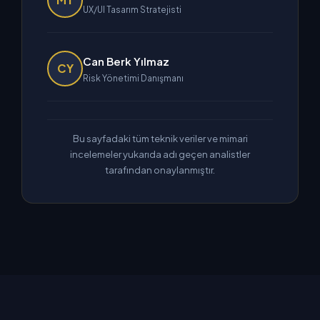
UX/UI Tasarım Stratejisti
Can Berk Yılmaz
CY
Risk Yönetimi Danışmanı
Bu sayfadaki tüm teknik veriler ve mimari
incelemeler yukarıda adı geçen analistler
tarafından onaylanmıştır.