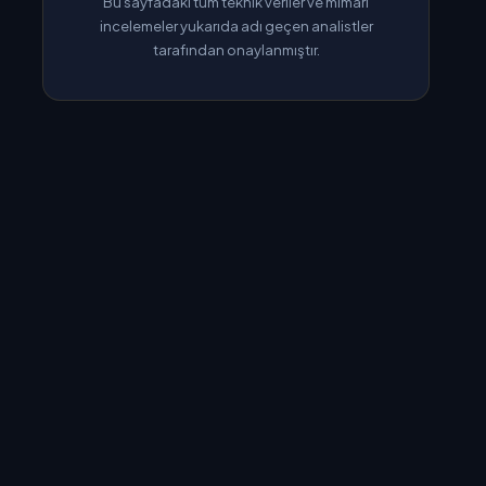
Bu sayfadaki tüm teknik veriler ve mimari
incelemeler yukarıda adı geçen analistler
tarafından onaylanmıştır.