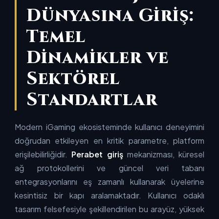
Dünyasına Giriş:
Temel
Dinamikler ve
Sektörel
Standartlar
Modern iGaming ekosisteminde kullanıcı deneyimini
doğrudan etkileyen en kritik parametre, platform
erişilebilirliğidir.
Perabet giriş
mekanizması, küresel
ağ protokollerini ve güncel veri tabanı
entegrasyonlarını eş zamanlı kullanarak üyelerine
kesintisiz bir kapı aralamaktadır. Kullanıcı odaklı
tasarım felsefesiyle şekillendirilen bu arayüz, yüksek