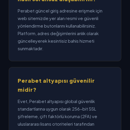
Perabet güncel giriş adresine erişmek için
web sitemizde yer alan resmi ve güvenli
yönlendirme butonlarını kullanabilirsiniz.
Platform, adres değişimlerini anlık olarak
güncelleyerek kesintisiz bahis hizmeti
sunmaktadır.
Perabet altyapısı güvenilir
midir?
Evet, Perabet altyapısı global güvenlik
standartlarına uygun olarak 256-bit SSL
şifreleme, çift faktörlü koruma (2FA) ve
uluslararası lisans otoriteleri tarafından