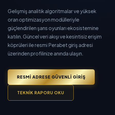
Gelişmiş analitik algoritmalar ve yüksek
oran optimizasyon modülleriyle
güçlendirilen şans oyunları ekosistemine
katılın. Güncel veri akışı ve kesintisiz erişim
köprüleri ile resmi Perabet giriş adresi
üzerinden profilinize anında ulaşın.
RESMI ADRESE GÜVENLI GIRIŞ
TEKNIK RAPORU OKU