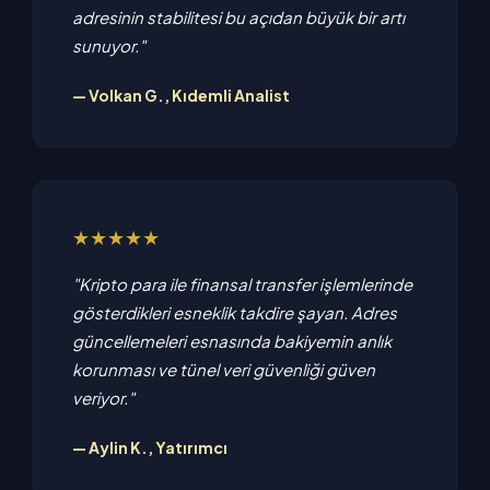
adresinin stabilitesi bu açıdan büyük bir artı
sunuyor."
— Volkan G., Kıdemli Analist
★★★★★
"Kripto para ile finansal transfer işlemlerinde
gösterdikleri esneklik takdire şayan. Adres
güncellemeleri esnasında bakiyemin anlık
korunması ve tünel veri güvenliği güven
veriyor."
— Aylin K., Yatırımcı