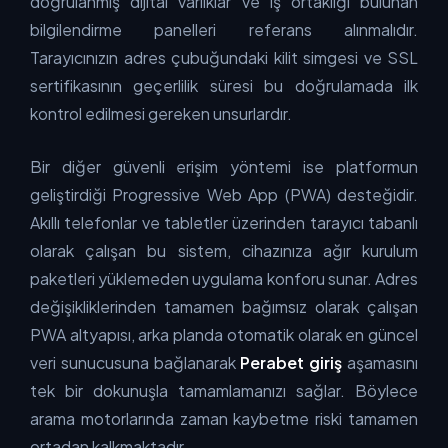
doğrulanmış dijital varlıklar ve iş ortaklığı bulunan
bilgilendirme panelleri referans alınmalıdır.
Tarayıcınızın adres çubuğundaki kilit simgesi ve SSL
sertifikasının geçerlilik süresi bu doğrulamada ilk
kontrol edilmesi gereken unsurlardır.
Bir diğer güvenli erişim yöntemi ise platformun
geliştirdiği Progressive Web App (PWA) desteğidir.
Akıllı telefonlar ve tabletler üzerinden tarayıcı tabanlı
olarak çalışan bu sistem, cihazınıza ağır kurulum
paketleri yüklemeden uygulama konforu sunar. Adres
değişikliklerinden tamamen bağımsız olarak çalışan
PWA altyapısı, arka planda otomatik olarak en güncel
veri sunucusuna bağlanarak
Perabet giriş
aşamasını
tek bir dokunuşla tamamlamanızı sağlar. Böylece
arama motorlarında zaman kaybetme riski tamamen
ortadan kalkmaktadır.