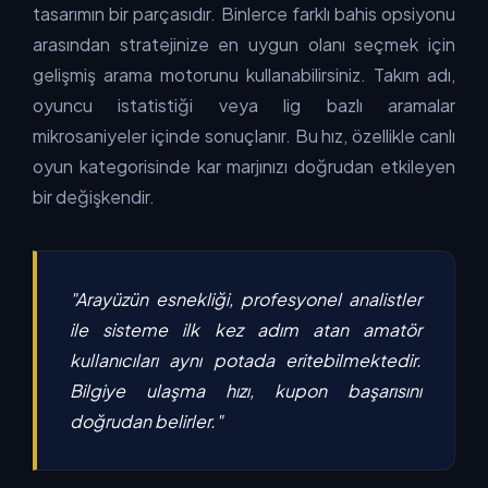
tasarımın bir parçasıdır. Binlerce farklı bahis opsiyonu
arasından stratejinize en uygun olanı seçmek için
gelişmiş arama motorunu kullanabilirsiniz. Takım adı,
oyuncu istatistiği veya lig bazlı aramalar
mikrosaniyeler içinde sonuçlanır. Bu hız, özellikle canlı
oyun kategorisinde kar marjınızı doğrudan etkileyen
bir değişkendir.
"Arayüzün esnekliği, profesyonel analistler
ile sisteme ilk kez adım atan amatör
kullanıcıları aynı potada eritebilmektedir.
Bilgiye ulaşma hızı, kupon başarısını
doğrudan belirler."