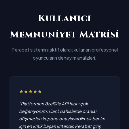
Kullanıcı
Memnuniyet Matrisi
Perabet sistemini aktif olarak kullanan profesyonel
oyuncuların deneyim analizleri.
★★★★★
"Platformun özellikle API hızını çok
beğeniyorum. Canlı bahislerde oranlar
düşmeden kuponu onaylayabilmek benim
için en kritik başarı kriteridir. Perabet giriş