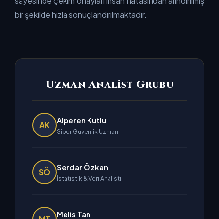
sayesinde çekim onayları insan hatasından arındırılmış
bir şekilde hızla sonuçlandırılmaktadır.
Uzman Analist Grubu
Alperen Kutlu
AK
Siber Güvenlik Uzmanı
Serdar Özkan
SÖ
İstatistik & Veri Analisti
Melis Tan
MT