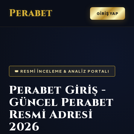
Perabet
GIRIŞ YAP
👑 RESMI İNCELEME & ANALIZ PORTALI
Perabet Giriş -
Güncel Perabet
Resmi Adresi
2026