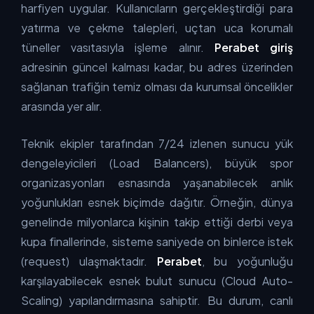
harfiyen uygular. Kullanıcıların gerçekleştirdiği para
yatırma ve çekme talepleri, uçtan uca korumalı
tüneller vasıtasıyla işleme alınır.
Perabet giriş
adresinin güncel kalması kadar, bu adres üzerinden
sağlanan trafiğin temiz olması da kurumsal öncelikler
arasında yer alır.
Teknik ekipler tarafından 7/24 izlenen sunucu yük
dengeleyicileri (Load Balancers), büyük spor
organizasyonları esnasında yaşanabilecek anlık
yoğunlukları esnek biçimde dağıtır. Örneğin, dünya
genelinde milyonlarca kişinin takip ettiği derbi veya
kupa finallerinde, sisteme saniyede on binlerce istek
(request) ulaşmaktadır.
Perabet
, bu yoğunluğu
karşılayabilecek esnek bulut sunucu (Cloud Auto-
Scaling) yapılandırmasına sahiptir. Bu durum, canlı