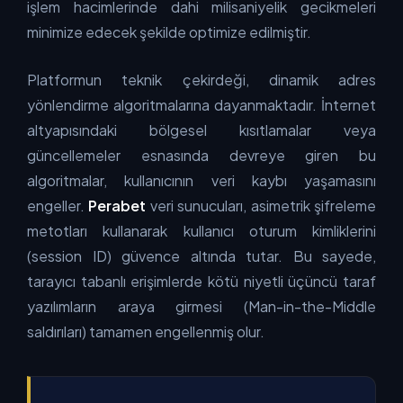
işlem hacimlerinde dahi milisaniyelik gecikmeleri
minimize edecek şekilde optimize edilmiştir.
Platformun teknik çekirdeği, dinamik adres
yönlendirme algoritmalarına dayanmaktadır. İnternet
altyapısındaki bölgesel kısıtlamalar veya
güncellemeler esnasında devreye giren bu
algoritmalar, kullanıcının veri kaybı yaşamasını
engeller.
Perabet
veri sunucuları, asimetrik şifreleme
metotları kullanarak kullanıcı oturum kimliklerini
(session ID) güvence altında tutar. Bu sayede,
tarayıcı tabanlı erişimlerde kötü niyetli üçüncü taraf
yazılımların araya girmesi (Man-in-the-Middle
saldırıları) tamamen engellenmiş olur.