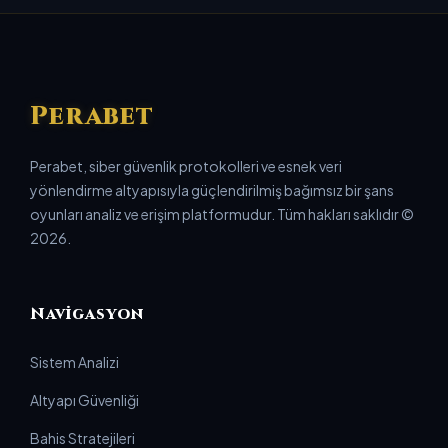
Perabet
Perabet, siber güvenlik protokolleri ve esnek veri
yönlendirme altyapısıyla güçlendirilmiş bağımsız bir şans
oyunları analiz ve erişim platformudur. Tüm hakları saklıdır ©
2026.
Navigasyon
Sistem Analizi
Altyapı Güvenliği
Bahis Stratejileri