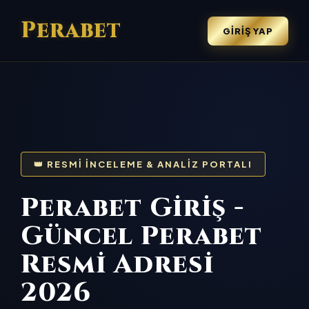
Perabet
GIRIŞ YAP
👑 RESMI İNCELEME & ANALIZ PORTALI
Perabet Giriş -
Güncel Perabet
Resmi Adresi
2026