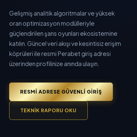
Gelişmiş analitik algoritmalar ve yüksek
oran optimizasyon modülleriyle
güçlendirilen şans oyunları ekosistemine
katılın. Güncel veri akışı ve kesintisiz erişim
köprüleri ile resmi Perabet giriş adresi
üzerinden profilinize anında ulaşın.
RESMI ADRESE GÜVENLI GIRIŞ
TEKNIK RAPORU OKU