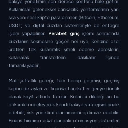
bakiye yönetimini son derece konforlu hale getirir.
Kullanıcılar geleneksel bankacılık yöntemlerinin yanı
sıra yeni nesil kripto para birimleri (Bitcoin, Ethereum,
USDT) ve dijital cüzdan sistemleriyle de entegre
işlem yapabilirler.
Perabet giriş
işlemi sonrasında
cüzdanım sekmesine geçen her üye, kendine özel
üretilen tek kullanımlık şifreli ödeme adreslerini
kullanarak transferlerini dakikalar içinde
tamamlayabilir.
Mali şeffaflık gereği, tüm hesap geçmişi, geçmiş
kupon detayları ve finansal hareketler geriye dönük
olarak kayıt altında tutulur. Kullanıcı dilediği an bu
dökümleri inceleyerek kendi bakiye stratejisini analiz
edebilir, risk yönetimi planlamasını optimize edebilir.
Finans biriminin arka plandaki otomasyon sistemleri