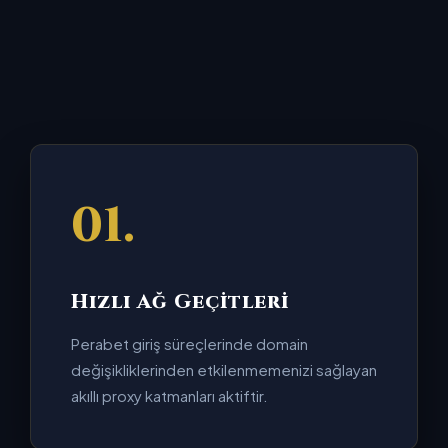
01.
Hızlı Ağ Geçitleri
Perabet giriş süreçlerinde domain
değişikliklerinden etkilenmemenizi sağlayan
akıllı proxy katmanları aktiftir.