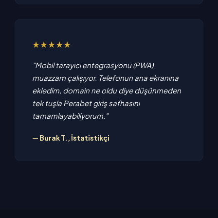
★★★★★
"Mobil tarayıcı entegrasyonu (PWA)
muazzam çalışıyor. Telefonun ana ekranına
ekledim, domain ne oldu diye düşünmeden
tek tuşla Perabet giriş safhasını
tamamlayabiliyorum."
— Burak T., İstatistikçi