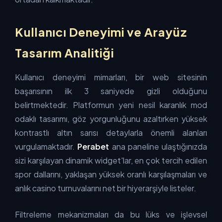
Kullanıcı Deneyimi ve Arayüz
Tasarım Analitiği
Kullanıcı deneyimi mimarları, bir web sitesinin
başarısının ilk 3 saniyede gizli olduğunu
belirtmektedir. Platformun yeni nesil karanlık mod
odaklı tasarımı, göz yorgunluğunu azaltırken yüksek
kontrastlı altın sarısı detaylarla önemli alanları
vurgulamaktadır.
Perabet
ana paneline ulaştığınızda
sizi karşılayan dinamik widget'lar, en çok tercih edilen
spor dallarını, yaklaşan yüksek oranlı karşılaşmaları ve
anlık casino turnuvalarını net bir hiyerarşiyle listeler.
Filtreleme mekanizmaları da bu lüks ve işlevsel