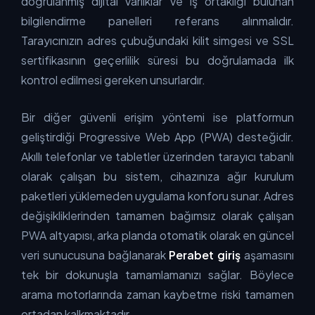
doğrulanmış dijital varlıklar ve iş ortaklığı bulunan
bilgilendirme panelleri referans alınmalıdır.
Tarayıcınızın adres çubuğundaki kilit simgesi ve SSL
sertifikasının geçerlilik süresi bu doğrulamada ilk
kontrol edilmesi gereken unsurlardır.
Bir diğer güvenli erişim yöntemi ise platformun
geliştirdiği Progressive Web App (PWA) desteğidir.
Akıllı telefonlar ve tabletler üzerinden tarayıcı tabanlı
olarak çalışan bu sistem, cihazınıza ağır kurulum
paketleri yüklemeden uygulama konforu sunar. Adres
değişikliklerinden tamamen bağımsız olarak çalışan
PWA altyapısı, arka planda otomatik olarak en güncel
veri sunucusuna bağlanarak
Perabet giriş
aşamasını
tek bir dokunuşla tamamlamanızı sağlar. Böylece
arama motorlarında zaman kaybetme riski tamamen
ortadan kalkmaktadır.