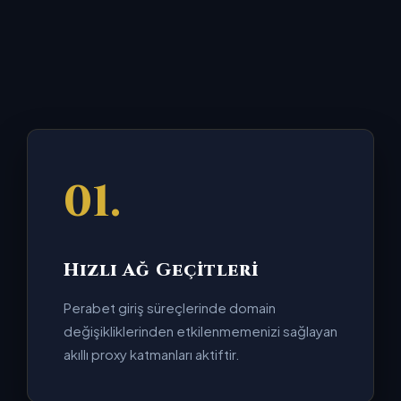
01.
Hızlı Ağ Geçitleri
Perabet giriş süreçlerinde domain
değişikliklerinden etkilenmemenizi sağlayan
akıllı proxy katmanları aktiftir.