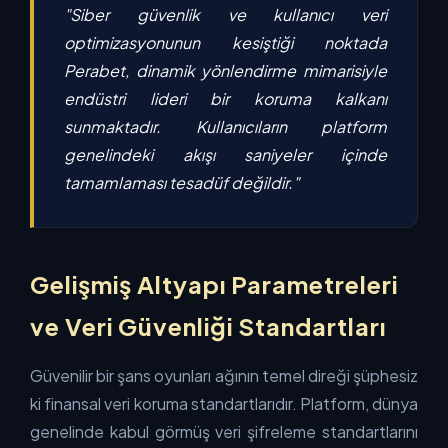
"Siber güvenlik ve kullanıcı veri
optimizasyonunun kesiştiği noktada
Perabet, dinamik yönlendirme mimarisiyle
endüstri lideri bir koruma kalkanı
sunmaktadır. Kullanıcıların platform
genelindeki akışı saniyeler içinde
tamamlaması tesadüf değildir."
Gelişmiş Altyapı Parametreleri
ve Veri Güvenliği Standartları
Güvenilir bir şans oyunları ağının temel direği şüphesiz
ki finansal veri koruma standartlarıdır. Platform, dünya
genelinde kabul görmüş veri şifreleme standartlarını