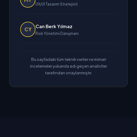
UX/UI Tasarım Stratejisti
Can Berk Yılmaz
CY
Risk Yönetimi Danışmanı
Bu sayfadaki tüm teknik veriler ve mimari
incelemeler yukarıda adı geçen analistler
tarafından onaylanmıştır.