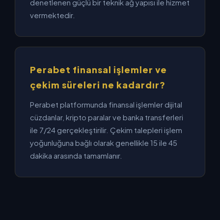
denetlenen güçlü bir teknik ağ yapısı ile hizmet
vermektedir.
Perabet finansal işlemler ve
çekim süreleri ne kadardır?
Perabet platformunda finansal işlemler dijital
cüzdanlar, kripto paralar ve banka transferleri
ile 7/24 gerçekleştirilir. Çekim talepleri işlem
yoğunluğuna bağlı olarak genellikle 15 ile 45
dakika arasında tamamlanır.