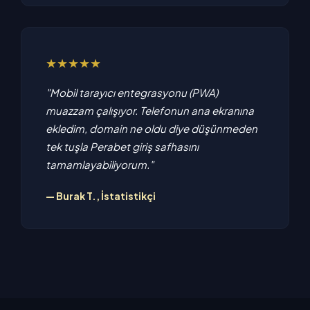
★★★★★
"Mobil tarayıcı entegrasyonu (PWA)
muazzam çalışıyor. Telefonun ana ekranına
ekledim, domain ne oldu diye düşünmeden
tek tuşla Perabet giriş safhasını
tamamlayabiliyorum."
— Burak T., İstatistikçi