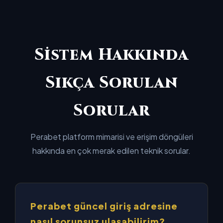
Sistem Hakkında
Sıkça Sorulan
Sorular
Perabet platform mimarisi ve erişim döngüleri
hakkında en çok merak edilen teknik sorular.
Perabet güncel giriş adresine
nasıl sorunsuz ulaşabilirim?