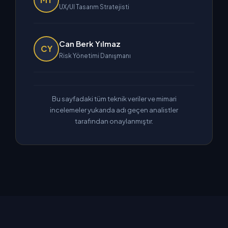
UX/UI Tasarım Stratejisti
Can Berk Yılmaz
CY
Risk Yönetimi Danışmanı
Bu sayfadaki tüm teknik veriler ve mimari
incelemeler yukarıda adı geçen analistler
tarafından onaylanmıştır.