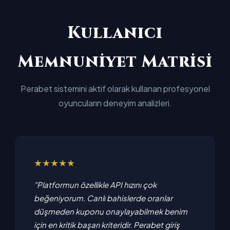
Kullanıcı
Memnuniyet Matrisi
Perabet sistemini aktif olarak kullanan profesyonel
oyuncuların deneyim analizleri.
★★★★★
"Platformun özellikle API hızını çok
beğeniyorum. Canlı bahislerde oranlar
düşmeden kuponu onaylayabilmek benim
için en kritik başarı kriteridir. Perabet giriş