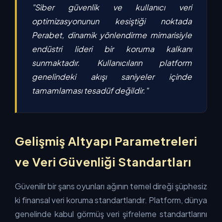
"Siber güvenlik ve kullanıcı veri
optimizasyonunun kesiştiği noktada
Perabet, dinamik yönlendirme mimarisiyle
endüstri lideri bir koruma kalkanı
sunmaktadır. Kullanıcıların platform
genelindeki akışı saniyeler içinde
tamamlaması tesadüf değildir."
Gelişmiş Altyapı Parametreleri
ve Veri Güvenliği Standartları
Güvenilir bir şans oyunları ağının temel direği şüphesiz
ki finansal veri koruma standartlarıdır. Platform, dünya
genelinde kabul görmüş veri şifreleme standartlarını