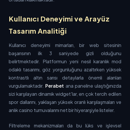
Kullanıcı Deneyimi ve Arayüz
Tasarım Analitiği
Kullanıcı deneyimi mimarları, bir web sitesinin
başarısının ilk 3 saniyede gizli olduğunu
belirtmektedir. Platformun yeni nesil karanlık mod
odaklı tasarımı, göz yorgunluğunu azaltırken yüksek
kontrastlı altın sarısı detaylarla önemli alanları
vurgulamaktadır.
Perabet
ana paneline ulaştığınızda
sizi karşılayan dinamik widget'lar, en çok tercih edilen
spor dallarını, yaklaşan yüksek oranlı karşılaşmaları ve
anlık casino turnuvalarını net bir hiyerarşiyle listeler.
Filtreleme mekanizmaları da bu lüks ve işlevsel