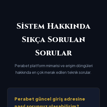
Sistem Hakkında
Sıkça Sorulan
Sorular
Perabet platform mimarisi ve erişim döngüleri
hakkında en çok merak edilen teknik sorular.
Perabet güncel giriş adresine
nasıl sorunsuz ulaşabilirim?