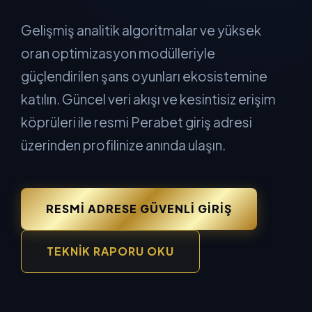
Gelişmiş analitik algoritmalar ve yüksek
oran optimizasyon modülleriyle
güçlendirilen şans oyunları ekosistemine
katılın. Güncel veri akışı ve kesintisiz erişim
köprüleri ile resmi Perabet giriş adresi
üzerinden profilinize anında ulaşın.
RESMI ADRESE GÜVENLI GIRIŞ
TEKNIK RAPORU OKU