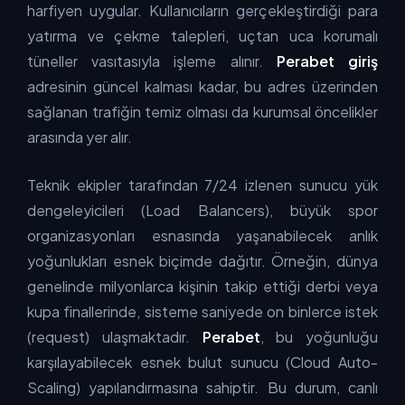
harfiyen uygular. Kullanıcıların gerçekleştirdiği para
yatırma ve çekme talepleri, uçtan uca korumalı
tüneller vasıtasıyla işleme alınır.
Perabet giriş
adresinin güncel kalması kadar, bu adres üzerinden
sağlanan trafiğin temiz olması da kurumsal öncelikler
arasında yer alır.
Teknik ekipler tarafından 7/24 izlenen sunucu yük
dengeleyicileri (Load Balancers), büyük spor
organizasyonları esnasında yaşanabilecek anlık
yoğunlukları esnek biçimde dağıtır. Örneğin, dünya
genelinde milyonlarca kişinin takip ettiği derbi veya
kupa finallerinde, sisteme saniyede on binlerce istek
(request) ulaşmaktadır.
Perabet
, bu yoğunluğu
karşılayabilecek esnek bulut sunucu (Cloud Auto-
Scaling) yapılandırmasına sahiptir. Bu durum, canlı