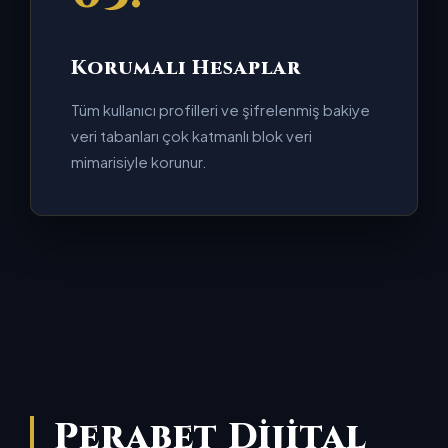
Korumalı Hesaplar
Tüm kullanıcı profilleri ve şifrelenmiş bakiye
veri tabanları çok katmanlı blok veri
mimarisiyle korunur.
Perabet Dijital