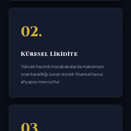
02.
Küresel Likidite
Yüksek hacimli müsabakalarda maksimum
oran kararlılığı sunan esnek finansal havuz
altyapısı mevcuttur.
03.