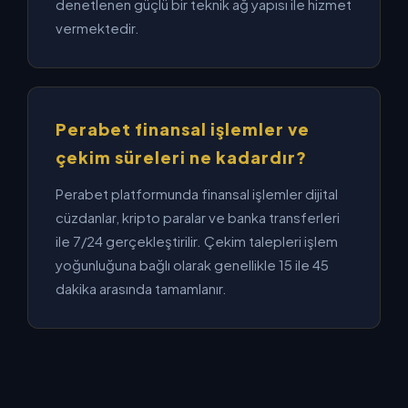
denetlenen güçlü bir teknik ağ yapısı ile hizmet
vermektedir.
Perabet finansal işlemler ve
çekim süreleri ne kadardır?
Perabet platformunda finansal işlemler dijital
cüzdanlar, kripto paralar ve banka transferleri
ile 7/24 gerçekleştirilir. Çekim talepleri işlem
yoğunluğuna bağlı olarak genellikle 15 ile 45
dakika arasında tamamlanır.