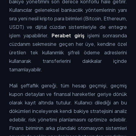
bakiye yönetimini son derece konforlu hale getirir.
Kullanıcılar geleneksel bankacılık yöntemlerinin yanı
sıra yeni nesil kripto para birimleri (Bitcoin, Ethereum,
USDT) ve dijital cüzdan sistemleriyle de entegre
işlem yapabilirler.
Perabet giriş
işlemi sonrasında
cüzdanım sekmesine geçen her üye, kendine özel
üretilen tek kullanımlık şifreli ödeme adreslerini
kullanarak transferlerini dakikalar içinde
tamamlayabilir.
Mali şeffaflık gereği, tüm hesap geçmişi, geçmiş
kupon detayları ve finansal hareketler geriye dönük
olarak kayıt altında tutulur. Kullanıcı dilediği an bu
dökümleri inceleyerek kendi bakiye stratejisini analiz
edebilir, risk yönetimi planlamasını optimize edebilir.
Finans biriminin arka plandaki otomasyon sistemleri