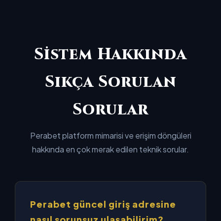
Sistem Hakkında
Sıkça Sorulan
Sorular
Perabet platform mimarisi ve erişim döngüleri
hakkında en çok merak edilen teknik sorular.
Perabet güncel giriş adresine
nasıl sorunsuz ulaşabilirim?