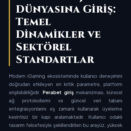
Dünyasına Giriş:
Temel
Dinamikler ve
Sektörel
Standartlar
Modern iGaming ekosisteminde kullanıcı deneyimini
doğrudan etkileyen en kritik parametre, platform
erişilebilirliğidir.
Perabet giriş
mekanizması, küresel
ağ protokollerini ve güncel veri tabanı
entegrasyonlarını eş zamanlı kullanarak üyelerine
kesintisiz bir kapı aralamaktadır. Kullanıcı odaklı
tasarım felsefesiyle şekillendirilen bu arayüz, yüksek