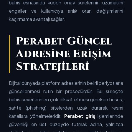
bahis esnasında kupon onay sürelerinin uzamasını
engeller ve kullanıcıya anlık oran değişimlerini
kaçırmama avantajı sağlar.
Perabet Güncel
Adresine Erişim
Stratejileri
Dijital dünyada platform adreslerinin belirli periyotlarla
güncellenmesi rutin bir prosedürdür. Bu süreçte
bahis severlerin en çok dikkat etmesi gereken husus,
sahte (phishing) sitelerden uzak durarak resmi
kanallara yönelmeleridir.
Perabet giriş
işlemlerinde
güvenliği en üst düzeyde tutmak adına, yalnızca