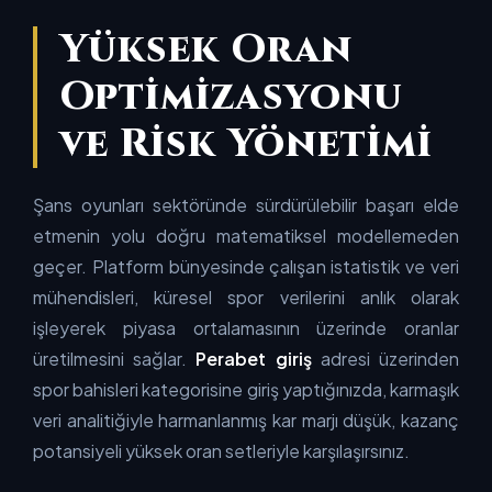
Yüksek Oran
Optimizasyonu
ve Risk Yönetimi
Şans oyunları sektöründe sürdürülebilir başarı elde
etmenin yolu doğru matematiksel modellemeden
geçer. Platform bünyesinde çalışan istatistik ve veri
mühendisleri, küresel spor verilerini anlık olarak
işleyerek piyasa ortalamasının üzerinde oranlar
üretilmesini sağlar.
Perabet giriş
adresi üzerinden
spor bahisleri kategorisine giriş yaptığınızda, karmaşık
veri analitiğiyle harmanlanmış kar marjı düşük, kazanç
potansiyeli yüksek oran setleriyle karşılaşırsınız.