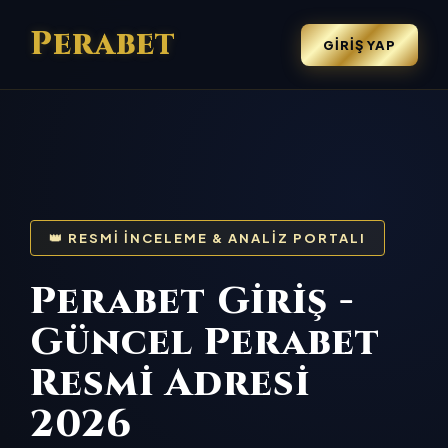
Perabet
GIRIŞ YAP
👑 RESMI İNCELEME & ANALIZ PORTALI
Perabet Giriş -
Güncel Perabet
Resmi Adresi
2026