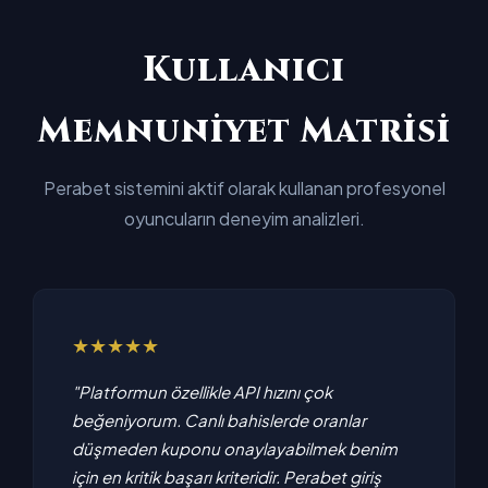
Kullanıcı
Memnuniyet Matrisi
Perabet sistemini aktif olarak kullanan profesyonel
oyuncuların deneyim analizleri.
★★★★★
"Platformun özellikle API hızını çok
beğeniyorum. Canlı bahislerde oranlar
düşmeden kuponu onaylayabilmek benim
için en kritik başarı kriteridir. Perabet giriş