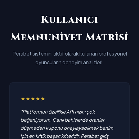
Kullanıcı
Memnuniyet Matrisi
Perabet sistemini aktif olarak kullanan profesyonel
oyuncuların deneyim analizleri.
★★★★★
"Platformun özellikle API hızını çok
beğeniyorum. Canlı bahislerde oranlar
düşmeden kuponu onaylayabilmek benim
için en kritik başarı kriteridir. Perabet giriş