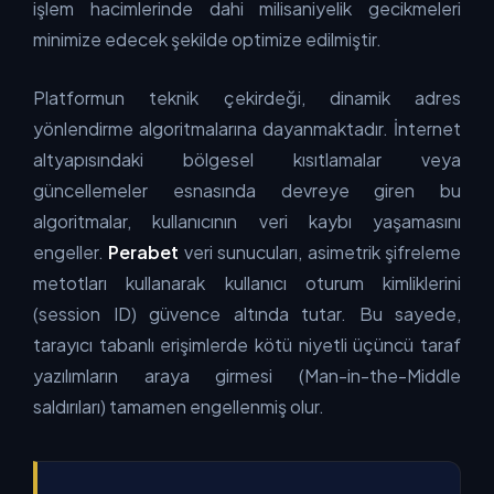
işlem hacimlerinde dahi milisaniyelik gecikmeleri
minimize edecek şekilde optimize edilmiştir.
Platformun teknik çekirdeği, dinamik adres
yönlendirme algoritmalarına dayanmaktadır. İnternet
altyapısındaki bölgesel kısıtlamalar veya
güncellemeler esnasında devreye giren bu
algoritmalar, kullanıcının veri kaybı yaşamasını
engeller.
Perabet
veri sunucuları, asimetrik şifreleme
metotları kullanarak kullanıcı oturum kimliklerini
(session ID) güvence altında tutar. Bu sayede,
tarayıcı tabanlı erişimlerde kötü niyetli üçüncü taraf
yazılımların araya girmesi (Man-in-the-Middle
saldırıları) tamamen engellenmiş olur.