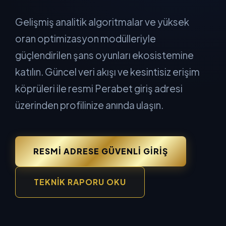
Gelişmiş analitik algoritmalar ve yüksek
oran optimizasyon modülleriyle
güçlendirilen şans oyunları ekosistemine
katılın. Güncel veri akışı ve kesintisiz erişim
köprüleri ile resmi Perabet giriş adresi
üzerinden profilinize anında ulaşın.
RESMI ADRESE GÜVENLI GIRIŞ
TEKNIK RAPORU OKU