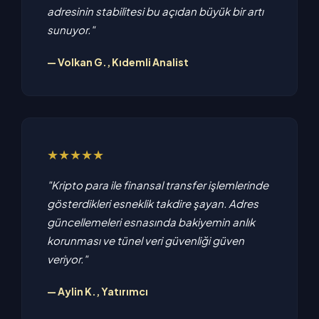
adresinin stabilitesi bu açıdan büyük bir artı
sunuyor."
— Volkan G., Kıdemli Analist
★★★★★
"Kripto para ile finansal transfer işlemlerinde
gösterdikleri esneklik takdire şayan. Adres
güncellemeleri esnasında bakiyemin anlık
korunması ve tünel veri güvenliği güven
veriyor."
— Aylin K., Yatırımcı