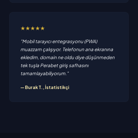
★★★★★
"Mobil tarayıcı entegrasyonu (PWA)
muazzam çalışıyor. Telefonun ana ekranına
ekledim, domain ne oldu diye düşünmeden
tek tuşla Perabet giriş safhasını
tamamlayabiliyorum."
— Burak T., İstatistikçi