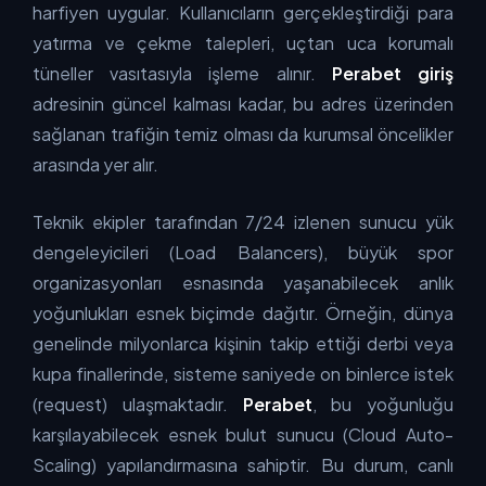
harfiyen uygular. Kullanıcıların gerçekleştirdiği para
yatırma ve çekme talepleri, uçtan uca korumalı
tüneller vasıtasıyla işleme alınır.
Perabet giriş
adresinin güncel kalması kadar, bu adres üzerinden
sağlanan trafiğin temiz olması da kurumsal öncelikler
arasında yer alır.
Teknik ekipler tarafından 7/24 izlenen sunucu yük
dengeleyicileri (Load Balancers), büyük spor
organizasyonları esnasında yaşanabilecek anlık
yoğunlukları esnek biçimde dağıtır. Örneğin, dünya
genelinde milyonlarca kişinin takip ettiği derbi veya
kupa finallerinde, sisteme saniyede on binlerce istek
(request) ulaşmaktadır.
Perabet
, bu yoğunluğu
karşılayabilecek esnek bulut sunucu (Cloud Auto-
Scaling) yapılandırmasına sahiptir. Bu durum, canlı