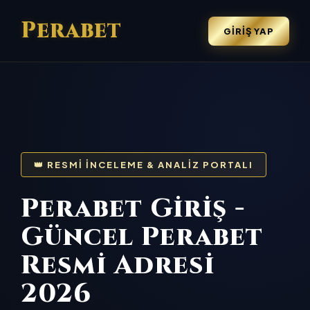
Perabet
GIRIŞ YAP
👑 RESMI İNCELEME & ANALIZ PORTALI
Perabet Giriş -
Güncel Perabet
Resmi Adresi
2026