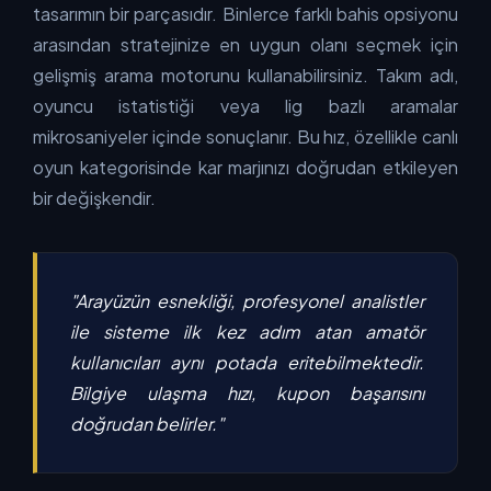
tasarımın bir parçasıdır. Binlerce farklı bahis opsiyonu
arasından stratejinize en uygun olanı seçmek için
gelişmiş arama motorunu kullanabilirsiniz. Takım adı,
oyuncu istatistiği veya lig bazlı aramalar
mikrosaniyeler içinde sonuçlanır. Bu hız, özellikle canlı
oyun kategorisinde kar marjınızı doğrudan etkileyen
bir değişkendir.
"Arayüzün esnekliği, profesyonel analistler
ile sisteme ilk kez adım atan amatör
kullanıcıları aynı potada eritebilmektedir.
Bilgiye ulaşma hızı, kupon başarısını
doğrudan belirler."