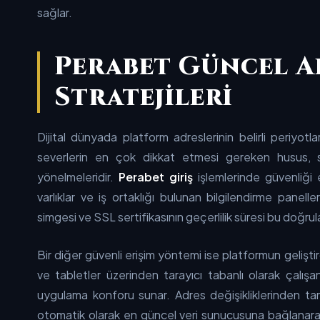
sağlar.
Perabet Güncel A
Stratejileri
Dijital dünyada platform adreslerinin belirli periyot
severlerin en çok dikkat etmesi gereken husus, s
yönelmeleridir.
Perabet giriş
işlemlerinde güvenliği 
varlıklar ve iş ortaklığı bulunan bilgilendirme panelle
simgesi ve SSL sertifikasının geçerlilik süresi bu doğru
Bir diğer güvenli erişim yöntemi ise platformun gelişti
ve tabletler üzerinden tarayıcı tabanlı olarak çalış
uygulama konforu sunar. Adres değişikliklerinden t
otomatik olarak en güncel veri sunucusuna bağlanar