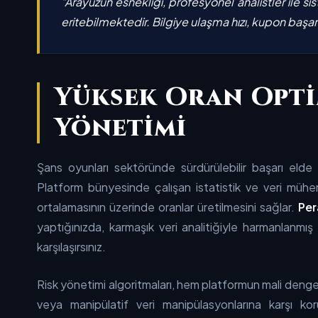
"Arayüzün esnekliği, profesyonel analistler ile s
eritebilmektedir. Bilgiye ulaşma hızı, kupon başarı
Yüksek Oran Opti
Yönetimi
Şans oyunları sektöründe sürdürülebilir başarı e
Platform bünyesinde çalışan istatistik ve veri mühendi
ortalamasının üzerinde oranlar üretilmesini sağlar.
Per
yaptığınızda, karmaşık veri analitiğiyle harmanlanmış
karşılaşırsınız.
Risk yönetimi algoritmaları, hem platformun mali dengesin
veya manipülatif veri manipülasyonlarına karşı ko