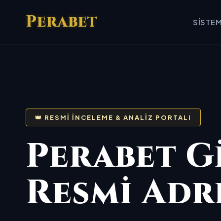
Perabet
SISTEM
👑 RESMI İNCELEME & ANALIZ PORTALI
Perabet G
Resmi Adr