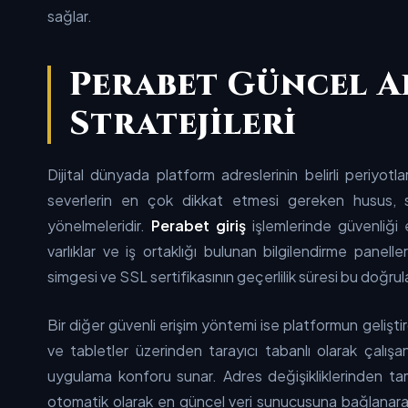
sağlar.
Perabet Güncel A
Stratejileri
Dijital dünyada platform adreslerinin belirli periyot
severlerin en çok dikkat etmesi gereken husus, s
yönelmeleridir.
Perabet giriş
işlemlerinde güvenliği 
varlıklar ve iş ortaklığı bulunan bilgilendirme panelle
simgesi ve SSL sertifikasının geçerlilik süresi bu doğru
Bir diğer güvenli erişim yöntemi ise platformun gelişti
ve tabletler üzerinden tarayıcı tabanlı olarak çalış
uygulama konforu sunar. Adres değişikliklerinden t
otomatik olarak en güncel veri sunucusuna bağlanar