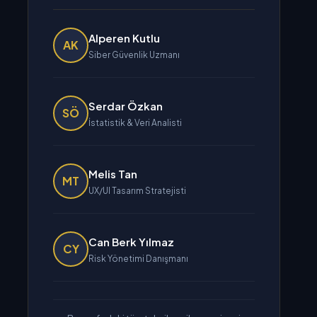
Alperen Kutlu
AK
Siber Güvenlik Uzmanı
Serdar Özkan
SÖ
İstatistik & Veri Analisti
Melis Tan
MT
UX/UI Tasarım Stratejisti
Can Berk Yılmaz
CY
Risk Yönetimi Danışmanı