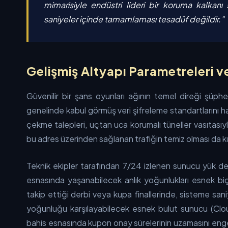
mimarisiyle endüstri lideri bir koruma kalkanı 
saniyeler içinde tamamlaması tesadüf değildir."
Gelişmiş Altyapı Parametreleri ve
Güvenilir bir şans oyunları ağının temel direği şüphe
genelinde kabul görmüş veri şifreleme standartlarını har
çekme talepleri, uçtan uca korumalı tüneller vasıtasıyla
bu adres üzerinden sağlanan trafiğin temiz olması da kur
Teknik ekipler tarafından 7/24 izlenen sunucu yük de
esnasında yaşanabilecek anlık yoğunlukları esnek biç
takip ettiği derbi veya kupa finallerinde, sisteme sa
yoğunluğu karşılayabilecek esnek bulut sunucu (Clou
bahis esnasında kupon onay sürelerinin uzamasını engell