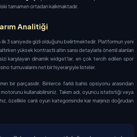
iski tamamen ortadan kalkmaktadır.
arım Analitiği
ın ilk 3 saniyede gizli olduğunu belirtmektedir. Platformun yeni
tırken yüksek kontrastlı altın sarısı detaylarla önemli alanları
izi karşılayan dinamik widget'lar, en çok tercih edilen spor
sino turnuvalarını net bir hiyerarşiyle listeler.
mın bir parçasıdır. Binlerce farklı bahis opsiyonu arasından
motorunu kullanabilirsiniz. Takım adı, oyuncu istatistiği veya
hız, özellikle canlı oyun kategorisinde kar marjınızı doğrudan