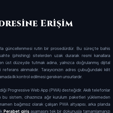
dresine Erişim
larla güncellenmesi rutin bir prosedürdür. Bu süreçte bahis
ahte (phishing) sitelerden uzak durarak resmi kanallara
en üst düzeyde tutmak adına, yalnızca doğrulanmış dijital
ri referans alınmalıdır. Tarayıcınızın adres çubuğundaki kilit
lamada ilk kontrol edilmesi gereken unsurlardır.
rdiği Progressive Web App (PWA) desteğidir. Akıllı telefonlar
an bu sistem, cihazınıza ağır kurulum paketleri yüklemeden
amamen bağımsız olarak çalışan PWA altyapısı, arka planda
ak
Perabet giriş
aşamasını tek bir dokunuşla tamamlamanızı