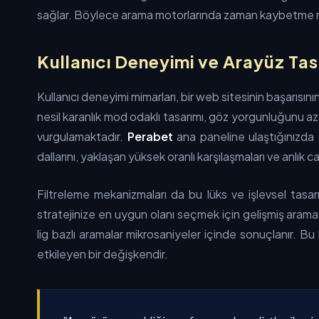
sağlar. Böylece arama motorlarında zaman kaybetme r
Kullanıcı Deneyimi ve Arayüz Tas
Kullanıcı deneyimi mimarları, bir web sitesinin başarısın
nesil karanlık mod odaklı tasarımı, göz yorgunluğunu azal
vurgulamaktadır.
Perabet
ana paneline ulaştığınızda s
dallarını, yaklaşan yüksek oranlı karşılaşmaları ve anlık ca
Filtreleme mekanizmaları da bu lüks ve işlevsel tasarı
stratejinize en uygun olanı seçmek için gelişmiş arama 
lig bazlı aramalar mikrosaniyeler içinde sonuçlanır. Bu 
etkileyen bir değişkendir.