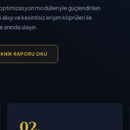
 optimizasyon modülleriyle güçlendirilen
akışı ve kesintisiz erişim köprüleri ile
e anında ulaşın.
EKNIK RAPORU OKU
02.