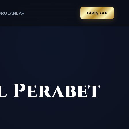
ORULANLAR
GIRIŞ YAP
l Perabet