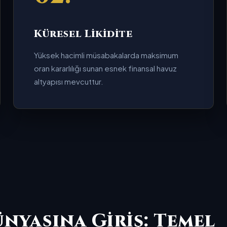
Küresel Likidite
Yüksek hacimli müsabakalarda maksimum
oran kararlılığı sunan esnek finansal havuz
altyapısı mevcuttur.
ünyasına Giriş: Temel