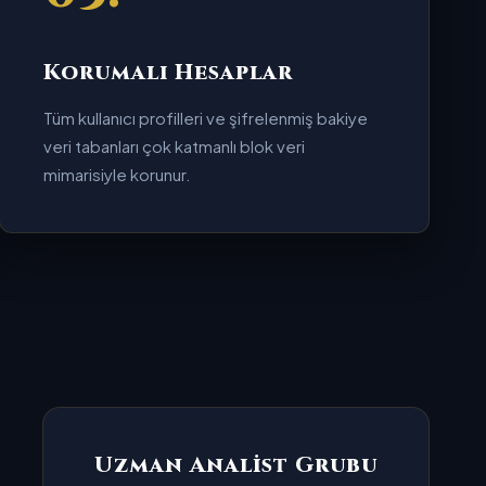
Korumalı Hesaplar
Tüm kullanıcı profilleri ve şifrelenmiş bakiye
veri tabanları çok katmanlı blok veri
mimarisiyle korunur.
Uzman Analist Grubu