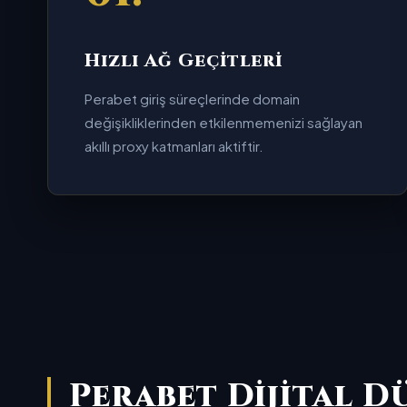
Hızlı Ağ Geçitleri
Perabet giriş süreçlerinde domain
değişikliklerinden etkilenmemenizi sağlayan
akıllı proxy katmanları aktiftir.
Perabet Dijital D