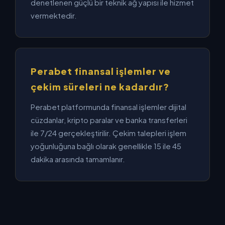
denetlenen güçlü bir teknik ağ yapısı ile hizmet
vermektedir.
Perabet finansal işlemler ve
çekim süreleri ne kadardır?
Perabet platformunda finansal işlemler dijital
cüzdanlar, kripto paralar ve banka transferleri
ile 7/24 gerçekleştirilir. Çekim talepleri işlem
yoğunluğuna bağlı olarak genellikle 15 ile 45
dakika arasında tamamlanır.