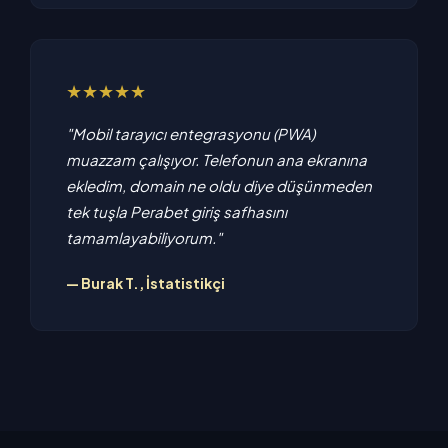
★★★★★
"Mobil tarayıcı entegrasyonu (PWA)
muazzam çalışıyor. Telefonun ana ekranına
ekledim, domain ne oldu diye düşünmeden
tek tuşla Perabet giriş safhasını
tamamlayabiliyorum."
— Burak T., İstatistikçi