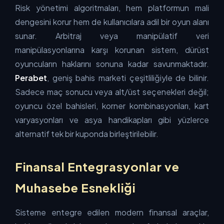
Risk yönetimi algoritmaları, hem platformun mali
dengesini korur hem de kullanıcılara adil bir oyun alanı
sunar. Arbitraj veya manipülatif veri
manipülasyonlarına karşı korunan sistem, dürüst
oyuncuların haklarını sonuna kadar savunmaktadır.
Perabet
, geniş bahis marketi çeşitliliğiyle de bilinir.
Sadece maç sonucu veya alt/üst seçenekleri değil;
oyuncu özel bahisleri, korner kombinasyonları, kart
varyasyonları ve asya handikapları gibi yüzlerce
alternatif tek bir kuponda birleştirilebilir.
Finansal Entegrasyonlar ve
Muhasebe Esnekliği
Sisteme entegre edilen modern finansal araçlar,