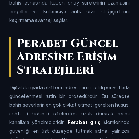
bahis esnasında kupon onay sürelerinin uzamasını
engeller ve kullanıcıya anlık oran değişimlerini
kaçırmama avantajı sağlar.
Perabet Güncel
Adresine Erişim
Stratejileri
Dijital dünyada platform adreslerinin belirli periyotlarla
güncellenmesi rutin bir prosedürdür. Bu süreçte
bahis severlerin en çok dikkat etmesi gereken husus,
sahte (phishing) sitelerden uzak durarak resmi
kanallara yönelmeleridir.
Perabet giriş
işlemlerinde
güvenliği en üst düzeyde tutmak adına, yalnızca