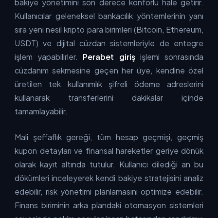
bakiye yönetimini son derece konforlu hale getirir.
Kullanıcılar geleneksel bankacılık yöntemlerinin yanı
sıra yeni nesil kripto para birimleri (Bitcoin, Ethereum,
USDT) ve dijital cüzdan sistemleriyle de entegre
işlem yapabilirler.
Perabet giriş
işlemi sonrasında
cüzdanım sekmesine geçen her üye, kendine özel
üretilen tek kullanımlık şifreli ödeme adreslerini
kullanarak transferlerini dakikalar içinde
tamamlayabilir.
Mali şeffaflık gereği, tüm hesap geçmişi, geçmiş
kupon detayları ve finansal hareketler geriye dönük
olarak kayıt altında tutulur. Kullanıcı dilediği an bu
dökümleri inceleyerek kendi bakiye stratejisini analiz
edebilir, risk yönetimi planlamasını optimize edebilir.
Finans biriminin arka plandaki otomasyon sistemleri