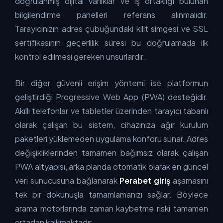
doğrulanmış dijital varlıklar ve iş ortaklığı bulunan
bilgilendirme panelleri referans alınmalıdır.
Tarayıcınızın adres çubuğundaki kilit simgesi ve SSL
sertifikasının geçerlilik süresi bu doğrulamada ilk
kontrol edilmesi gereken unsurlardır.
Bir diğer güvenli erişim yöntemi ise platformun
geliştirdiği Progressive Web App (PWA) desteğidir.
Akıllı telefonlar ve tabletler üzerinden tarayıcı tabanlı
olarak çalışan bu sistem, cihazınıza ağır kurulum
paketleri yüklemeden uygulama konforu sunar. Adres
değişikliklerinden tamamen bağımsız olarak çalışan
PWA altyapısı, arka planda otomatik olarak en güncel
veri sunucusuna bağlanarak
Perabet giriş
aşamasını
tek bir dokunuşla tamamlamanızı sağlar. Böylece
arama motorlarında zaman kaybetme riski tamamen
ortadan kalkmaktadır.