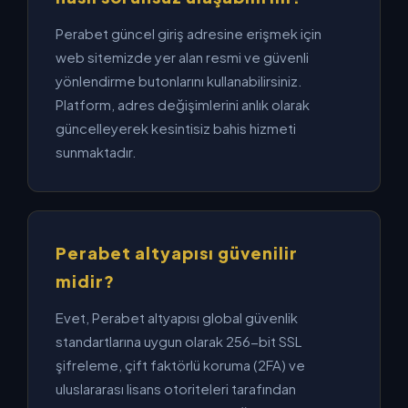
Perabet güncel giriş adresine erişmek için
web sitemizde yer alan resmi ve güvenli
yönlendirme butonlarını kullanabilirsiniz.
Platform, adres değişimlerini anlık olarak
güncelleyerek kesintisiz bahis hizmeti
sunmaktadır.
Perabet altyapısı güvenilir
midir?
Evet, Perabet altyapısı global güvenlik
standartlarına uygun olarak 256-bit SSL
şifreleme, çift faktörlü koruma (2FA) ve
uluslararası lisans otoriteleri tarafından