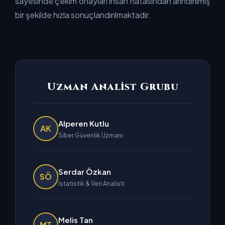
sayesinde çekim onayları insan hatasından arındırılmış
bir şekilde hızla sonuçlandırılmaktadır.
Uzman Analist Grubu
Alperen Kutlu
AK
Siber Güvenlik Uzmanı
Serdar Özkan
SÖ
İstatistik & Veri Analisti
Melis Tan
MT