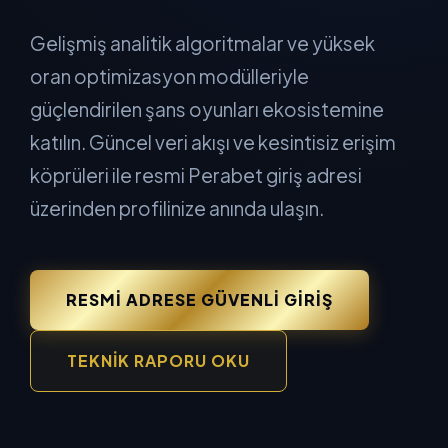
Gelişmiş analitik algoritmalar ve yüksek
oran optimizasyon modülleriyle
güçlendirilen şans oyunları ekosistemine
katılın. Güncel veri akışı ve kesintisiz erişim
köprüleri ile resmi Perabet giriş adresi
üzerinden profilinize anında ulaşın.
RESMI ADRESE GÜVENLI GIRIŞ
TEKNIK RAPORU OKU