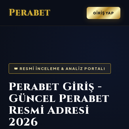
Perabet
GIRIŞ YAP
👑 RESMI İNCELEME & ANALIZ PORTALI
Perabet Giriş -
Güncel Perabet
Resmi Adresi
2026