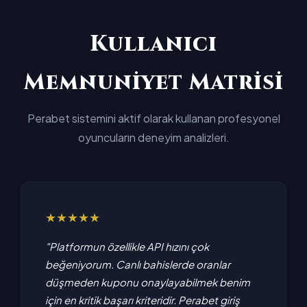
Kullanıcı
Memnuniyet Matrisi
Perabet sistemini aktif olarak kullanan profesyonel
oyuncuların deneyim analizleri.
★★★★★
"Platformun özellikle API hızını çok
beğeniyorum. Canlı bahislerde oranlar
düşmeden kuponu onaylayabilmek benim
için en kritik başarı kriteridir. Perabet giriş