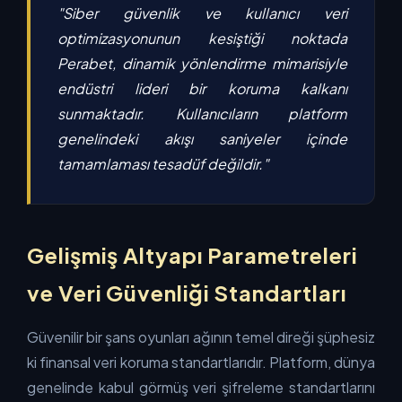
"Siber güvenlik ve kullanıcı veri
optimizasyonunun kesiştiği noktada
Perabet, dinamik yönlendirme mimarisiyle
endüstri lideri bir koruma kalkanı
sunmaktadır. Kullanıcıların platform
genelindeki akışı saniyeler içinde
tamamlaması tesadüf değildir."
Gelişmiş Altyapı Parametreleri
ve Veri Güvenliği Standartları
Güvenilir bir şans oyunları ağının temel direği şüphesiz
ki finansal veri koruma standartlarıdır. Platform, dünya
genelinde kabul görmüş veri şifreleme standartlarını