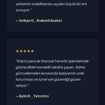
adresinin stabilitesi bu açıdan büyük bir artı
sunuyor."
— Volkan G., Kıdemli Analist
★★★★★
"Kripto para ile finansal transfer işlemlerinde
gösterdikleri esneklik takdire şayan. Adres
güncellemeleri esnasında bakiyemin anlık
korunması ve tünel veri güvenliği güven
veriyor."
— Aylin K., Yatırımcı