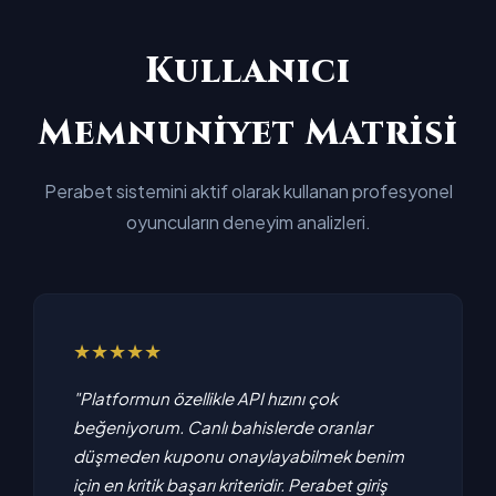
Kullanıcı
Memnuniyet Matrisi
Perabet sistemini aktif olarak kullanan profesyonel
oyuncuların deneyim analizleri.
★★★★★
"Platformun özellikle API hızını çok
beğeniyorum. Canlı bahislerde oranlar
düşmeden kuponu onaylayabilmek benim
için en kritik başarı kriteridir. Perabet giriş