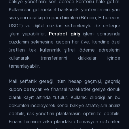
bakiye yönetimini son derece konforlu hale getirir.
Kullanıcılar geleneksel bankacılık yöntemlerinin yanı
sıra yeni nesil kripto para birimleri (Bitcoin, Ethereum,
USDT) ve dijital cüzdan sistemleriyle de entegre
işlem yapabilirler.
Perabet giriş
işlemi sonrasında
cüzdanım sekmesine geçen her üye, kendine özel
üretilen tek kullanımlık şifreli ödeme adreslerini
kullanarak transferlerini dakikalar içinde
tamamlayabilir.
Mali şeffaflık gereği, tüm hesap geçmişi, geçmiş
kupon detayları ve finansal hareketler geriye dönük
olarak kayıt altında tutulur. Kullanıcı dilediği an bu
dökümleri inceleyerek kendi bakiye stratejisini analiz
edebilir, risk yönetimi planlamasını optimize edebilir.
Finans biriminin arka plandaki otomasyon sistemleri