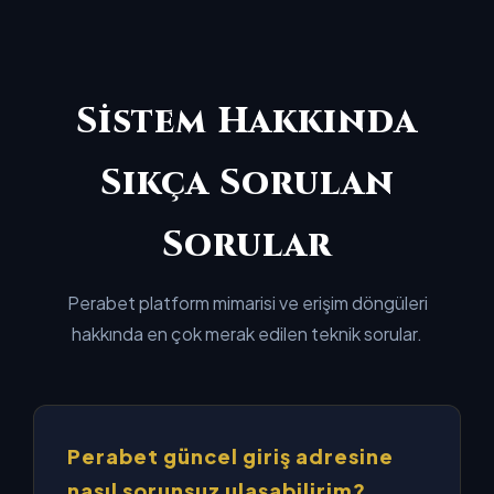
Sistem Hakkında
Sıkça Sorulan
Sorular
Perabet platform mimarisi ve erişim döngüleri
hakkında en çok merak edilen teknik sorular.
Perabet güncel giriş adresine
nasıl sorunsuz ulaşabilirim?