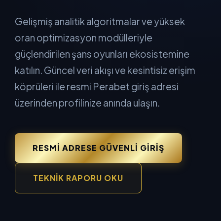
Gelişmiş analitik algoritmalar ve yüksek
oran optimizasyon modülleriyle
güçlendirilen şans oyunları ekosistemine
katılın. Güncel veri akışı ve kesintisiz erişim
köprüleri ile resmi Perabet giriş adresi
üzerinden profilinize anında ulaşın.
RESMI ADRESE GÜVENLI GIRIŞ
TEKNIK RAPORU OKU