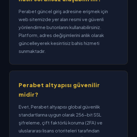
Perabet güncel giriş adresine erişmek için
web sitemizde yer alan resmi ve güvenli
yönlendirme butonlarını kullanabilirsiniz.
Platform, adres değişimlerini anlık olarak
güncelleyerek kesintisiz bahis hizmeti
sunmaktadır.
Perabet altyapısı güvenilir
midir?
Evet, Perabet altyapısı global güvenlik
standartlarına uygun olarak 256-bit SSL
şifreleme, çift faktörlü koruma (2FA) ve
uluslararası lisans otoriteleri tarafından