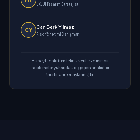
UX/UI Tasarım Stratejisti
Can Berk Yılmaz
CY
Risk Yönetimi Danışmanı
Bu sayfadaki tüm teknik veriler ve mimari
incelemeler yukarıda adı geçen analistler
tarafından onaylanmıştır.