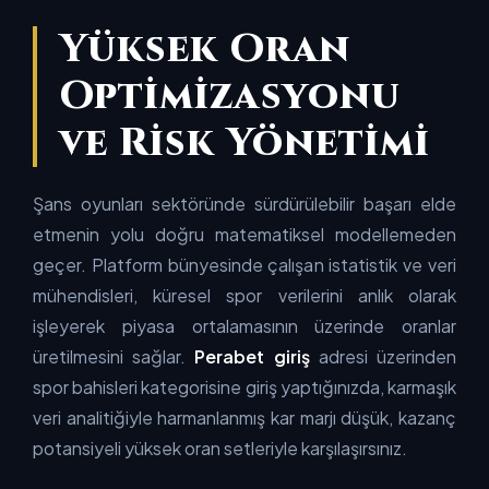
Yüksek Oran
Optimizasyonu
ve Risk Yönetimi
Şans oyunları sektöründe sürdürülebilir başarı elde
etmenin yolu doğru matematiksel modellemeden
geçer. Platform bünyesinde çalışan istatistik ve veri
mühendisleri, küresel spor verilerini anlık olarak
işleyerek piyasa ortalamasının üzerinde oranlar
üretilmesini sağlar.
Perabet giriş
adresi üzerinden
spor bahisleri kategorisine giriş yaptığınızda, karmaşık
veri analitiğiyle harmanlanmış kar marjı düşük, kazanç
potansiyeli yüksek oran setleriyle karşılaşırsınız.