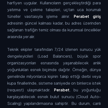
harfiyen uygular. Kullanıcıların gerçekleştirdiği para
yatırma ve çekme talepleri, uçtan uca korumalı
tüneller vasıtasıyla işleme alınır.
Perabet giriş
adresinin güncel kalması kadar, bu adres üzerinden
sağlanan trafiğin temiz olması da kurumsal öncelikler
arasında yer alır.
Teknik ekipler tarafından 7/24 izlenen sunucu yük
dengeleyicileri (Load Balancers), büyük spor
organizasyonları esnasında yaşanabilecek anlık
yoğunlukları esnek biçimde dağıtır. Örneğin, dünya
genelinde milyonlarca kişinin takip ettiği derbi veya
kupa finallerinde, sisteme saniyede on binlerce istek
(request) ulaşmaktadır.
Perabet
, bu yoğunluğu
karşılayabilecek esnek bulut sunucu (Cloud Auto-
Scaling) yapılandırmasına sahiptir. Bu durum, canlı