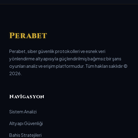
Perabet
Perabet, siber güvenlik protokolleri ve esnek veri
yönlendirme altyapısıyla güçlendirilmiş bağımsız bir şans
oyunları analiz ve erişim platformudur. Tüm hakları saklıdır ©
2026.
Navigasyon
Sistem Analizi
Altyapı Güvenliği
Bahis Stratejileri