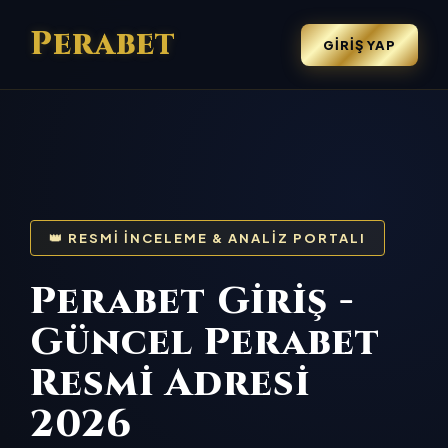
Perabet
GIRIŞ YAP
👑 RESMI İNCELEME & ANALIZ PORTALI
Perabet Giriş -
Güncel Perabet
Resmi Adresi
2026