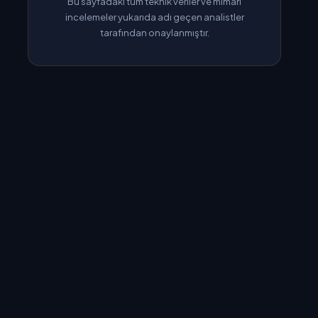
Bu sayfadaki tüm teknik veriler ve mimari
incelemeler yukarıda adı geçen analistler
tarafından onaylanmıştır.