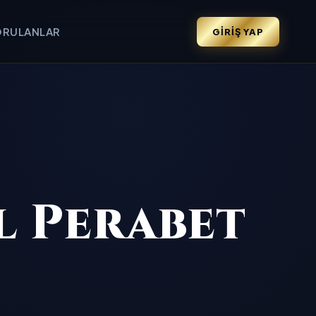
ORULANLAR
GIRIŞ YAP
l Perabet