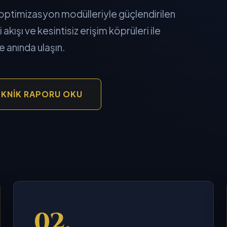
 optimizasyon modülleriyle güçlendirilen
akışı ve kesintisiz erişim köprüleri ile
e anında ulaşın.
EKNIK RAPORU OKU
02.