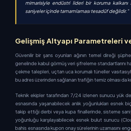
mimarisiyle endüstri lideri bir koruma kalkanı 
saniyeler içinde tamamlaması tesadüf değildir."
Gelişmiş Altyapı Parametreleri ve
Güvenilir bir şans oyunları ağının temel direği şüphe
genelinde kabul görmüş veri şifreleme standartlarını har
çekme talepleri, uçtan uca korumalı tüneller vasıtasıyla
bu adres üzerinden sağlanan trafiğin temiz olması da kur
Teknik ekipler tarafından 7/24 izlenen sunucu yük de
esnasında yaşanabilecek anlık yoğunlukları esnek biç
takip ettiği derbi veya kupa finallerinde, sisteme sa
yoğunluğu karşılayabilecek esnek bulut sunucu (Clou
bahis esnasında kupon onay sürelerinin uzamasını engell