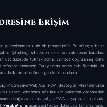
dresine Erişim
larla güncellenmesi rutin bir prosedürdür. Bu süreçte bahis
ahte (phishing) sitelerden uzak durarak resmi kanallara
en üst düzeyde tutmak adına, yalnızca doğrulanmış dijital
ri referans alınmalıdır. Tarayıcınızın adres çubuğundaki kilit
lamada ilk kontrol edilmesi gereken unsurlardır.
rdiği Progressive Web App (PWA) desteğidir. Akıllı telefonlar
an bu sistem, cihazınıza ağır kurulum paketleri yüklemeden
amamen bağımsız olarak çalışan PWA altyapısı, arka planda
ak
Perabet giriş
aşamasını tek bir dokunuşla tamamlamanızı