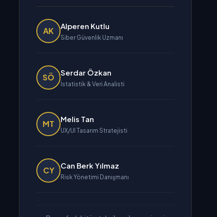
Alperen Kutlu
AK
Siber Güvenlik Uzmanı
Serdar Özkan
SÖ
İstatistik & Veri Analisti
Melis Tan
MT
UX/UI Tasarım Stratejisti
Can Berk Yılmaz
CY
Risk Yönetimi Danışmanı