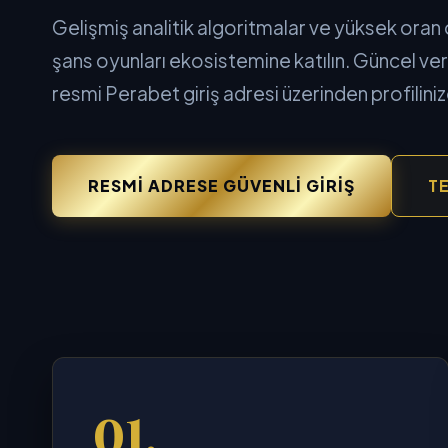
Gelişmiş analitik algoritmalar ve yüksek oran
şans oyunları ekosistemine katılın. Güncel veri 
resmi Perabet giriş adresi üzerinden profiliniz
RESMI ADRESE GÜVENLI GIRIŞ
T
01.