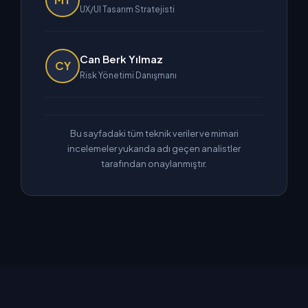
UX/UI Tasarım Stratejisti
Can Berk Yılmaz
CY
Risk Yönetimi Danışmanı
Bu sayfadaki tüm teknik veriler ve mimari
incelemeler yukarıda adı geçen analistler
tarafından onaylanmıştır.