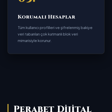
Korumalı Hesaplar
Tüm kullanıcı profilleri ve şifrelenmiş bakiye
veri tabanları çok katmanlı blok veri
mimarisiyle korunur.
Perabet Dijital