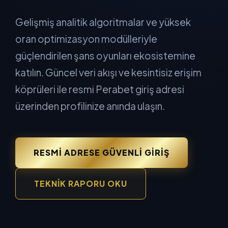
Gelişmiş analitik algoritmalar ve yüksek
oran optimizasyon modülleriyle
güçlendirilen şans oyunları ekosistemine
katılın. Güncel veri akışı ve kesintisiz erişim
köprüleri ile resmi Perabet giriş adresi
üzerinden profilinize anında ulaşın.
RESMI ADRESE GÜVENLI GIRIŞ
TEKNIK RAPORU OKU