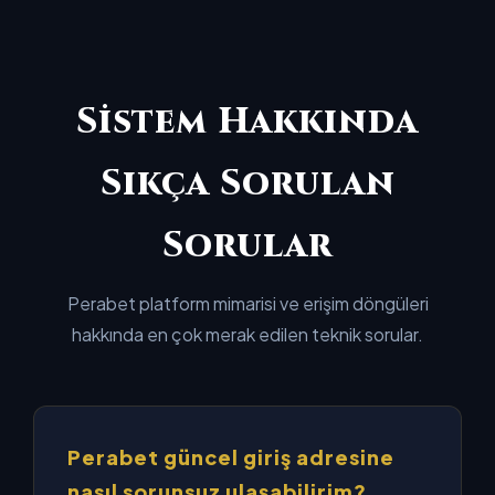
Sistem Hakkında
Sıkça Sorulan
Sorular
Perabet platform mimarisi ve erişim döngüleri
hakkında en çok merak edilen teknik sorular.
Perabet güncel giriş adresine
nasıl sorunsuz ulaşabilirim?