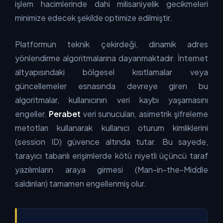
işlem hacimlerinde dahi milisaniyelik gecikmeleri
minimize edecek şekilde optimize edilmiştir.
Platformun teknik çekirdeği, dinamik adres
yönlendirme algoritmalarına dayanmaktadır. İnternet
altyapısındaki bölgesel kısıtlamalar veya
güncellemeler esnasında devreye giren bu
algoritmalar, kullanıcının veri kaybı yaşamasını
engeller.
Perabet
veri sunucuları, asimetrik şifreleme
metotları kullanarak kullanıcı oturum kimliklerini
(session ID) güvence altında tutar. Bu sayede,
tarayıcı tabanlı erişimlerde kötü niyetli üçüncü taraf
yazılımların araya girmesi (Man-in-the-Middle
saldırıları) tamamen engellenmiş olur.