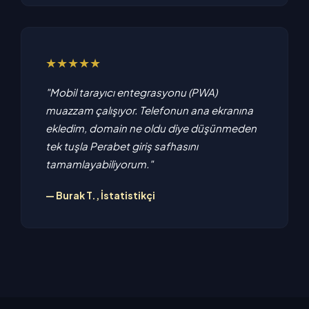
★★★★★
"Mobil tarayıcı entegrasyonu (PWA)
muazzam çalışıyor. Telefonun ana ekranına
ekledim, domain ne oldu diye düşünmeden
tek tuşla Perabet giriş safhasını
tamamlayabiliyorum."
— Burak T., İstatistikçi