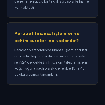
denetlenen güçlü bir teknik ağ yapısı ile hizmet
vermektedir.
Perabet finansal işlemler ve
çekim süreleri ne kadardır?
Perabet platformunda finansal işlemler dijital
cüzdanlar, kripto paralar ve banka transferleri
ile 7/24 gerçekleştirilir. Çekim talepleri işlem
yoğunluğuna bağlı olarak genellikle 15 ile 45
dakika arasında tamamlanır.