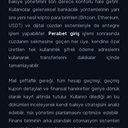
bakiye yönetimini son derece konforlu hale getirir.
Kullanıcılar geleneksel bankacılık yöntemlerinin yanı
sıra yeni nesil kripto para birimleri (Bitcoin, Ethereum,
USDT) ve dijital cüzdan sistemleriyle de entegre
işlem yapabilirler.
Perabet giriş
işlemi sonrasında
cüzdanım sekmesine geçen her üye, kendine özel
üretilen tek kullanımlık şifreli ödeme adreslerini
kullanarak transferlerini dakikalar içinde
tamamlayabilir.
Mali şeffaflık gereği, tüm hesap geçmişi, geçmiş
kupon detayları ve finansal hareketler geriye dönük
olarak kayıt altında tutulur. Kullanıcı dilediği an bu
dökümleri inceleyerek kendi bakiye stratejisini analiz
edebilir, risk yönetimi planlamasını optimize edebilir.
Finans biriminin arka plandaki otomasyon sistemleri