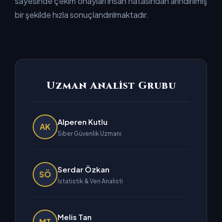
sayesinde çekim onayları insan hatasından arındırılmış
bir şekilde hızla sonuçlandırılmaktadır.
Uzman Analist Grubu
Alperen Kutlu
AK
Siber Güvenlik Uzmanı
Serdar Özkan
SÖ
İstatistik & Veri Analisti
Melis Tan
MT