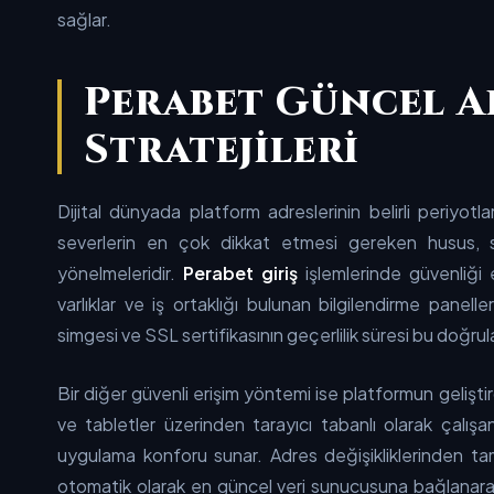
sağlar.
Perabet Güncel A
Stratejileri
Dijital dünyada platform adreslerinin belirli periyot
severlerin en çok dikkat etmesi gereken husus, s
yönelmeleridir.
Perabet giriş
işlemlerinde güvenliği 
varlıklar ve iş ortaklığı bulunan bilgilendirme panelle
simgesi ve SSL sertifikasının geçerlilik süresi bu doğru
Bir diğer güvenli erişim yöntemi ise platformun gelişti
ve tabletler üzerinden tarayıcı tabanlı olarak çalış
uygulama konforu sunar. Adres değişikliklerinden t
otomatik olarak en güncel veri sunucusuna bağlanar