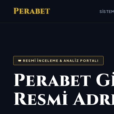
Perabet
SISTEM
👑 RESMI İNCELEME & ANALIZ PORTALI
Perabet G
Resmi Adr