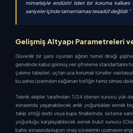
mimarisiyle endüstri lideri bir koruma kalkanı 
saniyeler içinde tamamlaması tesadüf değildir."
Gelişmiş Altyapı Parametreleri ve
Güvenilir bir şans oyunları ağının temel direği şüphe
genelinde kabul görmüş veri şifreleme standartlarını har
çekme talepleri, uçtan uca korumalı tüneller vasıtasıyla
bu adres üzerinden sağlanan trafiğin temiz olması da kur
Teknik ekipler tarafından 7/24 izlenen sunucu yük de
esnasında yaşanabilecek anlık yoğunlukları esnek biç
takip ettiği derbi veya kupa finallerinde, sisteme sa
yoğunluğu karşılayabilecek esnek bulut sunucu (Clou
bahis esnasında kupon onay sürelerinin uzamasını engell