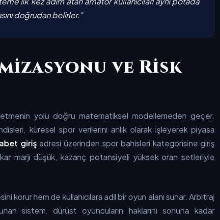
isteme ilk kez adım atan amatör kullanıcıları aynı potada
sını doğrudan belirler."
mizasyonu ve Risk
lde etmenin yolu doğru matematiksel modellemeden geçer.
sleri, küresel spor verilerini anlık olarak işleyerek piyasa
abet giriş
adresi üzerinden spor bahisleri kategorisine giriş
 kar marjı düşük, kazanç potansiyeli yüksek oran setleriyle
i korur hem de kullanıcılara adil bir oyun alanı sunar. Arbitraj
runan sistem, dürüst oyuncuların haklarını sonuna kadar