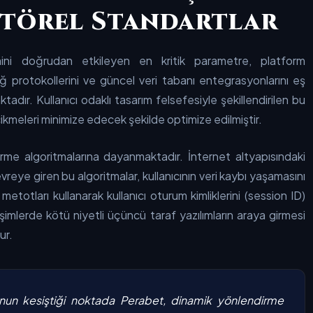
ktörel Standartlar
ini doğrudan etkileyen en kritik parametre, platform
 protokollerini ve güncel veri tabanı entegrasyonlarını eş
tadır. Kullanıcı odaklı tasarım felsefesiyle şekillendirilen bu
cikmeleri minimize edecek şekilde optimize edilmiştir.
rme algoritmalarına dayanmaktadır. İnternet altyapısındaki
eye giren bu algoritmalar, kullanıcının veri kaybı yaşamasını
metotları kullanarak kullanıcı oturum kimliklerini (session ID)
şimlerde kötü niyetli üçüncü taraf yazılımların araya girmesi
ur.
nunun kesiştiği noktada Perabet, dinamik yönlendirme