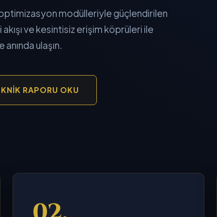
 optimizasyon modülleriyle güçlendirilen
akışı ve kesintisiz erişim köprüleri ile
e anında ulaşın.
EKNIK RAPORU OKU
02.