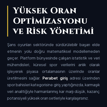
Yüksek Oran
Optimizasyonu
ve Risk Yönetimi
Şans oyunları sektöründe sürdürülebilir başarı elde
etmenin yolu doğru matematiksel modellemeden
geçer. Platform bünyesinde çalışan istatistik ve veri
mühendisleri, küresel spor verilerini anlık olarak
işleyerek piyasa ortalamasının üzerinde oranlar
üretilmesini sağlar.
Perabet giriş
adresi üzerinden
spor bahisleri kategorisine giriş yaptığınızda, karmaşık
veri analitiğiyle harmanlanmış kar marjı düşük, kazanç
potansiyeli yüksek oran setleriyle karşılaşırsınız.