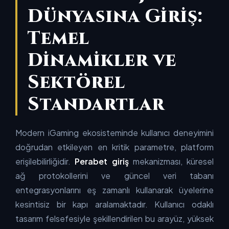
Dünyasına Giriş:
Temel
Dinamikler ve
Sektörel
Standartlar
Modern iGaming ekosisteminde kullanıcı deneyimini
doğrudan etkileyen en kritik parametre, platform
erişilebilirliğidir.
Perabet giriş
mekanizması, küresel
ağ protokollerini ve güncel veri tabanı
entegrasyonlarını eş zamanlı kullanarak üyelerine
kesintisiz bir kapı aralamaktadır. Kullanıcı odaklı
tasarım felsefesiyle şekillendirilen bu arayüz, yüksek