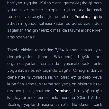
harfiyen uygular. Kullanıcıların gerçekleştirdiği para
yatırma ve çekme talepleri, uçtan uca korumalı
tüneller vasıtasıyla işleme alınır.
Perabet giriş
adresinin güncel kalması kadar, bu adres üzerinden
sağlanan trafiğin temiz olması da kurumsal öncelikler
arasında yer alır.
Teknik ekipler tarafından 7/24 izlenen sunucu yük
dengeleyicileri (Load Balancers), büyük spor
organizasyonları esnasında yaşanabilecek anlık
yoğunlukları esnek biçimde dağıtır. Örneğin, dünya
genelinde milyonlarca kişinin takip ettiği derbi veya
kupa finallerinde, sisteme saniyede on binlerce istek
(request) ulaşmaktadır.
Perabet
, bu yoğunluğu
karşılayabilecek esnek bulut sunucu (Cloud Auto-
Scaling) yapılandırmasına sahiptir. Bu durum, canlı