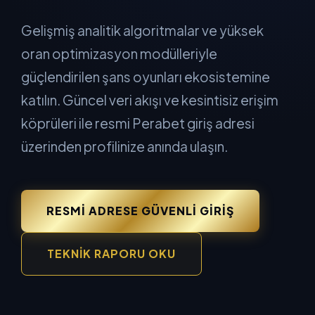
Gelişmiş analitik algoritmalar ve yüksek
oran optimizasyon modülleriyle
güçlendirilen şans oyunları ekosistemine
katılın. Güncel veri akışı ve kesintisiz erişim
köprüleri ile resmi Perabet giriş adresi
üzerinden profilinize anında ulaşın.
RESMI ADRESE GÜVENLI GIRIŞ
TEKNIK RAPORU OKU