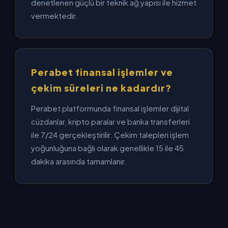
denetlenen güçlü bir teknik ağ yapısı ile hizmet
vermektedir.
Perabet finansal işlemler ve
çekim süreleri ne kadardır?
Perabet platformunda finansal işlemler dijital
cüzdanlar, kripto paralar ve banka transferleri
ile 7/24 gerçekleştirilir. Çekim talepleri işlem
yoğunluğuna bağlı olarak genellikle 15 ile 45
dakika arasında tamamlanır.