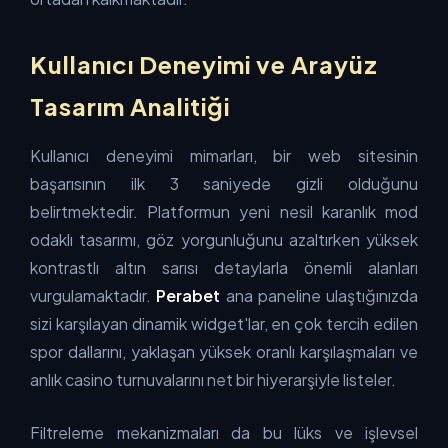
Kullanıcı Deneyimi ve Arayüz
Tasarım Analitiği
Kullanıcı deneyimi mimarları, bir web sitesinin
başarısının ilk 3 saniyede gizli olduğunu
belirtmektedir. Platformun yeni nesil karanlık mod
odaklı tasarımı, göz yorgunluğunu azaltırken yüksek
kontrastlı altın sarısı detaylarla önemli alanları
vurgulamaktadır.
Perabet
ana paneline ulaştığınızda
sizi karşılayan dinamik widget'lar, en çok tercih edilen
spor dallarını, yaklaşan yüksek oranlı karşılaşmaları ve
anlık casino turnuvalarını net bir hiyerarşiyle listeler.
Filtreleme mekanizmaları da bu lüks ve işlevsel