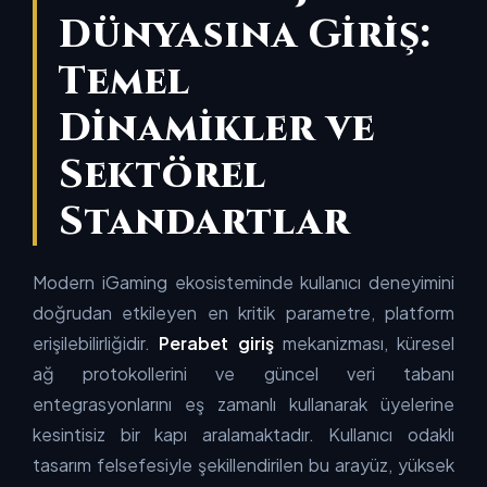
Dünyasına Giriş:
Temel
Dinamikler ve
Sektörel
Standartlar
Modern iGaming ekosisteminde kullanıcı deneyimini
doğrudan etkileyen en kritik parametre, platform
erişilebilirliğidir.
Perabet giriş
mekanizması, küresel
ağ protokollerini ve güncel veri tabanı
entegrasyonlarını eş zamanlı kullanarak üyelerine
kesintisiz bir kapı aralamaktadır. Kullanıcı odaklı
tasarım felsefesiyle şekillendirilen bu arayüz, yüksek