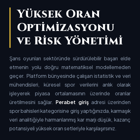
Yüksek Oran
Optimizasyonu
ve Risk Yönetimi
Şans oyunları sektöründe sürdürülebilir başarı elde
etmenin yolu doğru matematiksel modellemeden
geçer. Platform bünyesinde çalışan istatistik ve veri
mühendisleri, küresel spor verilerini anlık olarak
işleyerek piyasa ortalamasının üzerinde oranlar
üretilmesini sağlar.
Perabet giriş
adresi üzerinden
spor bahisleri kategorisine giriş yaptığınızda, karmaşık
veri analitiğiyle harmanlanmış kar marjı düşük, kazanç
potansiyeli yüksek oran setleriyle karşılaşırsınız.