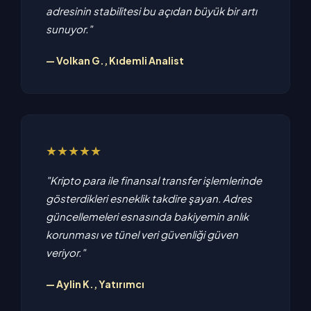
adresinin stabilitesi bu açıdan büyük bir artı
sunuyor."
— Volkan G., Kıdemli Analist
★★★★★
"Kripto para ile finansal transfer işlemlerinde
gösterdikleri esneklik takdire şayan. Adres
güncellemeleri esnasında bakiyemin anlık
korunması ve tünel veri güvenliği güven
veriyor."
— Aylin K., Yatırımcı