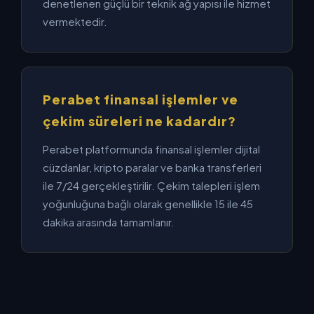
denetlenen güçlü bir teknik ağ yapısı ile hizmet
vermektedir.
Perabet finansal işlemler ve
çekim süreleri ne kadardır?
Perabet platformunda finansal işlemler dijital
cüzdanlar, kripto paralar ve banka transferleri
ile 7/24 gerçekleştirilir. Çekim talepleri işlem
yoğunluğuna bağlı olarak genellikle 15 ile 45
dakika arasında tamamlanır.