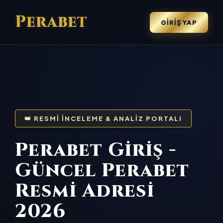
Perabet
GIRIŞ YAP
👑 RESMI İNCELEME & ANALIZ PORTALI
Perabet Giriş -
Güncel Perabet
Resmi Adresi
2026