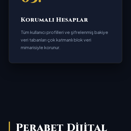
Korumalı Hesaplar
Tüm kullanıcı profilleri ve şifrelenmiş bakiye
veri tabanları çok katmanlı blok veri
mimarisiyle korunur.
Perabet Dijital