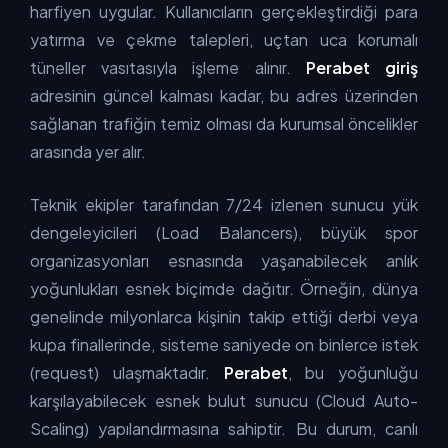
harfiyen uygular. Kullanıcıların gerçekleştirdiği para
yatırma ve çekme talepleri, uçtan uca korumalı
tüneller vasıtasıyla işleme alınır.
Perabet giriş
adresinin güncel kalması kadar, bu adres üzerinden
sağlanan trafiğin temiz olması da kurumsal öncelikler
arasında yer alır.
Teknik ekipler tarafından 7/24 izlenen sunucu yük
dengeleyicileri (Load Balancers), büyük spor
organizasyonları esnasında yaşanabilecek anlık
yoğunlukları esnek biçimde dağıtır. Örneğin, dünya
genelinde milyonlarca kişinin takip ettiği derbi veya
kupa finallerinde, sisteme saniyede on binlerce istek
(request) ulaşmaktadır.
Perabet
, bu yoğunluğu
karşılayabilecek esnek bulut sunucu (Cloud Auto-
Scaling) yapılandırmasına sahiptir. Bu durum, canlı