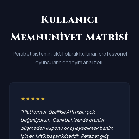
Kullanıcı
Memnuniyet Matrisi
Perabet sistemini aktif olarak kullanan profesyonel
oyuncuların deneyim analizleri.
★★★★★
"Platformun özellikle API hızını çok
beğeniyorum. Canlı bahislerde oranlar
düşmeden kuponu onaylayabilmek benim
için en kritik başarı kriteridir. Perabet giriş