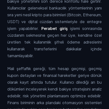
bakiye yönetimini son derece konforlu hale getirir.
Kullanıcılar geleneksel bankacılık yöntemlerinin yanı
sıra yeni nesil kripto para birimleri (Bitcoin, Ethereum,
USDT) ve dijital cüzdan sistemleriyle de entegre
işlem yapabilirler.
Perabet giriş
işlemi sonrasında
cüzdanım sekmesine geçen her üye, kendine özel
üretilen tek kullanımlık şifreli ödeme adreslerini
kullanarak transferlerini dakikalar içinde
tamamlayabilir.
Mali şeffaflık gereği, tüm hesap geçmişi, geçmiş
kupon detayları ve finansal hareketler geriye dönük
olarak kayıt altında tutulur. Kullanıcı dilediği an bu
dökümleri inceleyerek kendi bakiye stratejisini analiz
edebilir, risk yönetimi planlamasını optimize edebilir.
Finans biriminin arka plandaki otomasyon sistemleri