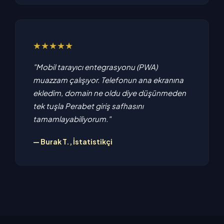
★★★★★
"Mobil tarayıcı entegrasyonu (PWA)
muazzam çalışıyor. Telefonun ana ekranına
ekledim, domain ne oldu diye düşünmeden
tek tuşla Perabet giriş safhasını
tamamlayabiliyorum."
— Burak T., İstatistikçi