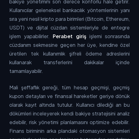
bakiye yönetimini son derece konforlu hale getirir.
Kullanıcılar geleneksel bankacılık yöntemlerinin yanı
sıra yeni nesil kripto para birimleri (Bitcoin, Ethereum,
USDT) ve dijital cüzdan sistemleriyle de entegre
işlem yapabilirler.
Perabet giriş
işlemi sonrasında
cüzdanım sekmesine geçen her üye, kendine özel
üretilen tek kullanımlık şifreli ödeme adreslerini
kullanarak transferlerini dakikalar içinde
tamamlayabilir.
Mali şeffaflık gereği, tüm hesap geçmişi, geçmiş
kupon detayları ve finansal hareketler geriye dönük
olarak kayıt altında tutulur. Kullanıcı dilediği an bu
dökümleri inceleyerek kendi bakiye stratejisini analiz
edebilir, risk yönetimi planlamasını optimize edebilir.
Finans biriminin arka plandaki otomasyon sistemleri