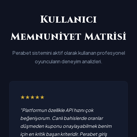
Kullanıcı
Memnuniyet Matrisi
Perabet sistemini aktif olarak kullanan profesyonel
oyuncuların deneyim analizleri.
★★★★★
"Platformun özellikle API hızını çok
beğeniyorum. Canlı bahislerde oranlar
düşmeden kuponu onaylayabilmek benim
için en kritik başarı kriteridir. Perabet giriş