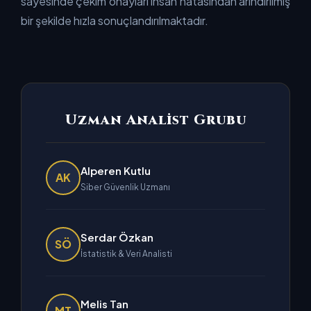
sayesinde çekim onayları insan hatasından arındırılmış
bir şekilde hızla sonuçlandırılmaktadır.
Uzman Analist Grubu
Alperen Kutlu
AK
Siber Güvenlik Uzmanı
Serdar Özkan
SÖ
İstatistik & Veri Analisti
Melis Tan
MT