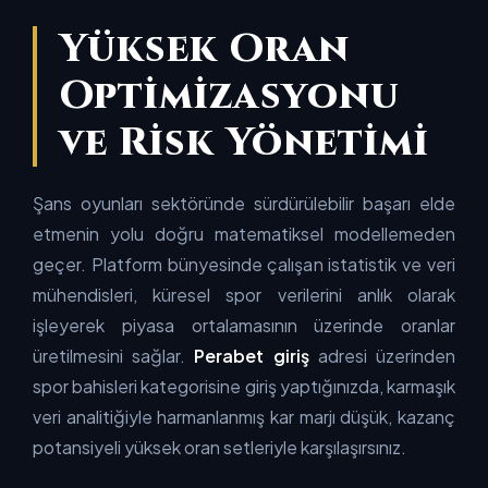
Yüksek Oran
Optimizasyonu
ve Risk Yönetimi
Şans oyunları sektöründe sürdürülebilir başarı elde
etmenin yolu doğru matematiksel modellemeden
geçer. Platform bünyesinde çalışan istatistik ve veri
mühendisleri, küresel spor verilerini anlık olarak
işleyerek piyasa ortalamasının üzerinde oranlar
üretilmesini sağlar.
Perabet giriş
adresi üzerinden
spor bahisleri kategorisine giriş yaptığınızda, karmaşık
veri analitiğiyle harmanlanmış kar marjı düşük, kazanç
potansiyeli yüksek oran setleriyle karşılaşırsınız.