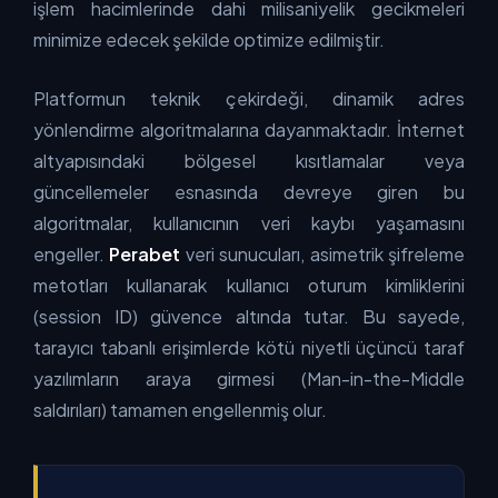
işlem hacimlerinde dahi milisaniyelik gecikmeleri
minimize edecek şekilde optimize edilmiştir.
Platformun teknik çekirdeği, dinamik adres
yönlendirme algoritmalarına dayanmaktadır. İnternet
altyapısındaki bölgesel kısıtlamalar veya
güncellemeler esnasında devreye giren bu
algoritmalar, kullanıcının veri kaybı yaşamasını
engeller.
Perabet
veri sunucuları, asimetrik şifreleme
metotları kullanarak kullanıcı oturum kimliklerini
(session ID) güvence altında tutar. Bu sayede,
tarayıcı tabanlı erişimlerde kötü niyetli üçüncü taraf
yazılımların araya girmesi (Man-in-the-Middle
saldırıları) tamamen engellenmiş olur.