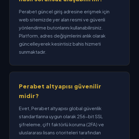
Perabet güncel giriş adresine erişmek için
web sitemizde yer alan resmi ve güvenli
yönlendirme butonlarını kullanabilirsiniz.
Platform, adres değişimlerini anlık olarak
güncelleyerek kesintisiz bahis hizmeti
sunmaktadır.
Perabet altyapısı güvenilir
midir?
Evet, Perabet altyapısı global güvenlik
standartlarına uygun olarak 256-bit SSL
şifreleme, çift faktörlü koruma (2FA) ve
uluslararası lisans otoriteleri tarafından