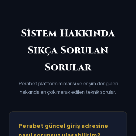
Sistem Hakkında
Sıkça Sorulan
Sorular
Perabet platform mimarisi ve erişim döngüleri
hakkında en çok merak edilen teknik sorular.
Perabet güncel giriş adresine
nasıl sorunsuz ulaşabilirim?