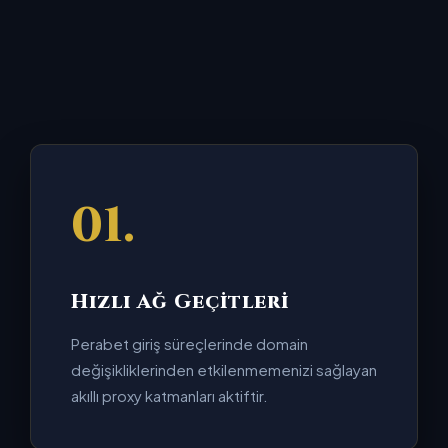
01.
Hızlı Ağ Geçitleri
Perabet giriş süreçlerinde domain
değişikliklerinden etkilenmemenizi sağlayan
akıllı proxy katmanları aktiftir.