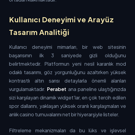
Kullanıcı Deneyimi ve Arayüz
Tasarım Analitiği
Kullanıcı deneyimi mimarları, bir web sitesinin
başarısının ilk 3 saniyede gizli olduğunu
belirtmektedir. Platformun yeni nesil karanlık mod
odaklı tasarımı, göz yorgunluğunu azaltırken yüksek
kontrastlı altın sarısı detaylarla önemli alanları
vurgulamaktadır.
Perabet
ana paneline ulaştığınızda
sizi karşılayan dinamik widget'lar, en çok tercih edilen
spor dallarını, yaklaşan yüksek oranlı karşılaşmaları ve
anlık casino turnuvalarını net bir hiyerarşiyle listeler.
Filtreleme mekanizmaları da bu lüks ve işlevsel