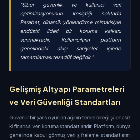
"Siber güvenlik ve kullanıcı veri
optimizasyonunun kesiştiği noktada
Perabet, dinamik yönlendirme mimarisiyle
endüstri lideri bir koruma kalkanı
sunmaktadır. Kullanıcıların platform
genelindeki akışı saniyeler içinde
tamamlaması tesadüf değildir."
Gelişmiş Altyapı Parametreleri
ve Veri Güvenliği Standartları
Güvenilir bir şans oyunları ağının temel direği şüphesiz
ki finansal veri koruma standartlarıdır. Platform, dünya
genelinde kabul görmüş veri şifreleme standartlarını