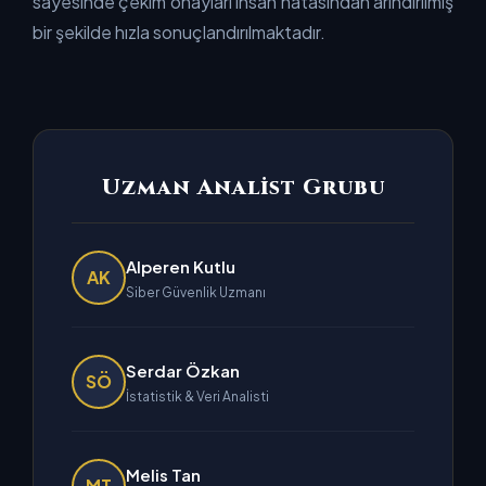
sayesinde çekim onayları insan hatasından arındırılmış
bir şekilde hızla sonuçlandırılmaktadır.
Uzman Analist Grubu
Alperen Kutlu
AK
Siber Güvenlik Uzmanı
Serdar Özkan
SÖ
İstatistik & Veri Analisti
Melis Tan
MT