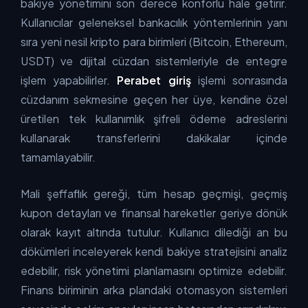
bakiye yönetimini son derece konforlu hale getirir.
Kullanıcılar geleneksel bankacılık yöntemlerinin yanı
sıra yeni nesil kripto para birimleri (Bitcoin, Ethereum,
USDT) ve dijital cüzdan sistemleriyle de entegre
işlem yapabilirler.
Perabet giriş
işlemi sonrasında
cüzdanım sekmesine geçen her üye, kendine özel
üretilen tek kullanımlık şifreli ödeme adreslerini
kullanarak transferlerini dakikalar içinde
tamamlayabilir.
Mali şeffaflık gereği, tüm hesap geçmişi, geçmiş
kupon detayları ve finansal hareketler geriye dönük
olarak kayıt altında tutulur. Kullanıcı dilediği an bu
dökümleri inceleyerek kendi bakiye stratejisini analiz
edebilir, risk yönetimi planlamasını optimize edebilir.
Finans biriminin arka plandaki otomasyon sistemleri