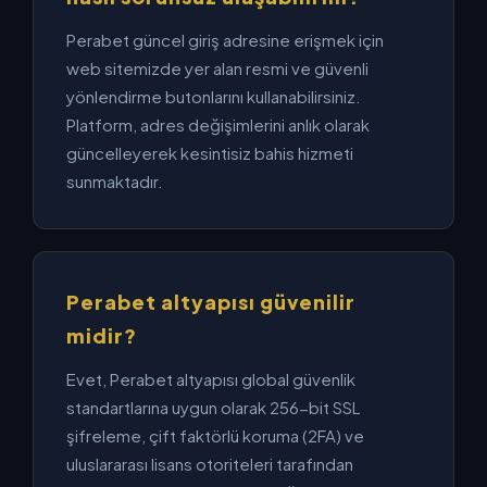
Perabet güncel giriş adresine erişmek için
web sitemizde yer alan resmi ve güvenli
yönlendirme butonlarını kullanabilirsiniz.
Platform, adres değişimlerini anlık olarak
güncelleyerek kesintisiz bahis hizmeti
sunmaktadır.
Perabet altyapısı güvenilir
midir?
Evet, Perabet altyapısı global güvenlik
standartlarına uygun olarak 256-bit SSL
şifreleme, çift faktörlü koruma (2FA) ve
uluslararası lisans otoriteleri tarafından