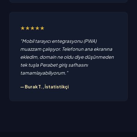
★★★★★
"Mobil tarayıcı entegrasyonu (PWA)
muazzam çalışıyor. Telefonun ana ekranına
ekledim, domain ne oldu diye düşünmeden
tek tuşla Perabet giriş safhasını
tamamlayabiliyorum."
— Burak T., İstatistikçi