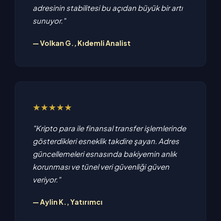
adresinin stabilitesi bu açıdan büyük bir artı
sunuyor."
— Volkan G., Kıdemli Analist
★★★★★
"Kripto para ile finansal transfer işlemlerinde
gösterdikleri esneklik takdire şayan. Adres
güncellemeleri esnasında bakiyemin anlık
korunması ve tünel veri güvenliği güven
veriyor."
— Aylin K., Yatırımcı