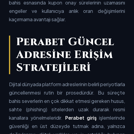
bahis esnasında kupon onay sürelerinin uzamasını
engeller ve kullanıcıya anlık oran değişimlerini
kaçırmama avantajı sağlar.
Perabet Güncel
Adresine Erişim
Stratejileri
Dijital dünyada platform adreslerinin belirli periyotlarla
güncellenmesi rutin bir prosedürdür. Bu süreçte
bahis severlerin en çok dikkat etmesi gereken husus,
sahte (phishing) sitelerden uzak durarak resmi
kanallara yönelmeleridir.
Perabet giriş
işlemlerinde
güvenliği en üst düzeyde tutmak adına, yalnızca