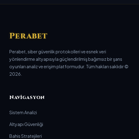
Perabet
Perabet, siber güvenlik protokolleri ve esnek veri
yönlendirme altyapısıyla güçlendirilmiş bağımsız bir şans
oyunları analiz ve erişim platformudur. Tüm hakları saklıdır ©
2026.
Navigasyon
Sistem Analizi
Altyapı Güvenliği
Bahis Stratejileri