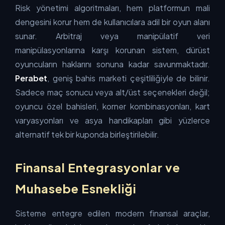
Risk yönetimi algoritmaları, hem platformun mali
dengesini korur hem de kullanıcılara adil bir oyun alanı
sunar. Arbitraj veya manipülatif veri
manipülasyonlarına karşı korunan sistem, dürüst
oyuncuların haklarını sonuna kadar savunmaktadır.
Perabet
, geniş bahis marketi çeşitliliğiyle de bilinir.
Sadece maç sonucu veya alt/üst seçenekleri değil;
oyuncu özel bahisleri, korner kombinasyonları, kart
varyasyonları ve asya handikapları gibi yüzlerce
alternatif tek bir kuponda birleştirilebilir.
Finansal Entegrasyonlar ve
Muhasebe Esnekliği
Sisteme entegre edilen modern finansal araçlar,