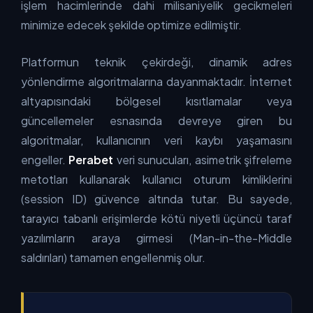
işlem hacimlerinde dahi milisaniyelik gecikmeleri
minimize edecek şekilde optimize edilmiştir.
Platformun teknik çekirdeği, dinamik adres
yönlendirme algoritmalarına dayanmaktadır. İnternet
altyapısındaki bölgesel kısıtlamalar veya
güncellemeler esnasında devreye giren bu
algoritmalar, kullanıcının veri kaybı yaşamasını
engeller.
Perabet
veri sunucuları, asimetrik şifreleme
metotları kullanarak kullanıcı oturum kimliklerini
(session ID) güvence altında tutar. Bu sayede,
tarayıcı tabanlı erişimlerde kötü niyetli üçüncü taraf
yazılımların araya girmesi (Man-in-the-Middle
saldırıları) tamamen engellenmiş olur.