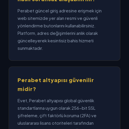
Perabet güncel giriş adresine erişmek için
web sitemizde yer alan resmi ve güvenli
yönlendirme butonlarını kullanabilirsiniz.
Platform, adres değişimlerini anlık olarak
güncelleyerek kesintisiz bahis hizmeti
sunmaktadır.
Perabet altyapısı güvenilir
midir?
Evet, Perabet altyapısı global güvenlik
standartlarına uygun olarak 256-bit SSL
şifreleme, çift faktörlü koruma (2FA) ve
uluslararası lisans otoriteleri tarafından