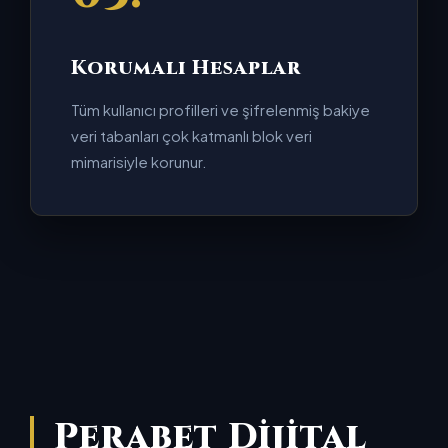
Korumalı Hesaplar
Tüm kullanıcı profilleri ve şifrelenmiş bakiye
veri tabanları çok katmanlı blok veri
mimarisiyle korunur.
Perabet Dijital