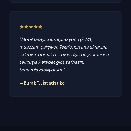
★★★★★
"Mobil tarayıcı entegrasyonu (PWA)
muazzam çalışıyor. Telefonun ana ekranına
ekledim, domain ne oldu diye düşünmeden
tek tuşla Perabet giriş safhasını
tamamlayabiliyorum."
— Burak T., İstatistikçi