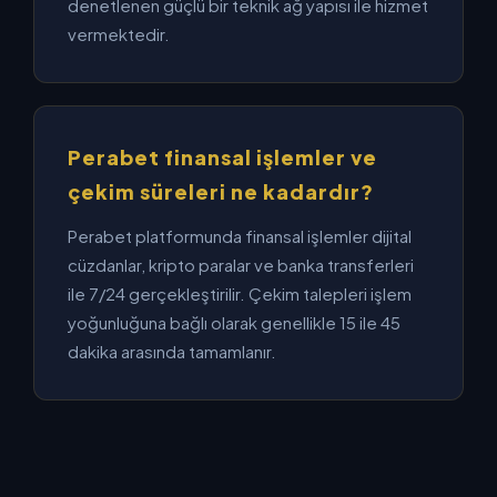
denetlenen güçlü bir teknik ağ yapısı ile hizmet
vermektedir.
Perabet finansal işlemler ve
çekim süreleri ne kadardır?
Perabet platformunda finansal işlemler dijital
cüzdanlar, kripto paralar ve banka transferleri
ile 7/24 gerçekleştirilir. Çekim talepleri işlem
yoğunluğuna bağlı olarak genellikle 15 ile 45
dakika arasında tamamlanır.