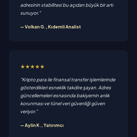
adresinin stabilitesi bu açıdan büyük bir artı
sunuyor."
— Volkan G., Kıdemli Analist
★★★★★
"Kripto para ile finansal transfer işlemlerinde
gösterdikleri esneklik takdire şayan. Adres
güncellemeleri esnasında bakiyemin anlık
korunması ve tünel veri güvenliği güven
veriyor."
— Aylin K., Yatırımcı