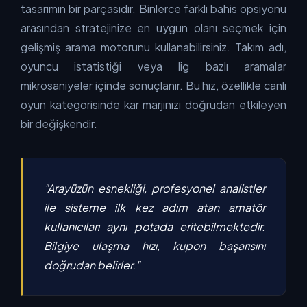
tasarımın bir parçasıdır. Binlerce farklı bahis opsiyonu
arasından stratejinize en uygun olanı seçmek için
gelişmiş arama motorunu kullanabilirsiniz. Takım adı,
oyuncu istatistiği veya lig bazlı aramalar
mikrosaniyeler içinde sonuçlanır. Bu hız, özellikle canlı
oyun kategorisinde kar marjınızı doğrudan etkileyen
bir değişkendir.
"Arayüzün esnekliği, profesyonel analistler
ile sisteme ilk kez adım atan amatör
kullanıcıları aynı potada eritebilmektedir.
Bilgiye ulaşma hızı, kupon başarısını
doğrudan belirler."